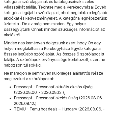
kategória szórólapjainak és katalógusainak széles
választékát találja. Tekintse meg a Kerekegyházai Egyéb
kategória legújabb szórólapjait, ahol megtalálja a legújabb
akciókat és kedvezményeket. A kategória legnépszerűbb
üzletei a . De ez még nem minden. Egy helyre
összegyűjtünk Önnek minden szükséges információt az
akciókról.
Minden nap keményen dolgozunk azért, hogy Ön egy
helyen megtalálhassa Kerekegyháza Egyéb kategória
összes legújabb szórólapját. Az összes 6 szórólapot itt
találja. A szórólapok érvényessége korlátozott, ezért ne
habozzon túl sokáig.
Ne maradjon le semmilyen különleges ajánlatról! Nézze
meg ezeket a szórólapokat:
Fressnapf - Fressnapf aktuális akciós újság
(2026.08.06. - 2026.08.12.)
,
Fressnapf - Fressnapf akciós újság (2026.08.06. -
2026.08.12.)
,
TEMU - Temu hot deals – Hungary (2026.08.06. -