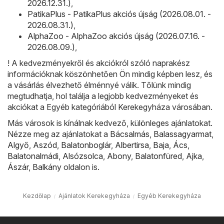
2026.12.31.)
,
PatikaPlus - PatikaPlus akciós újság (2026.08.01. -
2026.08.31.)
,
AlphaZoo - AlphaZoo akciós újság (2026.07.16. -
2026.08.09.)
,
! A kedvezményekről és akciókról szóló naprakész
információknak köszönhetően Ön mindig képben lesz, és
a vásárlás élvezhető élménnyé válik. Tőlünk mindig
megtudhatja, hol találja a legjobb kedvezményeket és
akciókat a Egyéb kategóriából Kerekegyháza városában.
Más városok is kínálnak kedvező, különleges ajánlatokat.
Nézze meg az ajánlatokat a
Bácsalmás
,
Balassagyarmat
,
Algyő
,
Aszód
,
Balatonboglár
,
Albertirsa
,
Baja
,
Ács
,
Balatonalmádi
,
Alsózsolca
,
Abony
,
Balatonfüred
,
Ajka
,
Ászár
,
Balkány
oldalon is.
Kezdőlap
Ajánlatok Kerekegyháza
Egyéb Kerekegyháza