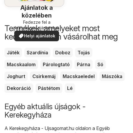
Ajánlatok a
közelében
Fedezze fel a
Termékek, amelyeket most
különleges ajánlatokat
kedvezőbb áron vásárolhat meg
Helyi ajánlatok
Játék
Szardínia
Doboz
Tojás
Macskaalom
Párologtató
Párna
Só
Joghurt
Csirkemáj
Macskaeledel
Mászóka
Dekoráció
Pástétom
Lé
Egyéb aktuális újságok -
Kerekegyháza
A
Kerekegyháza - Ujsagomat.hu
oldalon a
Egyéb