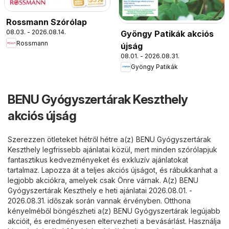
Rossmann Szórólap
08.03. - 2026.08.14.
Gyöngy Patikák akciós
Rossmann
újság
08.01. - 2026.08.31.
Gyöngy Patikák
BENU Gyógyszertárak Keszthely
akciós újság
Szerezzen ötleteket hétről hétre a(z) BENU Gyógyszertárak
Keszthely legfrissebb ajánlatai közül, mert minden szórólapjuk
fantasztikus kedvezményeket és exkluzív ajánlatokat
tartalmaz. Lapozza át a teljes akciós újságot, és rábukkanhat a
legjobb akciókra, amelyek csak Önre várnak. A(z) BENU
Gyógyszertárak Keszthely e heti ajánlatai 2026.08.01. -
2026.08.31. időszak során vannak érvényben. Otthona
kényelméből böngészheti a(z) BENU Gyógyszertárak legújabb
akcióit, és eredményesen eltervezheti a bevásárlást. Használja