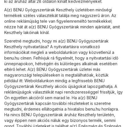
ki az áruház által 28 oldalon kínált kedvezményeket.
A(z) BENU Gyógyszertárak Keszthely üzletében minőségi
termékek széles választékát találja meg nagyszerű áron. Az
online reklámújság tele van figyelemreméltó termékekkel;
nézze hát át a(z) BENU Gyógyszertárak minden ajánlatát, amit
Keszthely lakóinak kínál.
Szeretné megtudni, hogy mi a(z) BENU Gyógyszertárak
Keszthely nyitvatartása? A nyitvatartásra vonatkozó
információkat megleli a weboldalunkon vagy közvetlenül a
benu.hu
címen. Felhívjuk rá figyelmét, hogy a nyitvatartási idő
ünnepnapokon, hétvégén és különleges alkalmak esetében
eltérő lehet. A(z) BENU Gyógyszertárak üzletei más
magyarországi településeken is megtalálhatóak, köztük
például itt: Weboldalunkon mindig a legfrissebb BENU
Gyógyszertárak Keszthely akciós újságokat lapozgathatja. A
reklámújságok választékát napi rendszerességgel frissítjük, így
Ön egyetlen akcióról sem marad le. Ha a(z) BENU
Gyógyszertárak kapcsán további részleteket is szeretne
megtudni, érdemes ellátogatnia a hivatalos
benu.hu
honlapra.
Ha nincs BENU Gyógyszertárak áruház Keszthely területén,
vagy éppen nem akciós náluk egy bizonyos termék, semmi
gond. További üzleteket is találhat a(z)
Egészség és Szépség