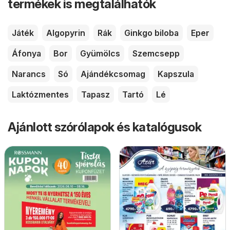
termékek is megtalálhatók
Játék
Algopyrin
Rák
Ginkgo biloba
Eper
Áfonya
Bor
Gyümölcs
Szemcsepp
Narancs
Só
Ajándékcsomag
Kapszula
Laktózmentes
Tapasz
Tartó
Lé
Ajánlott szórólapok és katalógusok