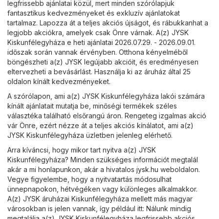
legfrissebb ajánlatai közül, mert minden szórólapjuk
fantasztikus kedvezményeket és exkluzív ajánlatokat
tartalmaz. Lapozza át a teljes akciós újságot, és rábukkanhat a
legjobb akciókra, amelyek csak Önre várnak. A(z) JYSK
Kiskunfélegyháza e heti ajánlatai 2026.07.29. - 2026.09.01.
időszak során vannak érvényben. Otthona kényelméből
böngészheti a(z) JYSK legújabb akcióit, és eredményesen
eltervezheti a bevásárlást. Használja ki az áruház által 25
oldalon kínált kedvezményeket.
A szórólapon, ami a(z) JYSK Kiskunfélegyháza lakói számára
kínált ajánlatait mutatja be, minőségi termékek széles
választéka található elsőrangú áron. Rengeteg izgalmas akció
vár Önre, ezért nézze át a teljes akciós kínálatot, ami a(z)
JYSK Kiskunfélegyháza üzletben jelenleg elérhető.
Arra kíváncsi, hogy mikor tart nyitva a(z) JYSK
Kiskunfélegyháza? Minden szükséges információt megtalál
akár a mi honlapunkon, akár a hivatalos
jysk.hu
weboldalon.
Vegye figyelembe, hogy a nyitvatartás módosulhat
ünnepnapokon, hétvégéken vagy különleges alkalmakkor.
A(z) JYSK áruházai Kiskunfélegyháza mellett más magyar
városokban is jelen vannak, így például itt: Nálunk mindig
megtalálja a(z) JYSK Kiskunfélegyháza legfrissebb akciós