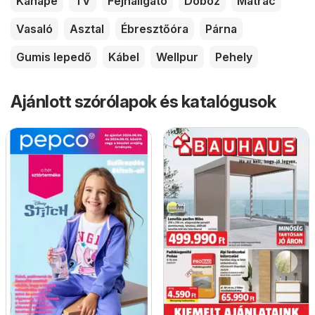
Kanapé
TV
Fejhallgató
Doboz
Matrac
Vasaló
Asztal
Ébresztőóra
Párna
Gumis lepedő
Kábel
Wellpur
Pehely
Ajánlott szórólapok és katalógusok