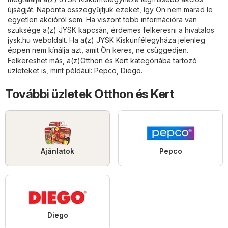
újságját. Naponta összegyűjtjük ezeket, így Ön nem marad le
egyetlen akcióról sem. Ha viszont több információra van
szüksége a(z) JYSK kapcsán, érdemes felkeresni a hivatalos
jysk.hu
weboldalt. Ha a(z) JYSK Kiskunfélegyháza jelenleg
éppen nem kínálja azt, amit Ön keres, ne csüggedjen.
Felkereshet más, a(z)
Otthon és Kert
kategóriába tartozó
üzleteket is, mint például:
Pepco
,
Diego
.
További üzletek Otthon és Kert
Ajánlatok
Pepco
Diego