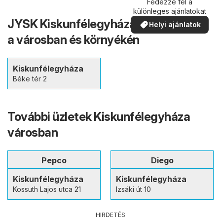
Fedezze fel a
különleges ajánlatokat
JYSK Kiskunfélegyháza – Üzletek
Helyi ajánlatok
a városban és környékén
Kiskunfélegyháza
Béke tér 2
További üzletek Kiskunfélegyháza
városban
Pepco
Diego
Kiskunfélegyháza
Kiskunfélegyháza
Kossuth Lajos utca 21
Izsáki út 10
HIRDETÉS