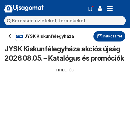
Ujsagomat
JYSK Kiskunfélegyháza
Iratkozz fel
JYSK Kiskunfélegyháza akciós újság
2026.08.05. – Katalógus és promóciók
HIRDETÉS