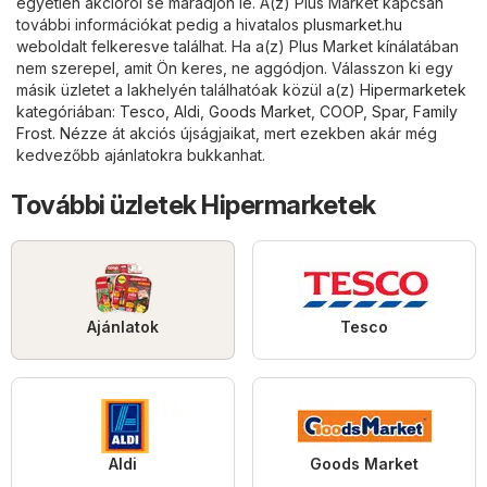
egyetlen akcióról se maradjon le. A(z) Plus Market kapcsán
további információkat pedig a hivatalos
plusmarket.hu
weboldalt felkeresve találhat. Ha a(z) Plus Market kínálatában
nem szerepel, amit Ön keres, ne aggódjon. Válasszon ki egy
másik üzletet a lakhelyén találhatóak közül a(z)
Hipermarketek
kategóriában:
Tesco
,
Aldi
,
Goods Market
,
COOP
,
Spar
,
Family
Frost
. Nézze át akciós újságjaikat, mert ezekben akár még
kedvezőbb ajánlatokra bukkanhat.
További üzletek Hipermarketek
Ajánlatok
Tesco
Aldi
Goods Market