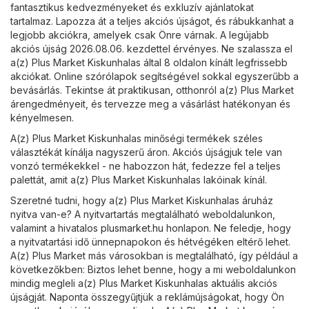
fantasztikus kedvezményeket és exkluzív ajánlatokat
tartalmaz. Lapozza át a teljes akciós újságot, és rábukkanhat a
legjobb akciókra, amelyek csak Önre várnak. A legújabb
akciós újság 2026.08.06. kezdettel érvényes. Ne szalassza el
a(z) Plus Market Kiskunhalas által 8 oldalon kínált legfrissebb
akciókat. Online szórólapok segítségével sokkal egyszerűbb a
bevásárlás. Tekintse át praktikusan, otthonról a(z) Plus Market
árengedményeit, és tervezze meg a vásárlást hatékonyan és
kényelmesen.
A(z) Plus Market Kiskunhalas minőségi termékek széles
választékát kínálja nagyszerű áron. Akciós újságjuk tele van
vonzó termékekkel - ne habozzon hát, fedezze fel a teljes
palettát, amit a(z) Plus Market Kiskunhalas lakóinak kínál.
Szeretné tudni, hogy a(z) Plus Market Kiskunhalas áruház
nyitva van-e? A nyitvartartás megtalálható weboldalunkon,
valamint a hivatalos
plusmarket.hu
honlapon. Ne feledje, hogy
a nyitvatartási idő ünnepnapokon és hétvégéken eltérő lehet.
A(z) Plus Market más városokban is megtalálható, így például a
következőkben: Biztos lehet benne, hogy a mi weboldalunkon
mindig megleli a(z) Plus Market Kiskunhalas aktuális akciós
újságját. Naponta összegyűjtjük a reklámújságokat, hogy Ön