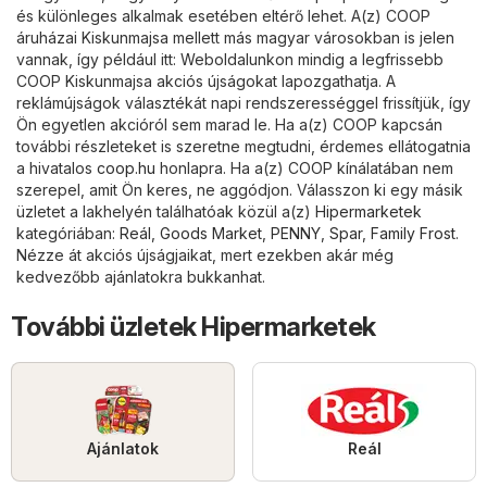
és különleges alkalmak esetében eltérő lehet. A(z) COOP
áruházai Kiskunmajsa mellett más magyar városokban is jelen
vannak, így például itt: Weboldalunkon mindig a legfrissebb
COOP Kiskunmajsa akciós újságokat lapozgathatja. A
reklámújságok választékát napi rendszerességgel frissítjük, így
Ön egyetlen akcióról sem marad le. Ha a(z) COOP kapcsán
további részleteket is szeretne megtudni, érdemes ellátogatnia
a hivatalos
coop.hu
honlapra. Ha a(z) COOP kínálatában nem
szerepel, amit Ön keres, ne aggódjon. Válasszon ki egy másik
üzletet a lakhelyén találhatóak közül a(z)
Hipermarketek
kategóriában:
Reál
,
Goods Market
,
PENNY
,
Spar
,
Family Frost
.
Nézze át akciós újságjaikat, mert ezekben akár még
kedvezőbb ajánlatokra bukkanhat.
További üzletek Hipermarketek
Ajánlatok
Reál