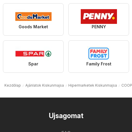
Goods Market
PENNY
Spar
Family Frost
Kezdőlap
Ajánlatok Kiskunmajsa
Hipermarketek Kiskunmajsa
COOP 
Ujsagomat