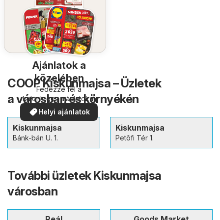
Ajánlatok a
közelében
COOP Kiskunmajsa – Üzletek
Fedezze fel a
a városban és környékén
különleges ajánlatokat
Helyi ajánlatok
Kiskunmajsa
Kiskunmajsa
Bánk-bán U. 1.
Petôfi Tér 1.
További üzletek Kiskunmajsa
városban
Reál
Goods Market