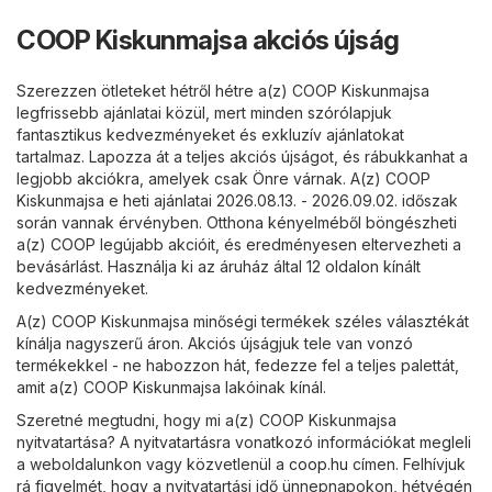
COOP Kiskunmajsa akciós újság
Szerezzen ötleteket hétről hétre a(z) COOP Kiskunmajsa
legfrissebb ajánlatai közül, mert minden szórólapjuk
fantasztikus kedvezményeket és exkluzív ajánlatokat
tartalmaz. Lapozza át a teljes akciós újságot, és rábukkanhat a
legjobb akciókra, amelyek csak Önre várnak. A(z) COOP
Kiskunmajsa e heti ajánlatai 2026.08.13. - 2026.09.02. időszak
során vannak érvényben. Otthona kényelméből böngészheti
a(z) COOP legújabb akcióit, és eredményesen eltervezheti a
bevásárlást. Használja ki az áruház által 12 oldalon kínált
kedvezményeket.
A(z) COOP Kiskunmajsa minőségi termékek széles választékát
kínálja nagyszerű áron. Akciós újságjuk tele van vonzó
termékekkel - ne habozzon hát, fedezze fel a teljes palettát,
amit a(z) COOP Kiskunmajsa lakóinak kínál.
Szeretné megtudni, hogy mi a(z) COOP Kiskunmajsa
nyitvatartása? A nyitvatartásra vonatkozó információkat megleli
a weboldalunkon vagy közvetlenül a
coop.hu
címen. Felhívjuk
rá figyelmét, hogy a nyitvatartási idő ünnepnapokon, hétvégén