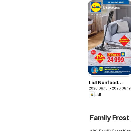
Lidl Nonfood
2026.08.13. - 2026.08.19
kínálatunk
Lidl
Family Frost 