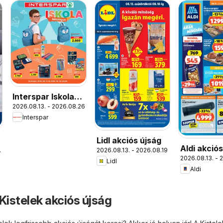
Interspar Iskola
2026.08.13. - 2026.08.26.
katalógus
Interspar
Lidl akciós újság
Aldi akció
.
2026.08.13. - 2026.08.19.
2026.08.13. - 
Lidl
Aldi
Kistelek akciós újság