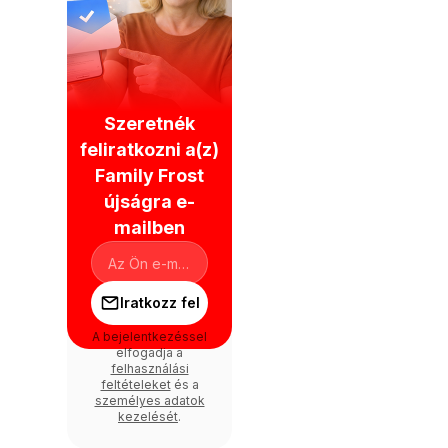
Szeretnék
feliratkozni a(z)
Family Frost
újságra e-
mailben
Iratkozz fel
A bejelentkezéssel
elfogadja a
felhasználási
feltételeket
és a
személyes adatok
kezelését
.