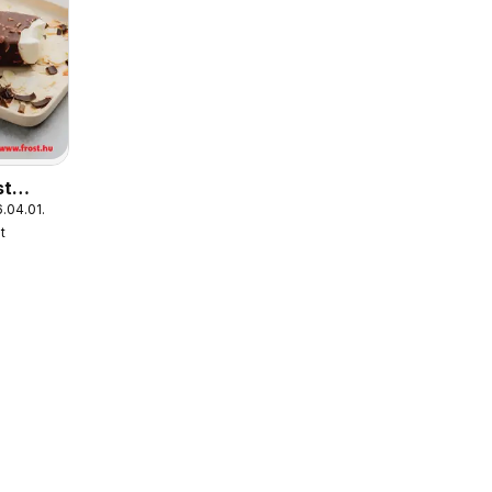
st
.04.01.
t