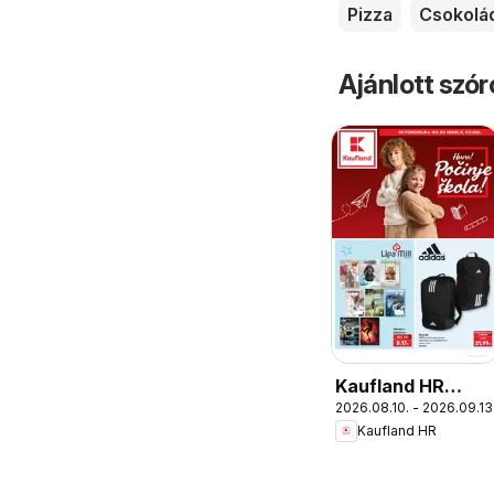
Pizza
Csokolá
Ajánlott szó
Kaufland HR
2026.08.10. - 2026.09.13
akciós újság
Kaufland HR