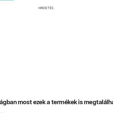
HIRDETÉS
ságban most ezek a termékek is megtalálh