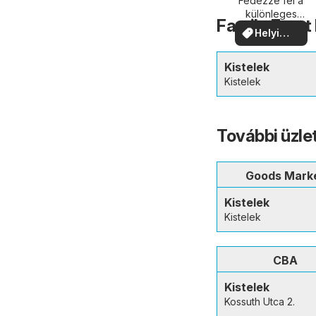
közelében
Fedezze fel a
különleges
Family Frost
ajánlatokat
Helyi
ajánlatok
Kistelek
Kistelek
További üzle
Goods Mark
Kistelek
Kistelek
CBA
Kistelek
Kossuth Utca 2.