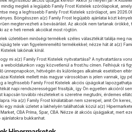
telek legfrissebb akciós újságát keresi? Akkor jó helyen jár! A
Kistele
 mindig megleli a legújabb Family Frost Kistelek szórólapokat, amel
ntse meg a legfrissebb Family Frost Kistelek szórólapot, ami 2026.08
vényes. Böngésszen a(z) Family Frost legújabb ajánlatai közt kénye
erűen megtervezheti a bevásárlást. Az akciók nem tartanak örökké, 
ki az e heti remek akciókat most rögtön.
stelek üzletében minőségi termékek széles választékát találja meg n
mújság tele van figyelemreméltó termékekkel; nézze hát át a(z) Fami
 Kistelek lakóinak kínál.
gy mi a(z) Family Frost Kistelek nyitvatartása? A nyitvatartásra vo
i a weboldalunkon vagy közvetlenül a
frost.hu
címen. Felhívjuk rá fig
 idő ünnepnapokon, hétvégén és különleges alkalmak esetében eltér
házai Kistelek mellett más magyar városokban is jelen vannak, így péld
a legfrissebb Family Frost Kistelek akciós újságokat lapozgathatja
tékát napi rendszerességgel frissítjük, így Ön egyetlen akcióról s
ost kapcsán további részleteket is szeretne megtudni, érdemes ellát
apra. Ha a(z) Family Frost kínálatában nem szerepel, amit Ön keres,
i egy másik üzletet a lakhelyén találhatóak közül a(z)
Hipermarket
 Market
,
CBA Príma
,
Spar
,
CBA
. Nézze át akciós újságjaikat, mert e
ajánlatokra bukkanhat.
tek Hipermarketek