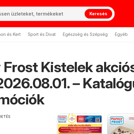
Keresés
hon és Kert
Sport és Divat
Egészség és Szépség
Egyéb
 Frost Kistelek akció
2026.08.01. – Kataló
omóciók
DETÉS