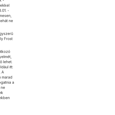
k -
yekkel
.01. -
lmesen,
tehát ne
agyszerű
ly Frost
natkozó
yelmét,
ő lehet.
ául itt:
. A
em marad
ogatnia a
 ne
ek
zekben