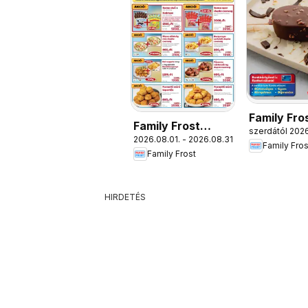
Family Fro
Family Frost
szerdától 2026
Katalógus
2026.08.01. - 2026.08.31.
akciós újság
Family Fros
Family Frost
HIRDETÉS