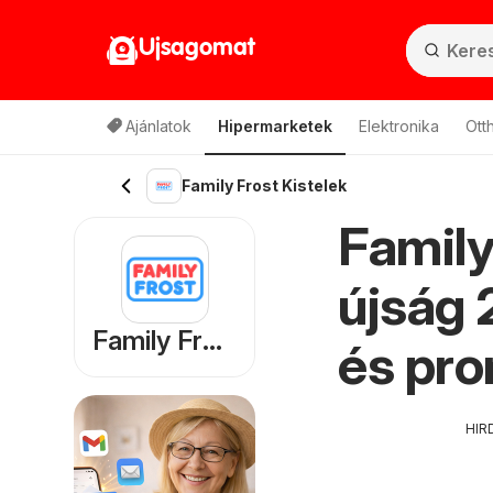
Ujsagomat
Ajánlatok
Hipermarketek
Elektronika
Ott
Family Frost Kistelek
Family
újság 
Family Frost
és pr
HIR