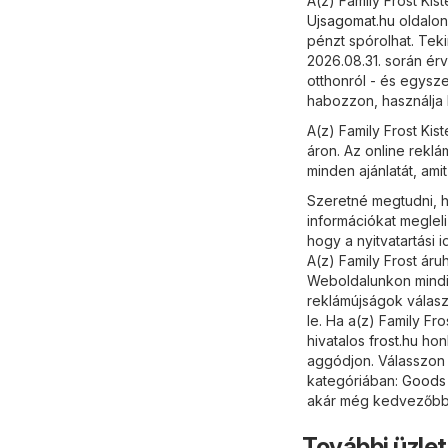
A(z) Family Frost Kis
Ujsagomat.hu
oldalon
pénzt spórolhat. Teki
2026.08.31. során ér
otthonról - és egysz
habozzon, használja 
A(z) Family Frost Ki
áron. Az online reklá
minden ajánlatát, amit
Szeretné megtudni, ho
információkat meglel
hogy a nyitvatartási
A(z) Family Frost áru
Weboldalunkon mindig 
reklámújságok válasz
le. Ha a(z) Family Fr
hivatalos
frost.hu
honl
aggódjon. Válasszon k
kategóriában:
Goods
akár még kedvezőbb 
További üzle