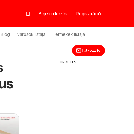
Bejelentkezés
Regisztráció
Blog
Városok listája
Termékek listája
Iratkozz fel
s
HIRDETÉS
gus