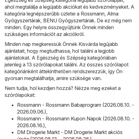
ahol megtalálja a legújabb akciókat és kedvezményeket. A
kategória legnépszerűbb üzletei a
Rossmann
,
Alma
Gyógyszertárak
,
BENU Gyógyszertárak
. De ez még nem
minden. Egy helyre összegyűjtünk Önnek minden
szükséges információt az akciókról.
Minden nap megkeressük Önnek Kisvárda legújabb
ajánlatait, hogy megtudhassa, hol találni a legjobb
ajánlatokat. A Egészség és Szépség kategóriában
jelenleg a 13 szórólapokat találni. Az összes szórólapot
kategóriánként áttekinthetően rendszerezzük, így Ön
gyorsan megtalálhatja, amire szüksége van.
Nem tudja, hol kezdjen hozzá? Nézze meg ezeket a
szórólapokat:
Rossmann - Rossmann Babaprogram (2026.08.10. -
2026.09.06.)
,
Rossmann - Rossmann Kupon Napok (2026.08.10. -
2026.08.16.)
,
DM Drogerie Markt - DM Drogerie Markt akciós
újság (2026.08.13. - 2026.08.26.)
,