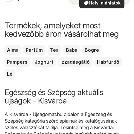
Helyi ajánlatok
Termékek, amelyeket most
kedvezőbb áron vásárolhat meg
Alma
Parfüm
Tea
Baba
Bögre
Pampers
Joghurt
Izzadásgátló
Habfürdő
Lé
Egészség és Szépség aktuális
újságok - Kisvárda
A
Kisvárda - Ujsagomat.hu
oldalon a
Egészség és
Szépség
kategória szórólapjainak és katalógusainak
széles választékát találja. Tekintse meg a Kisvárdai
Egészség és Szépség kategória legújabb szórólapjait,