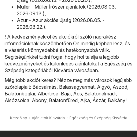
Müller - Müller Írószer ajánlatok (2026.08.03. -
2026.09.13.)
,
Azur - Azur akciós újság (2026.08.05. -
2026.08.22.)
.
! A kedvezményekről és akciókról szóló naprakész
információknak köszönhetően Ön mindig képben lesz, és
a vásárlás könnyedebbé és hatékonyabbá válik.
Segítségünkkel tudni fogja, hogy hol találja a legjobb
kedvezményeket és különleges ajánlatokat a Egészség és
Szépség kategóriából Kisvárda városában.
Még több akciót keres? Nézze meg más városok legújabb
szórólapjait:
Bácsalmás
,
Balassagyarmat
,
Algyő
,
Aszód
,
Balatonboglár
,
Albertirsa
,
Baja
,
Ács
,
Balatonalmádi
,
Alsózsolca
,
Abony
,
Balatonfüred
,
Ajka
,
Ászár
,
Balkány
!
Kezdőlap
Ajánlatok Kisvárda
Egészség és Szépség Kisvárda