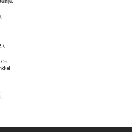
alálja.
t:
.)
,
n Ön
nkkel
s
,
i
,