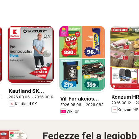
Kaufland SK
Konzum H
12.
2026.08.06. - 2026.08.12.
Nonfood akciós
Vil-For akciós
2026.08.12. - 2
akciós újs
Kaufland SK
2026.08.06. - 2026.08.12.
újság
újság
Konzum HR
Vil-For
Fedezze fel a legjobb