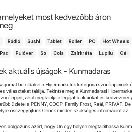
aján
amelyeket most kedvezőbb áron
 meg
e
Rádió
Sushi
Tablet
Roller
PC
Hot Wheels
Pad
Pulóver
Só
Cola
Zsírkréta
Lupilu
Gél
ek aktuális újságok - Kunmadaras
sagomat.hu
oldalon a
Hipermarketek
kategória szórólapjainak 
es választékát találja. Tekintse meg a Kunmadarasi Hipermark
szórólapjait, ahol megtalálja a legújabb akciókat és kedvezmén
erűbb üzletei a
PENNY
,
COOP
,
Family Frost
,
Reál
,
PRIVÁT
. De
lyre összegyűjtünk Önnek minden szükséges információt az
en dolgozunk azért, hogy Ön egy helyen megtalálhassa Kun