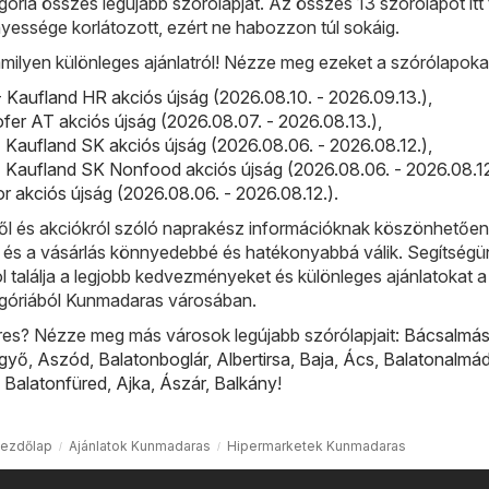
ória összes legújabb szórólapját. Az összes 13 szórólapot itt t
yessége korlátozott, ezért ne habozzon túl sokáig.
milyen különleges ajánlatról! Nézze meg ezeket a szórólapoka
 Kaufland HR akciós újság (2026.08.10. - 2026.09.13.)
,
fer AT akciós újság (2026.08.07. - 2026.08.13.)
,
 Kaufland SK akciós újság (2026.08.06. - 2026.08.12.)
,
 Kaufland SK Nonfood akciós újság (2026.08.06. - 2026.08.12
For akciós újság (2026.08.06. - 2026.08.12.)
.
l és akciókról szóló naprakész információknak köszönhetőe
, és a vásárlás könnyedebbé és hatékonyabbá válik. Segítségü
ol találja a legjobb kedvezményeket és különleges ajánlatokat a
góriából Kunmadaras városában.
res? Nézze meg más városok legújabb szórólapjait:
Bácsalmá
lgyő
,
Aszód
,
Balatonboglár
,
Albertirsa
,
Baja
,
Ács
,
Balatonalmád
,
Balatonfüred
,
Ajka
,
Ászár
,
Balkány
!
ezdőlap
Ajánlatok Kunmadaras
Hipermarketek Kunmadaras