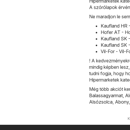
Hipermarketek kateg
A szórólapok érvén
Ne maradjon le sem
Kaufland HR -
Hofer AT - Ho
Kaufland SK -
Kaufland SK -
Vil-For - Vil-
! A kedvezményekrő
mindig képben lesz
tudni fogja, hogy h
Hipermarketek kate
Még több akciót ke
Balassagyarmat
,
A
Alsózsolca
,
Abony
K