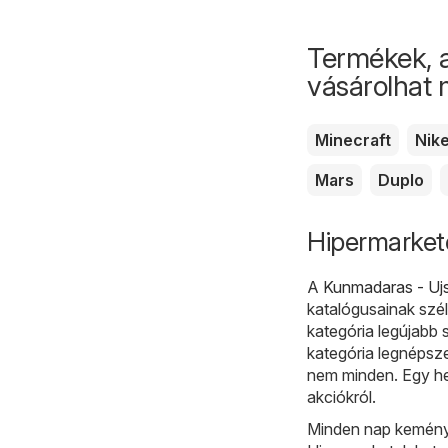
Termékek, 
vásárolhat
Minecraft
Nik
Mars
Duplo
Hipermarket
A
Kunmadaras - Uj
katalógusainak szél
kategória legújabb 
kategória legnépsz
nem minden. Egy he
akciókról.
Minden nap kemény