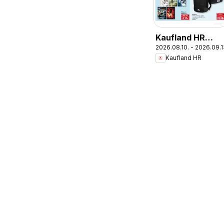
Kaufland HR
2026.08.10. - 2026.09.1
akciós újság
Kaufland HR