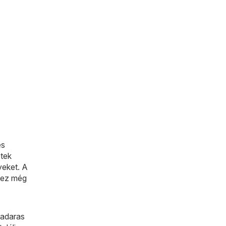
latok
és
etek
yeket. A
 ez még
madaras