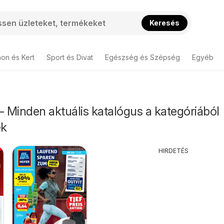
Keresés
hon és Kert
Sport és Divat
Egészség és Szépség
Egyéb
 Minden aktuális katalógus a kategóriából
ek
HIRDETÉS