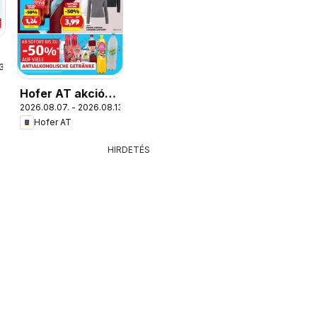
3.
Hofer AT akciós
2026.08.07. - 2026.08.13.
újság
Hofer AT
HIRDETÉS