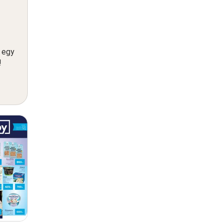
n egy
!