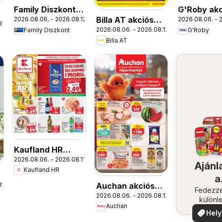
Family Diszkont
G'Roby akc
Billa AT akciós
2026.08.06. - 2026.08.12.
2026.08.06. - 
akciós újság
újság
15.
2026.08.06. - 2026.08.12.
Family Diszkont
G'Roby
újság
Billa AT
Kaufland HR
2026.08.06. - 2026.08.11.
akciós újság
Ajánl
Kaufland HR
a
Auchan akciós
15.
közel
Fedezze
2026.08.06. - 2026.08.12.
újság
különl
Auchan
ajánla
Hely