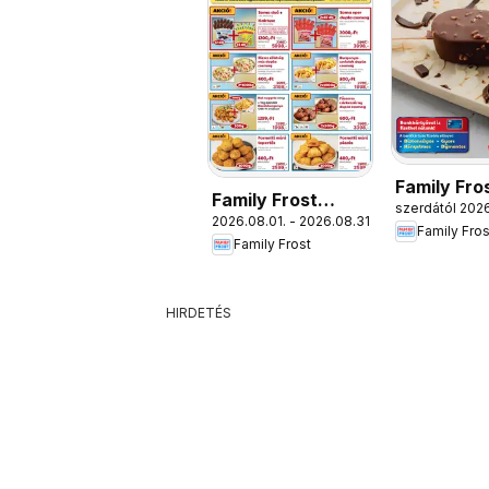
Family Fro
Family Frost
szerdától 2026
Katalógus
2026.08.01. - 2026.08.31.
akciós újság
Family Fros
Family Frost
HIRDETÉS