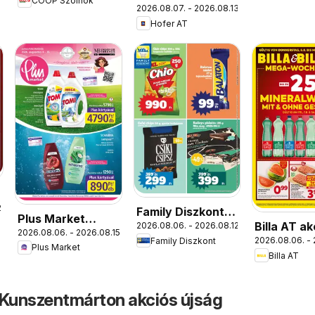
COOP Szolnok
Békésszentandrás
2026.08.07. - 2026.08.13.
újság
Hofer AT
.
Family Diszkont
Plus Market
Billa AT ak
2026.08.06. - 2026.08.12.
akciós újság
2026.08.06. - 2026.08.15.
akciós újság
2026.08.06. - 
Family Diszkont
újság
Plus Market
Billa AT
 Kunszentmárton akciós újság