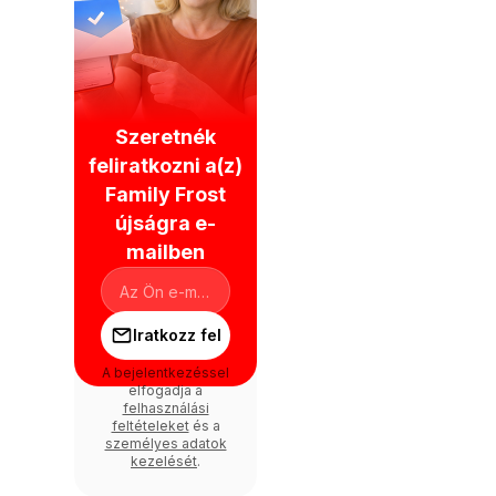
Szeretnék
feliratkozni a(z)
Family Frost
újságra e-
mailben
Iratkozz fel
A bejelentkezéssel
elfogadja a
felhasználási
feltételeket
és a
személyes adatok
kezelését
.