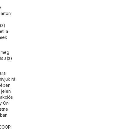
A
márton
(z)
ti a
emek
a meg
át a(z)
sra
ívjuk rá
etében
 jelen
 akciós
gy Ön
retne
ában
COOP
.