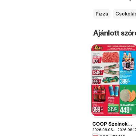
Pizza
Csokolá
Ajánlott szó
COOP Szolnok
2026.08.06. - 2026.08.12
akciós újság