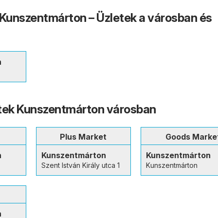
 Kunszentmárton – Üzletek a városban és
n
etek Kunszentmárton városban
Plus Market
Goods Marke
n
Kunszentmárton
Kunszentmárton
Szent István Király utca 1
Kunszentmárton
n