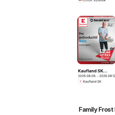
COOP Szolnok
Szolnok
Kaufland SK
2026.08.06. - 2026.08.12
Nonfood akciós
Kaufland SK
újság
Family Frost