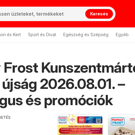
Keresés
hon és Kert
Sport és Divat
Egészség és Szépség
Egyéb
 Frost Kunszentmárt
 újság 2026.08.01. –
gus és promóciók
DETÉS