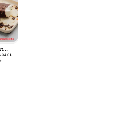
st
.04.01.
t