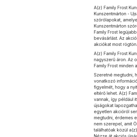
A(z) Family Frost Kun
Kunszentmárton - Uj
szórólapokat, amelye
Kunszentmárton szóró
Family Frost legújab
bevásárlást. Az akci
akciókat most rögtön
A(z) Family Frost Ku
nagyszerű áron. Az o
Family Frost minden a
Szeretné megtudni, ho
vonatkozó informáci
figyelmét, hogy a ny
eltérő lehet. A(z) Fa
vannak, így például 
újságokat lapozgathat
egyetlen akcióról sem
megtudni, érdemes el
nem szerepel, amit Ö
találhatóak közül a(z
Nézze át akciós újsá