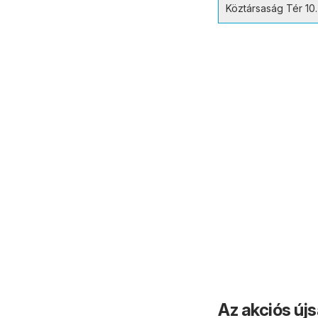
Köztársaság Tér 10.
Az akciós új