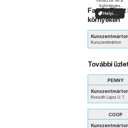
közelében
Fedezze fel a
különleges
Family Frost
ajánlatokat
Helyi
környékén
ajánlatok
Kunszentmárto
Kunszentmárton
További üzl
PENNY
Kunszentmárto
Kossuth Lajos U. 1.
COOP
Kunszentmárto