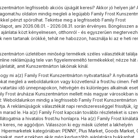
szentmárton legfrissebb akciós újságát keresi? Akkor jó helyen jár! 
sagomat.hu
oldalon mindig megleli a legújabb Family Frost Kunszent
kkel pénzt spórolhat. Tekintse meg a legfrissebb Family Frost
lapot, ami 2026.08.01. - 2026.08.31. során érvényes. Böngésszen a
b ajánlatai közt kényelmesen, otthonról - és egyszerűen megtervezhe
ók nem tartanak örökké, tehát ne habozzon, használja ki az e heti r
.
nszentmárton üzletében minőségi termékek széles választékát találj
nline reklámújság tele van figyelemreméltó termékekkel; nézze hát 
jánlatát, amit Kunszentmárton lakóinak kínál.
gy mi a(z) Family Frost Kunszentmárton nyitvatartása? A nyitvatartá
ókat megleli a weboldalunkon vagy közvetlenül a
frost.hu
címen. Felh
itvatartási idő ünnepnapokon, hétvégén és különleges alkalmak es
mily Frost áruházai Kunszentmárton mellett más magyar városokban is
itt: Weboldalunkon mindig a legfrissebb Family Frost Kunszentmárton
ja. A reklámújságok választékát napi rendszerességgel frissítjük, í
 marad le. Ha a(z) Family Frost kapcsán további részleteket is sze
látogatnia a hivatalos
frost.hu
honlapra. Ha a(z) Family Frost kínálat
n keres, ne aggódjon. Válasszon ki egy másik üzletet a lakhelyén
)
Hipermarketek
kategóriában:
PENNY
,
Plus Market
,
Goods Market
,
gjaikat, mert ezekben akár még kedvezőbb ajánlatokra bukkanhat.