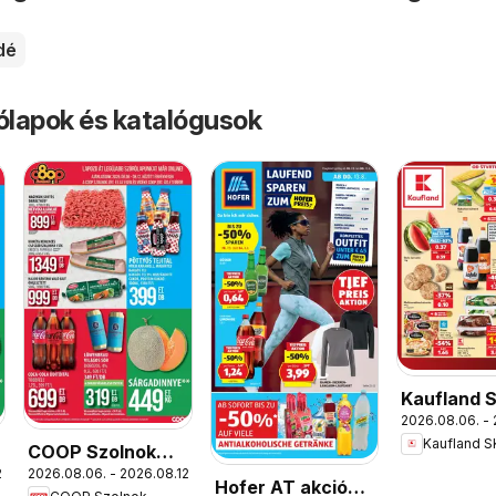
dé
rólapok és katalógusok
Kaufland 
2026.08.06. - 
akciós újs
Kaufland S
COOP Szolnok
.
2026.08.06. - 2026.08.12.
akciós újság
Hofer AT akciós