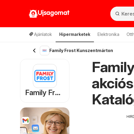
Ujsagomat
Ajánlatok
Hipermarketek
Elektronika
Ott
Family Frost Kunszentmárton
Family
akciós
Family Frost
Kataló
HIR