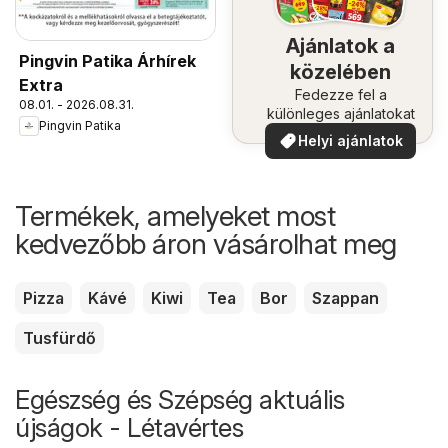
Ajánlatok a
Pingvin Patika Árhírek
közelében
Extra
Fedezze fel a
08.01. - 2026.08.31.
különleges ajánlatokat
Pingvin Patika
Helyi ajánlatok
Termékek, amelyeket most
kedvezőbb áron vásárolhat meg
Pizza
Kávé
Kiwi
Tea
Bor
Szappan
Tusfürdő
Egészség és Szépség aktuális
újságok - Létavértes