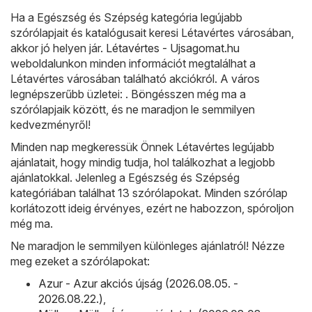
Ha a Egészség és Szépség kategória legújabb
szórólapjait és katalógusait keresi Létavértes városában,
akkor jó helyen jár.
Létavértes - Ujsagomat.hu
weboldalunkon minden információt megtalálhat a
Létavértes városában található akciókról. A város
legnépszerűbb üzletei: . Böngésszen még ma a
szórólapjaik között, és ne maradjon le semmilyen
kedvezményről!
Minden nap megkeressük Önnek Létavértes legújabb
ajánlatait, hogy mindig tudja, hol találkozhat a legjobb
ajánlatokkal. Jelenleg a Egészség és Szépség
kategóriában találhat 13 szórólapokat. Minden szórólap
korlátozott ideig érvényes, ezért ne habozzon, spóroljon
még ma.
Ne maradjon le semmilyen különleges ajánlatról! Nézze
meg ezeket a szórólapokat:
Azur - Azur akciós újság (2026.08.05. -
2026.08.22.)
,