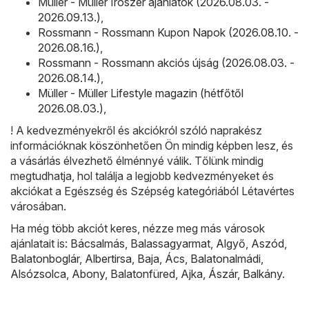
Müller - Müller Írószer ajánlatok (2026.08.03. -
2026.09.13.)
,
Rossmann - Rossmann Kupon Napok (2026.08.10. -
2026.08.16.)
,
Rossmann - Rossmann akciós újság (2026.08.03. -
2026.08.14.)
,
Müller - Müller Lifestyle magazin (hétfőtől
2026.08.03.)
,
! A kedvezményekről és akciókról szóló naprakész
információknak köszönhetően Ön mindig képben lesz, és
a vásárlás élvezhető élménnyé válik. Tőlünk mindig
megtudhatja, hol találja a legjobb kedvezményeket és
akciókat a Egészség és Szépség kategóriából Létavértes
városában.
Ha még több akciót keres, nézze meg más városok
ajánlatait is:
Bácsalmás
,
Balassagyarmat
,
Algyő
,
Aszód
,
Balatonboglár
,
Albertirsa
,
Baja
,
Ács
,
Balatonalmádi
,
Alsózsolca
,
Abony
,
Balatonfüred
,
Ajka
,
Ászár
,
Balkány
.