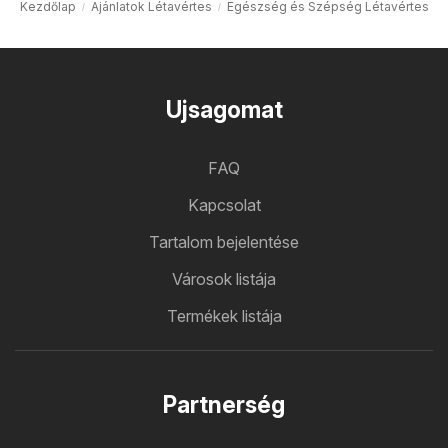
Kezdőlap
Ajánlatok Létavértes
Egészség és Szépség Létavértes
Ujsagomat
FAQ
Kapcsolat
Tartalom bejelentése
Városok listája
Termékek listája
Partnerség