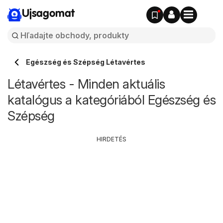
Ujsagomat
Egészség és Szépség Létavértes
Létavértes - Minden aktuális
katalógus a kategóriából Egészség és
Szépség
HIRDETÉS