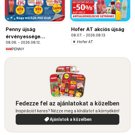
Penny újság
Hofer AT akciós újság
08.07. - 2026.08.13.
érvényessége
Hofer AT
08.06. - 2026.08.12.
2026.08.12-ig
PENNY
Fedezze fel az ajánlatokat a közelben
Inspirációt keres? Nézze meg a kínálatot a környékén!
Ajánlatok a közelben