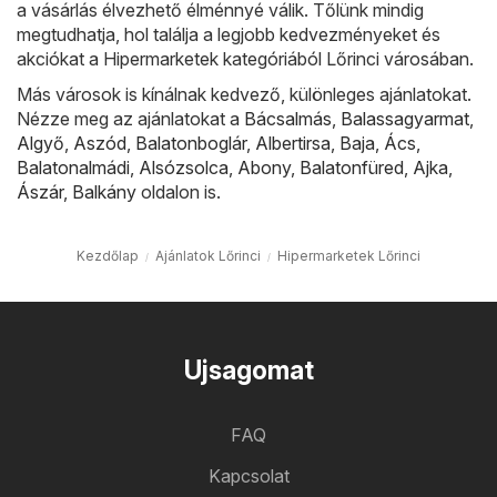
a vásárlás élvezhető élménnyé válik. Tőlünk mindig
megtudhatja, hol találja a legjobb kedvezményeket és
akciókat a Hipermarketek kategóriából Lőrinci városában.
Más városok is kínálnak kedvező, különleges ajánlatokat.
Nézze meg az ajánlatokat a
Bácsalmás
,
Balassagyarmat
,
Algyő
,
Aszód
,
Balatonboglár
,
Albertirsa
,
Baja
,
Ács
,
Balatonalmádi
,
Alsózsolca
,
Abony
,
Balatonfüred
,
Ajka
,
Ászár
,
Balkány
oldalon is.
Kezdőlap
Ajánlatok Lőrinci
Hipermarketek Lőrinci
Ujsagomat
FAQ
Kapcsolat