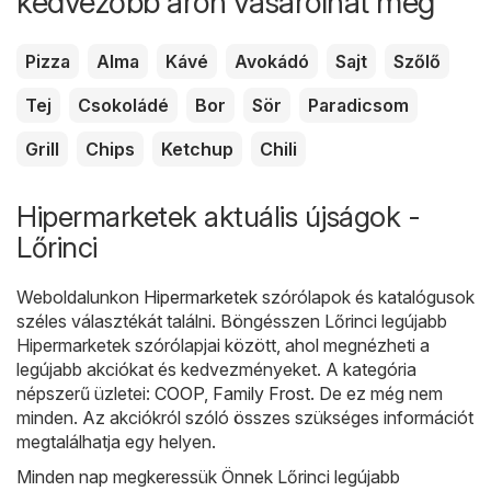
kedvezőbb áron vásárolhat meg
Pizza
Alma
Kávé
Avokádó
Sajt
Szőlő
Tej
Csokoládé
Bor
Sör
Paradicsom
Grill
Chips
Ketchup
Chili
Hipermarketek aktuális újságok -
Lőrinci
Weboldalunkon
Hipermarketek
szórólapok és katalógusok
széles választékát találni. Böngésszen Lőrinci legújabb
Hipermarketek szórólapjai között, ahol megnézheti a
legújabb akciókat és kedvezményeket. A kategória
népszerű üzletei:
COOP
,
Family Frost
. De ez még nem
minden. Az akciókról szóló összes szükséges információt
megtalálhatja egy helyen.
Minden nap megkeressük Önnek Lőrinci legújabb