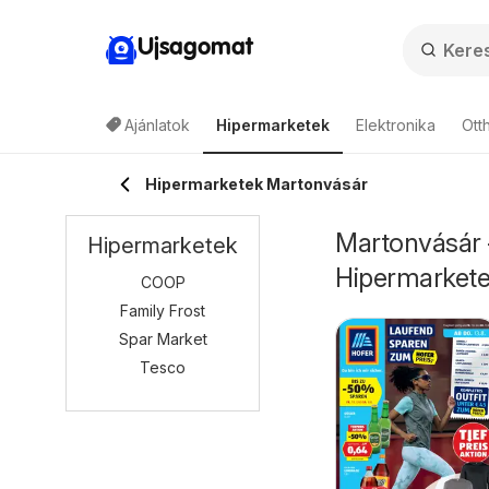
Ujsagomat
Ajánlatok
Hipermarketek
Elektronika
Ott
Hipermarketek Martonvásár
Martonvásár -
Hipermarketek
Hipermarket
COOP
Family Frost
Spar Market
Tesco