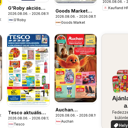
2026.08.06. - 2
akciós újs
G'Roby akciós
Kaufland H
Goods Market
2026.08.06. - 2026.08.19.
újság
2026.08.06. - 2026.08.15.
akciós újság
12.
G'Roby
Goods Market
Ajánl
a
Auchan
Tesco aktuális
közel
Fedezze
12.
2026.08.06. - 2026.08.19.
Iskolakezdés
különl
2026.08.06. - 2026.08.12.
akciós újság
Auchan
ajánlatok
ajánla
Tesco
Hely