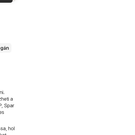
latok
gán
ni.
heti a
P
,
Spar
es
sa, hol
kat