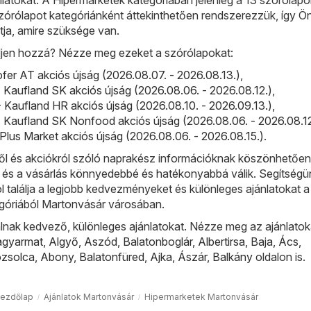
szórólapot kategóriánként áttekinthetően rendszerezzük, így Ö
tja, amire szüksége van.
djen hozzá? Nézze meg ezeket a szórólapokat:
fer AT akciós újság (2026.08.07. - 2026.08.13.)
,
 Kaufland SK akciós újság (2026.08.06. - 2026.08.12.)
,
 Kaufland HR akciós újság (2026.08.10. - 2026.09.13.)
,
 Kaufland SK Nonfood akciós újság (2026.08.06. - 2026.08.12
 Plus Market akciós újság (2026.08.06. - 2026.08.15.)
.
l és akciókról szóló naprakész információknak köszönhetőe
, és a vásárlás könnyedebbé és hatékonyabbá válik. Segítségü
ol találja a legjobb kedvezményeket és különleges ajánlatokat a
góriából Martonvásár városában.
lnak kedvező, különleges ajánlatokat. Nézze meg az ajánlatok
agyarmat
,
Algyő
,
Aszód
,
Balatonboglár
,
Albertirsa
,
Baja
,
Ács
,
ózsolca
,
Abony
,
Balatonfüred
,
Ajka
,
Ászár
,
Balkány
oldalon is.
ezdőlap
Ajánlatok Martonvásár
Hipermarketek Martonvásár