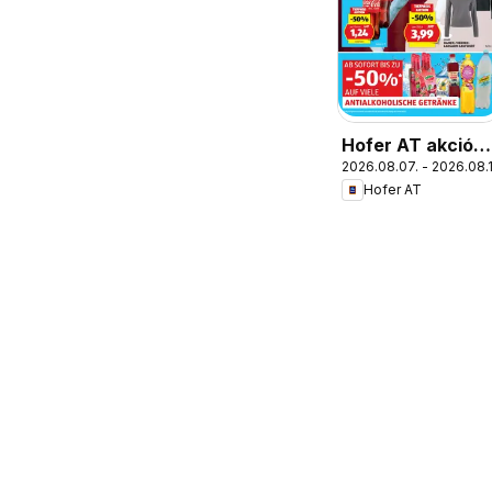
Hofer AT akciós
2026.08.07. - 2026.08.
újság
Hofer AT