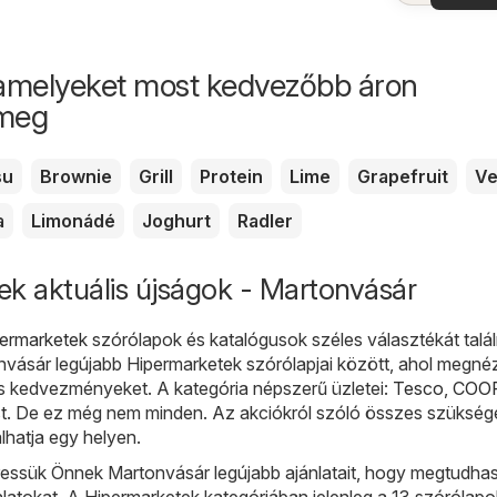
aján
amelyeket most kedvezőbb áron
 meg
su
Brownie
Grill
Protein
Lime
Grapefruit
Ve
a
Limonádé
Joghurt
Radler
k aktuális újságok - Martonvásár
ermarketek
szórólapok és katalógusok széles választékát talál
ásár legújabb Hipermarketek szórólapjai között, ahol megnéz
és kedvezményeket. A kategória népszerű üzletei:
Tesco
,
COO
t
. De ez még nem minden. Az akciókról szóló összes szükség
lhatja egy helyen.
ssük Önnek Martonvásár legújabb ajánlatait, hogy megtudhas
jánlatokat. A Hipermarketek kategóriában jelenleg a 13 szórólapo