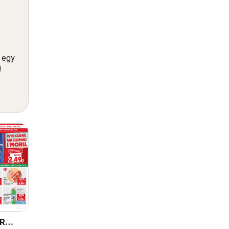
n egy
!
HR