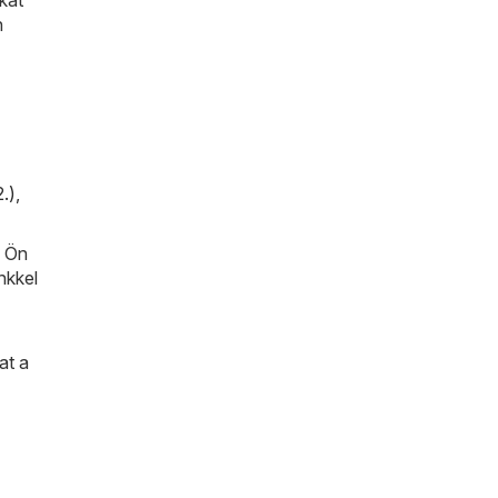
n
.)
,
n Ön
nkkel
at a