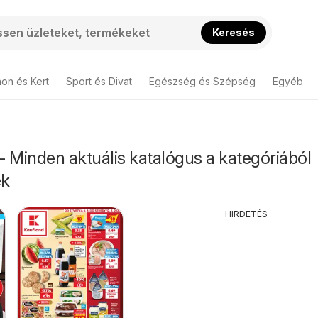
Keresés
hon és Kert
Sport és Divat
Egészség és Szépség
Egyéb
 Minden aktuális katalógus a kategóriából
ek
HIRDETÉS