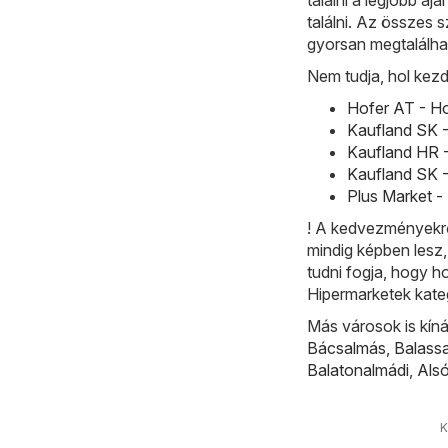
találni. Az összes 
gyorsan megtalálha
Nem tudja, hol kez
Hofer AT - Ho
Kaufland SK -
Kaufland HR -
Kaufland SK -
Plus Market -
! A kedvezményekrő
mindig képben lesz
tudni fogja, hogy h
Hipermarketek kate
Más városok is kíná
Bácsalmás
,
Balass
Balatonalmádi
,
Als
K