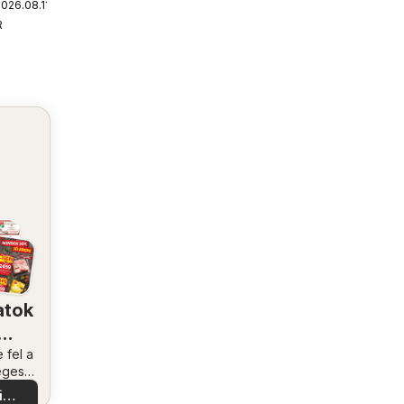
026.08.11.
ág
R
atok
ében
 fel a
eges
tokat
i