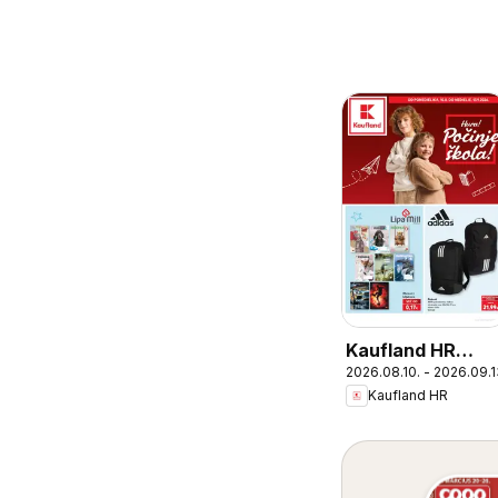
Kaufland HR
2026.08.10. - 2026.09.1
akciós újság
Kaufland HR