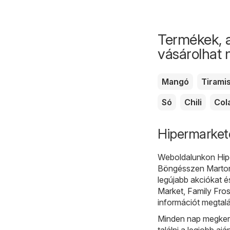
Termékek, 
vásárolhat
Mangó
Tirami
Só
Chili
Col
Hipermarkete
Weboldalunkon
Hip
Böngésszen Martonv
legújabb akciókat 
Market
,
Family Fros
információt megtalá
Minden nap megkere
találni a legjobb a