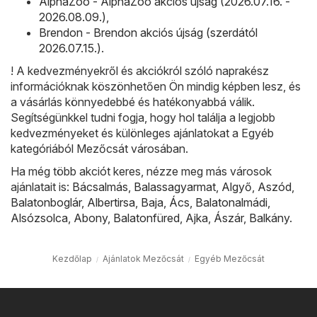
AlphaZoo - AlphaZoo akciós újság (2026.07.16. -
2026.08.09.)
,
Brendon - Brendon akciós újság (szerdától
2026.07.15.)
.
! A kedvezményekről és akciókról szóló naprakész
információknak köszönhetően Ön mindig képben lesz, és
a vásárlás könnyedebbé és hatékonyabbá válik.
Segítségünkkel tudni fogja, hogy hol találja a legjobb
kedvezményeket és különleges ajánlatokat a Egyéb
kategóriából Mezőcsát városában.
Ha még több akciót keres, nézze meg más városok
ajánlatait is:
Bácsalmás
,
Balassagyarmat
,
Algyő
,
Aszód
,
Balatonboglár
,
Albertirsa
,
Baja
,
Ács
,
Balatonalmádi
,
Alsózsolca
,
Abony
,
Balatonfüred
,
Ajka
,
Ászár
,
Balkány
.
Kezdőlap
Ajánlatok Mezőcsát
Egyéb Mezőcsát