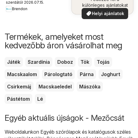
szerdától 2026.07.15.
különleges ajánlatokat
Brendon
Helyi ajánlatok
Termékek, amelyeket most
kedvezőbb áron vásárolhat meg
Játék
Szardínia
Doboz
Tök
Tojás
Macskaalom
Párologtató
Párna
Joghurt
Csirkemáj
Macskaeledel
Mászóka
Pástétom
Lé
Egyéb aktuális újságok - Mezőcsát
Weboldalunkon
Egyéb
szórólapok és katalógusok széles