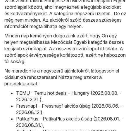
választékát találni. Böngésszen Mezőcsát legújabb Egyéb
szórólapjai között, ahol megnézheti a legújabb akciókat
és kedvezményeket. A kategória népszerű üzletei: . De ez
még nem minden. Az akciókról szóló összes szükséges
információt megtalálhatja egy helyen.
Minden nap keményen dolgozunk azért, hogy Ön egy
helyen megtalálhassa Mezőcsát Egyéb kategória összes
legújabb szórólapját. Az összes 5 szórólapot itt találja. A
szórólapok érvényessége korlátozott, ezért ne habozzon
túl sokáig.
Ne maradjon le a nagyszerű ajánlatokról, látogasson el
oldalunkra rendszeresen! Nézze meg ezeket a
prospektusokat:
TEMU - Temu hot deals – Hungary (2026.08.08. -
2026.12.31.)
,
Fressnapf - Fressnapf akciós újság (2026.08.06. -
2026.08.12.)
,
PatikaPlus - PatikaPlus akciós újság (2026.08.01. -
2026.08.31.)
,