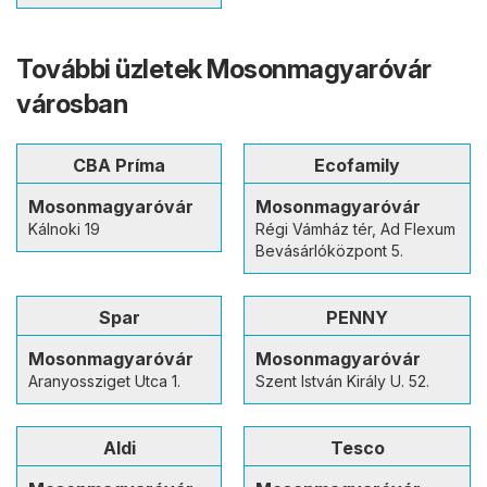
További üzletek Mosonmagyaróvár
városban
CBA Príma
Ecofamily
Mosonmagyaróvár
Mosonmagyaróvár
Kálnoki 19
Régi Vámház tér, Ad Flexum
Bevásárlóközpont 5.
Spar
PENNY
Mosonmagyaróvár
Mosonmagyaróvár
Aranyossziget Utca 1.
Szent István Király U. 52.
Aldi
Tesco