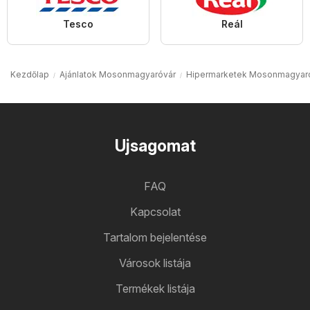
Tesco
Reál
Kezdőlap
Ajánlatok Mosonmagyaróvár
Hipermarketek Mosonmagyar
Ujsagomat
FAQ
Kapcsolat
Tartalom bejelentése
Városok listája
Termékek listája