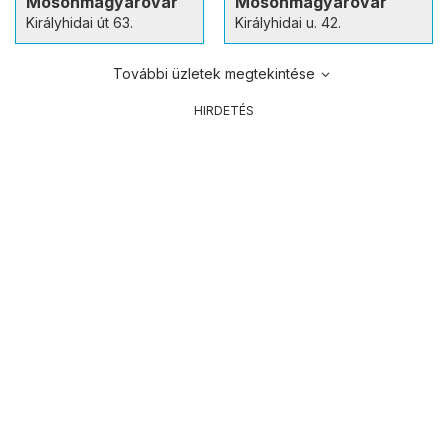
Mosonmagyaróvár
Mosonmagyaróvár
Királyhidai út 63.
Királyhidai u. 42.
További üzletek megtekintése
HIRDETÉS