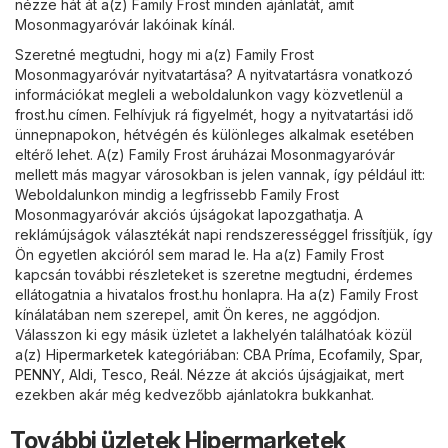
nézze hát át a(z) Family Frost minden ajánlatát, amit
Mosonmagyaróvár lakóinak kínál.
Szeretné megtudni, hogy mi a(z) Family Frost
Mosonmagyaróvár nyitvatartása? A nyitvatartásra vonatkozó
információkat megleli a weboldalunkon vagy közvetlenül a
frost.hu
címen. Felhívjuk rá figyelmét, hogy a nyitvatartási idő
ünnepnapokon, hétvégén és különleges alkalmak esetében
eltérő lehet. A(z) Family Frost áruházai Mosonmagyaróvár
mellett más magyar városokban is jelen vannak, így például itt:
Weboldalunkon mindig a legfrissebb Family Frost
Mosonmagyaróvár akciós újságokat lapozgathatja. A
reklámújságok választékát napi rendszerességgel frissítjük, így
Ön egyetlen akcióról sem marad le. Ha a(z) Family Frost
kapcsán további részleteket is szeretne megtudni, érdemes
ellátogatnia a hivatalos
frost.hu
honlapra. Ha a(z) Family Frost
kínálatában nem szerepel, amit Ön keres, ne aggódjon.
Válasszon ki egy másik üzletet a lakhelyén találhatóak közül
a(z)
Hipermarketek
kategóriában:
CBA Príma
,
Ecofamily
,
Spar
,
PENNY
,
Aldi
,
Tesco
,
Reál
. Nézze át akciós újságjaikat, mert
ezekben akár még kedvezőbb ajánlatokra bukkanhat.
További üzletek Hipermarketek