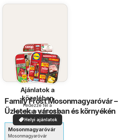
Ajánlatok a
közelében
Family Frost Mosonmagyaróvár –
Fedezze fel a
Üzletek a városban és környékén
különleges ajánlatokat
Helyi ajánlatok
Mosonmagyaróvár
Mosonmagyaróvár