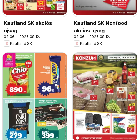
Kaufland SK akciós
Kaufland SK Nonfood
újság
akciós újság
08.06. - 2026.08.12.
08.06. - 2026.08.12.
Kaufland SK
Kaufland SK