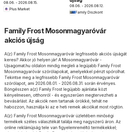
újság
08.06. - 2026.08.15.
08.06. - 2026.08.12.
Plus Market
Family Diszkont
Family Frost Mosonmagyaróvár
akciós újság
A(z) Family Frost Mosonmagyaróvár legfrissebb akciós újságát
keresi? Akkor jó helyen jár! A
Mosonmagyaróvár -
Ujsagomat.hu
oldalon mindig megleli a legújabb Family Frost
Mosonmagyaróvár szórólapokat, amelyekkel pénzt spórolhat.
Tekintse meg a legfrissebb Family Frost Mosonmagyaróvár
szórólapot, ami 2026.08.01. - 2026.08.31. során érvényes.
Böngésszen a(z) Family Frost legújabb ajánlatai közt
kényelmesen, otthonról - és egyszerűen megtervezheti a
bevásárlást. Az akciók nem tartanak örökké, tehát ne
habozzon, használja ki az e heti remek akciókat most rögtön.
A(z) Family Frost Mosonmagyaróvár üzletében minőségi
termékek széles választékát találja meg nagyszerű áron. Az
online reklámújság tele van figyelemreméltó termékekkel;