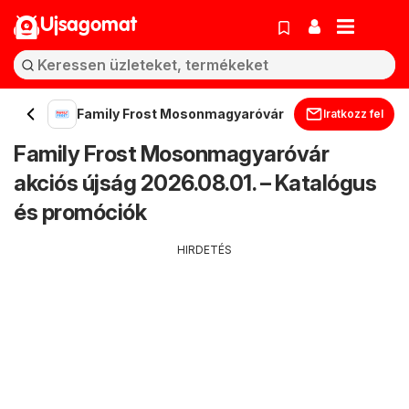
Ujsagomat
Family Frost Mosonmagyaróvár
Iratkozz fel
Family Frost Mosonmagyaróvár
akciós újság 2026.08.01. – Katalógus
és promóciók
HIRDETÉS