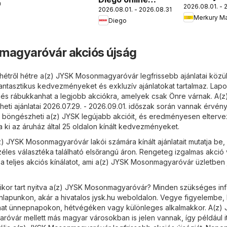
0.
2026.08.01. - 
akciós újs
2026.08.01. - 2026.08.31.
katalógus 08
Merkury Ma
Diego
agyaróvár akciós újság
hétről hétre a(z) JYSK Mosonmagyaróvár legfrissebb ajánlatai közül
antasztikus kedvezményeket és exkluzív ajánlatokat tartalmaz. Lapo
t, és rábukkanhat a legjobb akciókra, amelyek csak Önre várnak. A(
ti ajánlatai 2026.07.29. - 2026.09.01. időszak során vannak érvén
böngészheti a(z) JYSK legújabb akcióit, és eredményesen eltervez
a ki az áruház által 25 oldalon kínált kedvezményeket.
z) JYSK Mosonmagyaróvár lakói számára kínált ajánlatait mutatja be,
éles választéka található elsőrangú áron. Rengeteg izgalmas akció 
 a teljes akciós kínálatot, ami a(z) JYSK Mosonmagyaróvár üzletben 
mikor tart nyitva a(z) JYSK Mosonmagyaróvár? Minden szükséges in
onlapunkon, akár a hivatalos
jysk.hu
weboldalon. Vegye figyelembe,
lhat ünnepnapokon, hétvégéken vagy különleges alkalmakkor. A(z)
óvár mellett más magyar városokban is jelen vannak, így például it