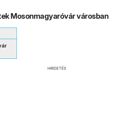
etek Mosonmagyaróvár városban
vár
HIRDETÉS