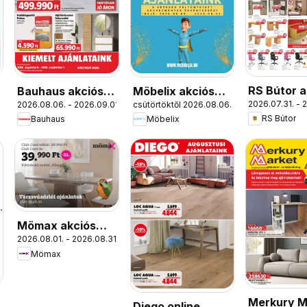
RS Bútor a
Bauhaus akciós
Möbelix akciós
2026.07.31. - 
2026.08.06. - 2026.09.01.
csütörtöktől 2026.08.06.
újság
újság
újság
RS Bútor
Bauhaus
Möbelix
Mömax akciós
2026.08.01. - 2026.08.31.
újság
Mömax
Merkury M
Diego online