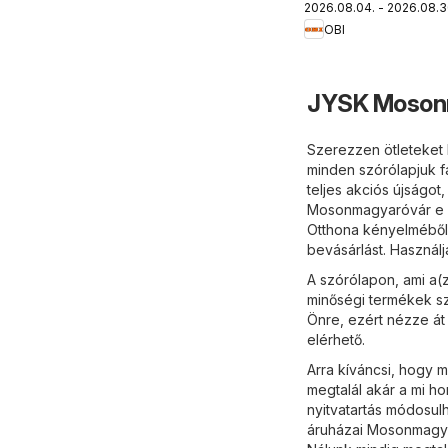
2026.08.04. - 2026.08.3
nyarat!
OBI
JYSK Mosonm
Szerezzen ötleteket 
minden szórólapjuk f
teljes akciós újságo
Mosonmagyaróvár e he
Otthona kényelméből 
bevásárlást. Használj
A szórólapon, ami a(
minőségi termékek sz
Önre, ezért nézze át
elérhető.
Arra kíváncsi, hogy 
megtalál akár a mi h
nyitvatartás módosu
áruházai Mosonmagyar