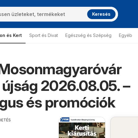
Keresés
on és Kert
Sport és Divat
Egészség és Szépség
Egyéb
Mosonmagyaróvár
 újság 2026.08.05. –
gus és promóciók
DETÉS