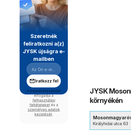
Szeretnék
feliratkozni a(z)
JYSK újságra e-
mailben
Iratkozz fel
JYSK Mosonm
A bejelentkezéssel
elfogadja a
környékén
felhasználási
feltételeket
és a
személyes adatok
kezelését
.
Mosonmagyaró
Királyhidai utca 63