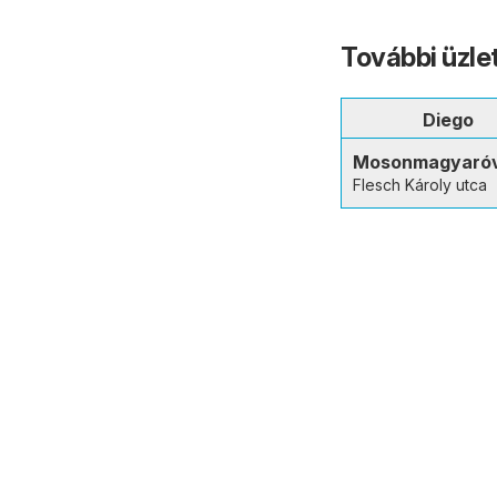
További üzl
Diego
Mosonmagyaró
Flesch Károly utca