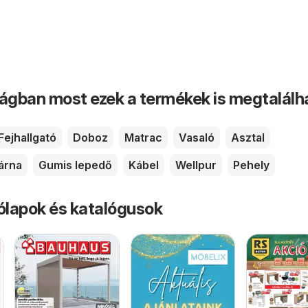
ságban most ezek a termékek is megtalálh
Fejhallgató
Doboz
Matrac
Vasaló
Asztal
árna
Gumis lepedő
Kábel
Wellpur
Pehely
rólapok és katalógusok