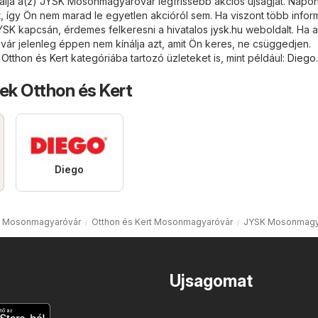
álja a(z) JYSK Mosonmagyaróvár legfrissebb akciós újságját. Napo
, így Ön nem marad le egyetlen akcióról sem. Ha viszont több infor
YSK kapcsán, érdemes felkeresni a hivatalos
jysk.hu
weboldalt. Ha a
r jelenleg éppen nem kínálja azt, amit Ön keres, ne csüggedjen.
)
Otthon és Kert
kategóriába tartozó üzleteket is, mint például:
Diego
.
ek Otthon és Kert
Diego
k Mosonmagyaróvár
Otthon és Kert Mosonmagyaróvár
JYSK Mosonmagy
Ujsagomat