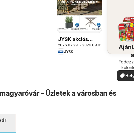
JYSK akciós
2026.07.29. - 2026.09.01.
újság
Ajánl
JYSK
köze
Fedezze
külön
ajánla
Hely
ajá
agyaróvár – Üzletek a városban és
vár