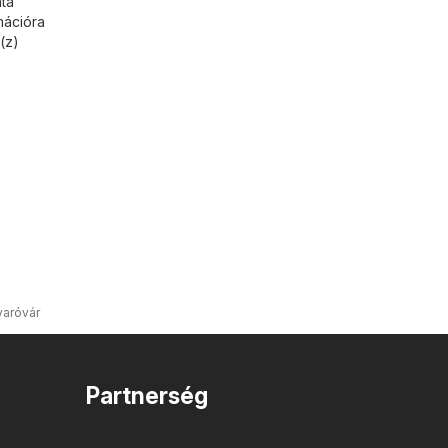
nta
mációra
(z)
aróvár
Partnerség