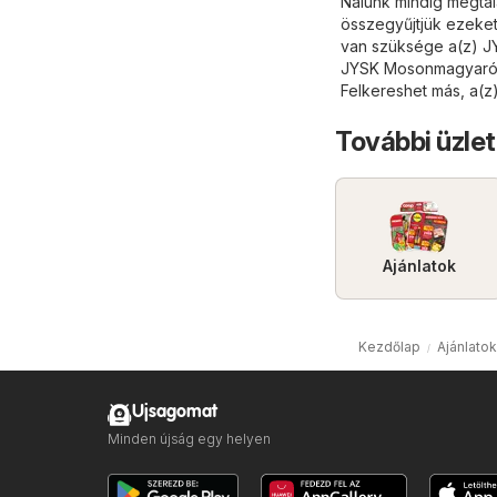
Nálunk mindig megtal
összegyűjtjük ezeket
van szüksége a(z) J
JYSK Mosonmagyaróvá
Felkereshet más, a(z
További üzlet
Ajánlatok
Kezdőlap
Ajánlato
Ujsagomat
Minden újság egy helyen