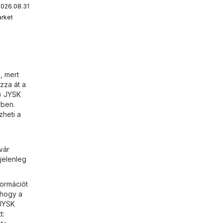
2026.08.31.
ág
rket
, mert
zza át a
z) JYSK
yben.
heti a
vár
jelenleg
formációt
 hogy a
 JYSK
t: