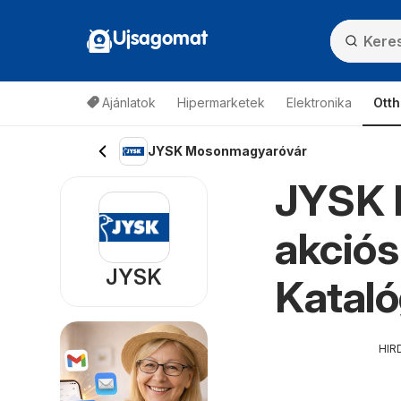
Ujsagomat
Ajánlatok
Hipermarketek
Elektronika
Otth
JYSK Mosonmagyaróvár
JYSK 
akciós
JYSK
Kataló
HIR