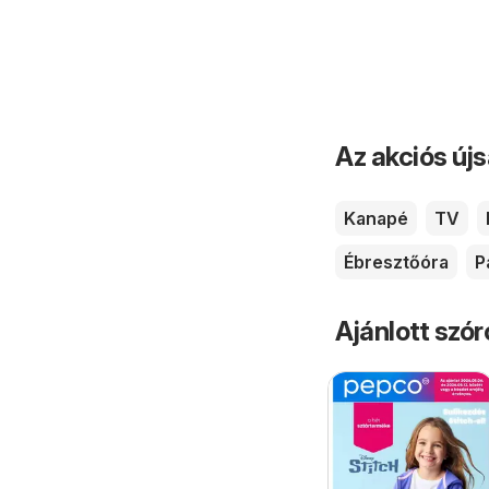
Az akciós új
Kanapé
TV
Ébresztőóra
P
Ajánlott szó