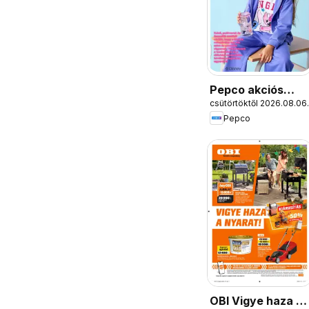
Pepco akciós
csütörtöktől 2026.08.06.
újság
Pepco
OBI Vigye haza a