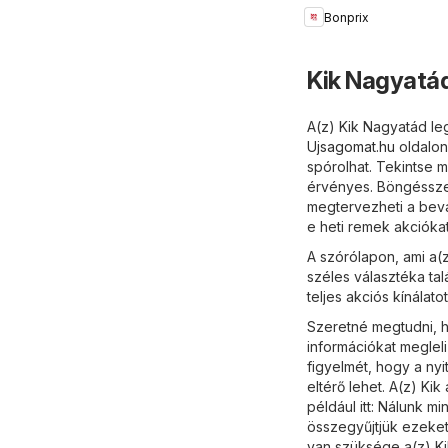
katalógus - New
Bonprix
Collection
Kik Nagyatád
A(z) Kik Nagyatád leg
Ujsagomat.hu
oldalon
spórolhat. Tekintse m
érvényes. Böngésszen
megtervezheti a bevá
e heti remek akcióka
A szórólapon, ami a(z
széles választéka ta
teljes akciós kínálat
Szeretné megtudni, h
információkat meglel
figyelmét, hogy a ny
eltérő lehet. A(z) Ki
például itt: Nálunk m
összegyűjtjük ezeket
van szüksége a(z) Ki