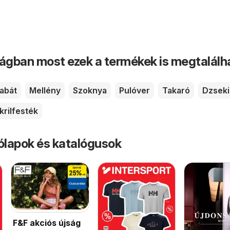
ságban most ezek a termékek is megtalálh
abát
Mellény
Szoknya
Pulóver
Takaró
Dzseki
krilfesték
rólapok és katalógusok
F&F akciós újság