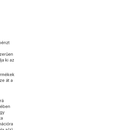
pénzt
szerűen
ja ki az
termékek
ze át a
rá
etében
így
ta
mációra
Ha a(z)