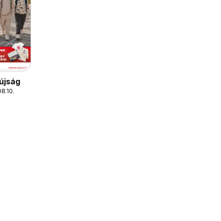
 újság
08.10.