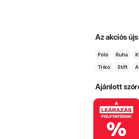
Az akciós új
Póló
Ruha
K
Trikó
Stift
A
Ajánlott szó