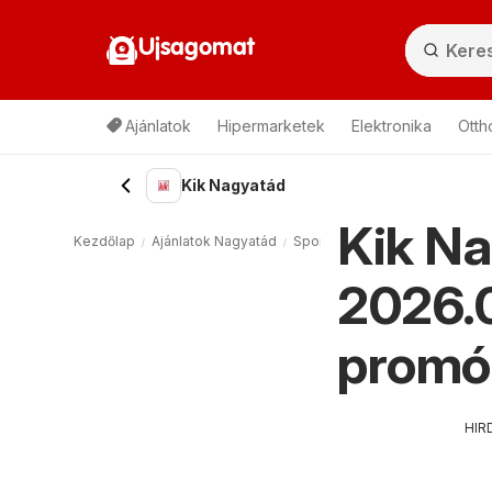
Ujsagomat
Ajánlatok
Hipermarketek
Elektronika
Otth
Kik Nagyatád
Kik Na
Kezdőlap
Ajánlatok Nagyatád
Sport és Divat Nagyatád
Kik
2026.0
promó
HIR