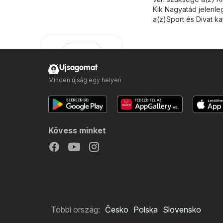
Kik Nagyatád jelenle
a(z)
Sport és Divat
kat
Ujsagomat
Minden újság egy helyen
Kik
Kövess minket
Többi ország:
Česko
Polska
Slovensko
Szeretnék