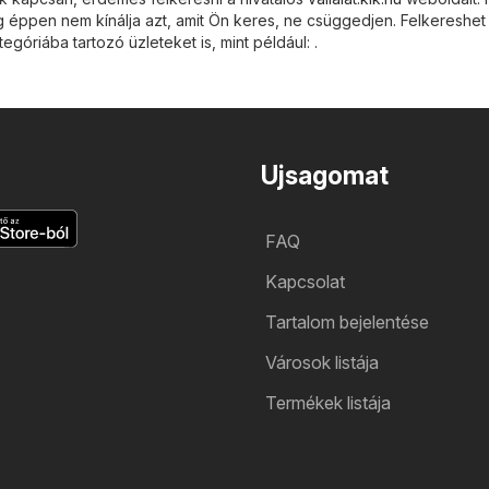
g éppen nem kínálja azt, amit Ön keres, ne csüggedjen. Felkereshet
egóriába tartozó üzleteket is, mint például: .
Ujsagomat
FAQ
Kapcsolat
Tartalom bejelentése
Városok listája
Termékek listája