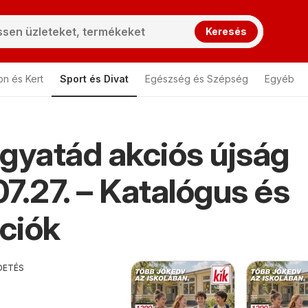
Keresés
on és Kert
Sport és Divat
Egészség és Szépség
Egyéb
gyatád akciós újság
 Nagyatád
7.27. – Katalógus és
ciók
DETÉS