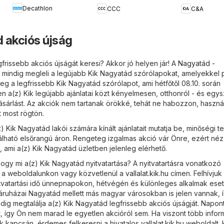
Decathlon
CCC
C&A
 akciós újság
frissebb akciós újságát keresi? Akkor jó helyen jár! A
Nagyatád -
 mindig megleli a legújabb Kik Nagyatád szórólapokat, amelyekkel 
eg a legfrissebb Kik Nagyatád szórólapot, ami hétfőtől 08.10. során
 a(z) Kik legújabb ajánlatai közt kényelmesen, otthonról - és egy
sárlást. Az akciók nem tartanak örökké, tehát ne habozzon, használ
t most rögtön.
) Kik Nagyatád lakói számára kínált ajánlatait mutatja be, minőségi 
lálható elsőrangú áron. Rengeteg izgalmas akció vár Önre, ezért néz
ot, ami a(z) Kik Nagyatád üzletben jelenleg elérhető.
ogy mi a(z) Kik Nagyatád nyitvatartása? A nyitvatartásra vonatkozó
i a weboldalunkon vagy közvetlenül a
vallalat.kik.hu
címen. Felhívjuk 
itvatartási idő ünnepnapokon, hétvégén és különleges alkalmak es
k áruházai Nagyatád mellett más magyar városokban is jelen vannak, 
indig megtalálja a(z) Kik Nagyatád legfrissebb akciós újságját. Napon
, így Ön nem marad le egyetlen akcióról sem. Ha viszont több infor
k kapcsán, érdemes felkeresni a hivatalos
vallalat.kik.hu
weboldalt. 