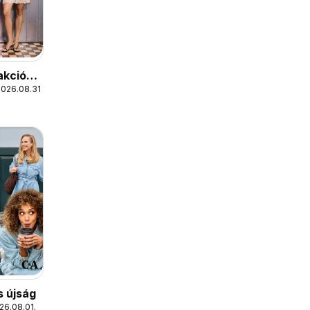
akciós
2026.08.31.
s újság
26.08.01.