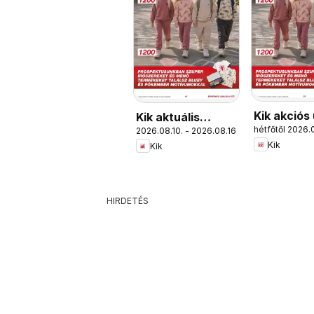
Kik akciós
Kik aktuális
hétfőtől 2026.
2026.08.10. - 2026.08.16.
akciós újság
Kik
Kik
HIRDETÉS