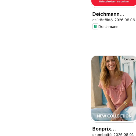
Deichmann
csütörtöktől 2026.08.06.
akciós újság
Deichmann
Bonprix
szombattól 2026.08.01.