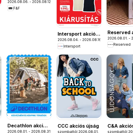
2026.08.06. - 2026.08.12.
F&F
Reserved 
Intersport akciós
2026.08.01. - 
újság
2026.08.04. - 2026.08.16.
újság
Reserved
Intersport
Decathlon akciós
CCC akciós újság
C&A akció
2026.08.01. - 2026.08.31.
szombattól 2026.08.01.
szombattól 20
újság