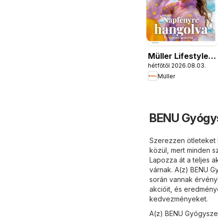
Müller Lifestyle
hétfőtől 2026.08.03.
magazin
Müller
BENU Gyógys
Szerezzen ötleteket 
közül, mert minden s
Lapozza át a teljes 
várnak. A(z) BENU Gy
során vannak érvény
akcióit, és eredménye
kedvezményeket.
A(z) BENU Gyógyszert