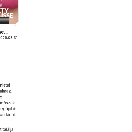
ne
2026.08.31.
 2026
i
latai
almaz.
re
 időszak
legújabb
on kínált
találja