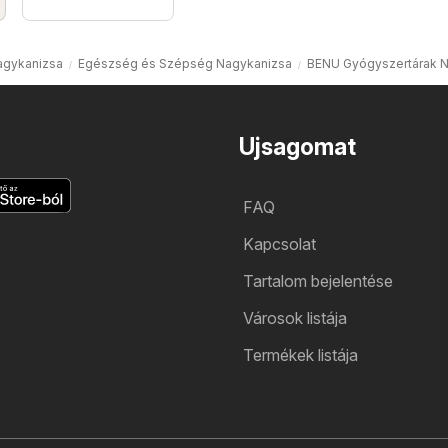
agykanizsa
Egészség és Szépség Nagykanizsa
BENU Gyógyszertárak 
Ujsagomat
FAQ
Kapcsolat
Tartalom bejelentése
Városok listája
Termékek listája