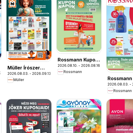
Rossmann Kupon
2026.08.10. - 2026.08.16.
Napok
Müller Írószer
Rossmann
2.
2026.08.03. - 2026.09.13.
ajánlatok
Rossmann 
Müller
2026.08.03. - 
újság
Rossmann