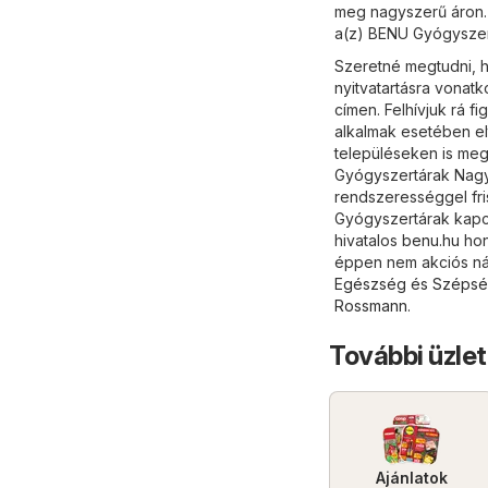
meg nagyszerű áron. 
a(z) BENU Gyógyszert
Szeretné megtudni, h
nyitvatartásra vonat
címen. Felhívjuk rá 
alkalmak esetében el
településeken is meg
Gyógyszertárak Nagyk
rendszerességgel fri
Gyógyszertárak kapcs
hivatalos
benu.hu
hon
éppen nem akciós nál
Egészség és Széps
Rossmann
.
További üzle
Ajánlatok