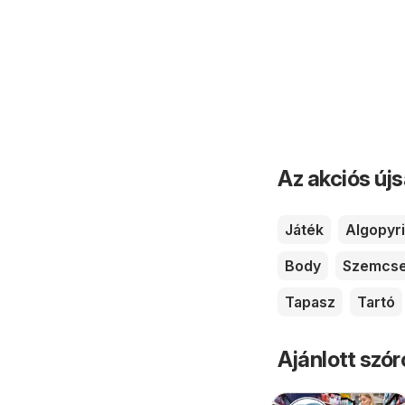
Az akciós új
Játék
Algopyr
Body
Szemcs
Tapasz
Tartó
Ajánlott szó