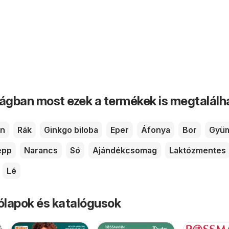
ságban most ezek a termékek is megtalálh
in
Rák
Ginkgo biloba
Eper
Áfonya
Bor
Gyüm
epp
Narancs
Só
Ajándékcsomag
Laktózmentes
Lé
rólapok és katalógusok