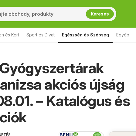
Keresés
on és Kert
Sport és Divat
Egészség és Szépség
Egyéb
Gyógyszertárak
nizsa akciós újság
8.01. – Katalógus és
ciók
DETÉS