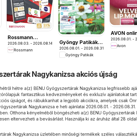
AVON onli
Rossmann
2026.08.01. - 
katalógus
Gyöngy Patikák
2026.08.03. - 2026.08.14.
Szórólap
Avon
augusztus
2026.08.01. - 2026.08.31.
akciós újság
Rossmann
Gyöngy Patikák
zertárak Nagykanizsa akciós újság
hétről hétre a(z) BENU Gyógyszertárak Nagykanizsa legfrissebb aján
zórólapjuk fantasztikus kedvezményeket és exkluzív ajánlatokat tart
akciós újságot, és rábukkanhat a legjobb akciókra, amelyek csak Ön
ógyszertárak Nagykanizsa e heti ajánlatai 2026.08.01. - 2026.08.31.
ben. Otthona kényelméből böngészheti a(z) BENU Gyógyszertárak 
sen eltervezheti a bevásárlást. Használja ki az áruház által 28 oldal
árak Nagykanizsa üzletében minőségi termékek széles választékát 