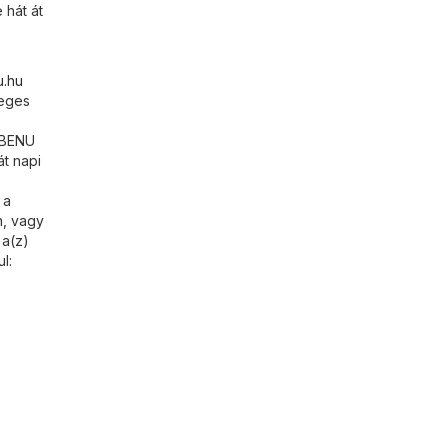
 hát át
u.hu
leges
b BENU
t napi
 a
n, vagy
 a(z)
l: