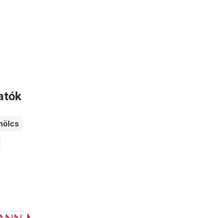
atók
ölcs