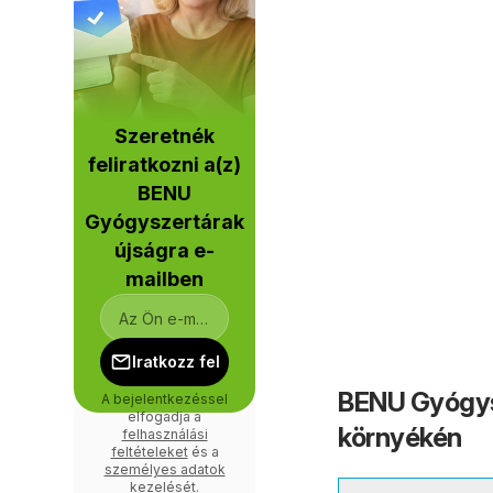
Szeretnék
feliratkozni a(z)
BENU
Gyógyszertárak
újságra e-
mailben
Iratkozz fel
BENU Gyógysz
A bejelentkezéssel
elfogadja a
környékén
felhasználási
feltételeket
és a
személyes adatok
kezelését
.