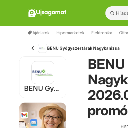
Ujsagomat
Ajánlatok
Hipermarketek
Elektronika
Otth
BENU Gyógyszertárak Nagykanizsa
BENU 
Nagyka
BENU Gyógyszertárak
2026.0
promó
HIR