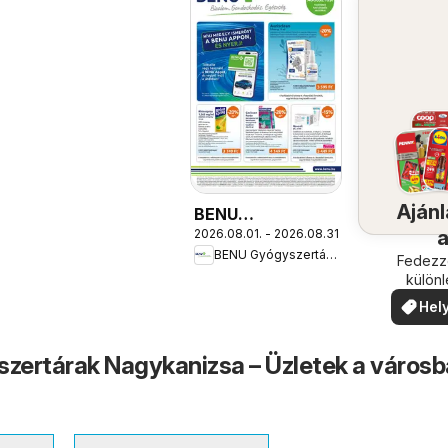
Ajánl
BENU
2026.08.01. - 2026.08.31.
Gyógyszertárak
BENU Gyógyszertárak
akciós újság
köze
Fedezze
külön
ajánla
Hely
ajá
ertárak Nagykanizsa – Üzletek a városb