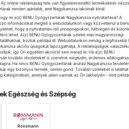
Az online reklámújság tele van figyelemreméltó termékekkel; nézze
árak minden ajánlatát, amit Nagykanizsa lakóinak kínál.
ogy mi a(z) BENU Gyógyszertárak Nagykanizsa nyitvatartása? A
kozó információkat megleli a weboldalunkon vagy közvetlenül a
ben
figyelmét, hogy a nyitvatartási idő ünnepnapokon, hétvégén és külön
térő lehet. A(z) BENU Gyógyszertárak üzletei más magyarországi
találhatóak, köztük például itt: Weboldalunkon mindig a legfrisseb
anizsa akciós újságokat lapozgathatja. A reklámújságok választéká
ssítjük, így Ön egyetlen akcióról sem marad le. Ha a(z) BENU
án további részleteket is szeretne megtudni, érdemes ellátogatnia
lapra. Ha nincs BENU Gyógyszertárak áruház Nagykanizsa területé
uk egy bizonyos termék, semmi gond. További üzleteket is találhat
ég
kategóriában, amelyek jelen vannak az Ön lakhelyén - mint példáu
tek Egészség és Szépség
Rossmann