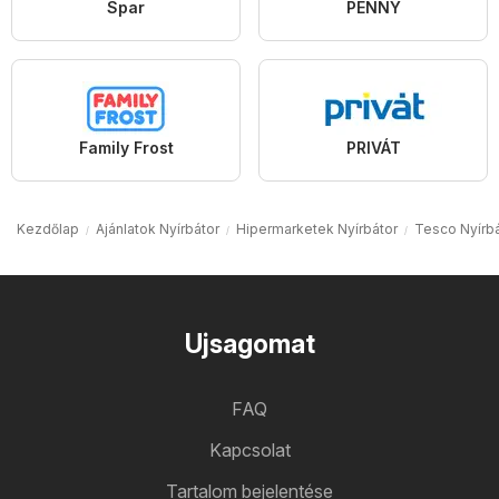
Spar
PENNY
Family Frost
PRIVÁT
Kezdőlap
Ajánlatok Nyírbátor
Hipermarketek Nyírbátor
Tesco Nyírbá
Ujsagomat
FAQ
Kapcsolat
Tartalom bejelentése