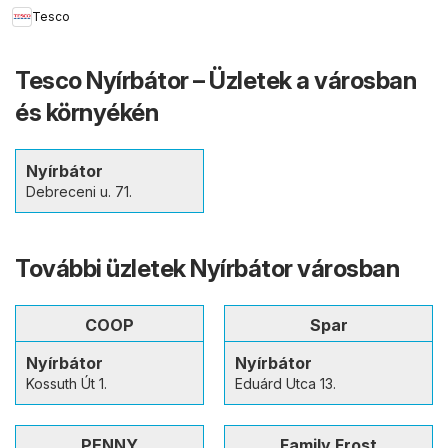
Tesco
Tesco Nyírbátor – Üzletek a városban
és környékén
Nyírbátor
Debreceni u. 71.
További üzletek Nyírbátor városban
COOP
Spar
Nyírbátor
Nyírbátor
Kossuth Út 1.
Eduárd Utca 13.
PENNY
Family Frost