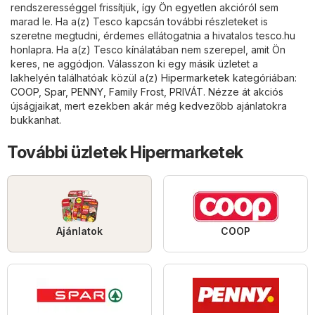
rendszerességgel frissítjük, így Ön egyetlen akcióról sem
marad le. Ha a(z) Tesco kapcsán további részleteket is
szeretne megtudni, érdemes ellátogatnia a hivatalos
tesco.hu
honlapra. Ha a(z) Tesco kínálatában nem szerepel, amit Ön
keres, ne aggódjon. Válasszon ki egy másik üzletet a
lakhelyén találhatóak közül a(z)
Hipermarketek
kategóriában:
COOP
,
Spar
,
PENNY
,
Family Frost
,
PRIVÁT
. Nézze át akciós
újságjaikat, mert ezekben akár még kedvezőbb ajánlatokra
bukkanhat.
További üzletek Hipermarketek
Ajánlatok
COOP