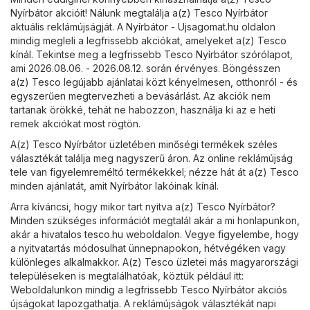
Nyírbátor akcióit! Nálunk megtalálja a(z) Tesco Nyírbátor
aktuális reklámújságját. A
Nyírbátor - Ujsagomat.hu
oldalon
mindig megleli a legfrissebb akciókat, amelyeket a(z) Tesco
kínál. Tekintse meg a legfrissebb Tesco Nyírbátor szórólapot,
ami 2026.08.06. - 2026.08.12. során érvényes. Böngésszen
a(z) Tesco legújabb ajánlatai közt kényelmesen, otthonról - és
egyszerűen megtervezheti a bevásárlást. Az akciók nem
tartanak örökké, tehát ne habozzon, használja ki az e heti
remek akciókat most rögtön.
A(z) Tesco Nyírbátor üzletében minőségi termékek széles
választékát találja meg nagyszerű áron. Az online reklámújság
tele van figyelemreméltó termékekkel; nézze hát át a(z) Tesco
minden ajánlatát, amit Nyírbátor lakóinak kínál.
Arra kíváncsi, hogy mikor tart nyitva a(z) Tesco Nyírbátor?
Minden szükséges információt megtalál akár a mi honlapunkon,
akár a hivatalos
tesco.hu
weboldalon. Vegye figyelembe, hogy
a nyitvatartás módosulhat ünnepnapokon, hétvégéken vagy
különleges alkalmakkor. A(z) Tesco üzletei más magyarországi
településeken is megtalálhatóak, köztük például itt:
Weboldalunkon mindig a legfrissebb Tesco Nyírbátor akciós
újságokat lapozgathatja. A reklámújságok választékát napi