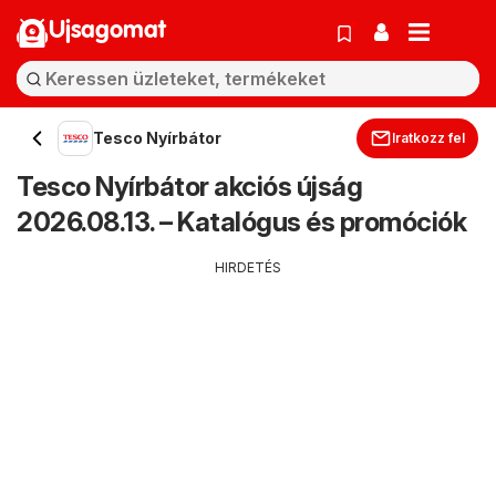
Ujsagomat
Tesco Nyírbátor
Iratkozz fel
Tesco Nyírbátor akciós újság
2026.08.13. – Katalógus és promóciók
HIRDETÉS