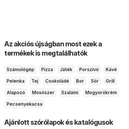
Az akciós újságban most ezek a
termékek is megtalálhatók
Számológép
Pizza
Játék
Porszívó
Kávé
Pelenka
Tej
Csokoládé
Bor
Sör
Grill
Alapozó
Mosószer
Szalámi
Mogyorókrém
Pecsenyekacsa
Ajánlott szórólapok és katalógusok