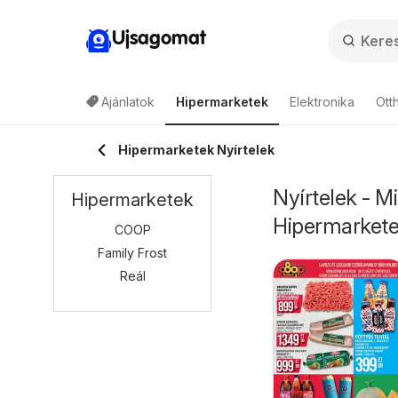
Ujsagomat
Ajánlatok
Hipermarketek
Elektronika
Ott
Hipermarketek Nyírtelek
Nyírtelek - M
Hipermarketek
Hipermarket
COOP
Family Frost
Reál