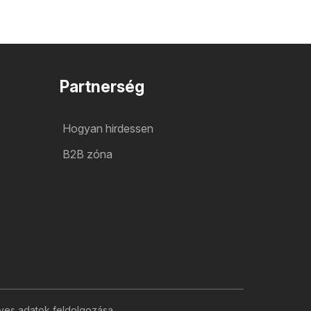
Partnerség
Hogyan hirdessen
B2B zóna
yes adatok feldolgozása