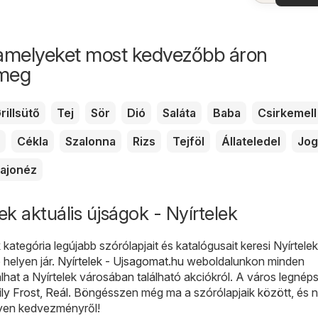
aján
amelyeket most kedvezőbb áron
 meg
rillsütő
Tej
Sör
Dió
Saláta
Baba
Csirkemell
Cékla
Szalonna
Rizs
Tejföl
Állateledel
Jog
ajonéz
k aktuális újságok - Nyírtelek
kategória legújabb szórólapjait és katalógusait keresi Nyírtelek
 helyen jár.
Nyírtelek - Ujsagomat.hu
weboldalunkon minden
lhat a Nyírtelek városában található akciókról. A város legné
ly Frost
,
Reál
. Böngésszen még ma a szórólapjaik között, és 
yen kedvezményről!