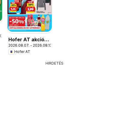
12.
Hofer AT akciós
2026.08.07. - 2026.08.13.
újság
Hofer AT
HIRDETÉS