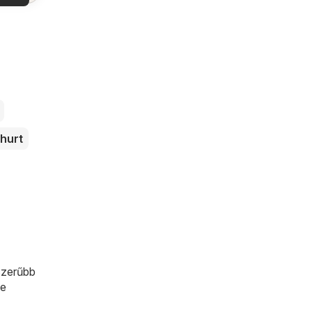
latok
hurt
pszerűbb
ne