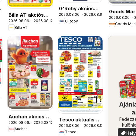
G'Roby akciós
Goods Mar
Billa AT akciós
12.
2026.08.06. - 2026.08.19.
újság
2026.08.06. - 
akciós újs
2026.08.06. - 2026.08.12.
G'Roby
újság
Goods Mar
Billa AT
1.
Ajánl
a
Auchan akciós
Tesco aktuális
közel
Fedezze
2026.08.06. - 2026.08.12.
újság
különl
2026.08.06. - 2026.08.12.
akciós újság
Auchan
ajánla
Tesco
Hely