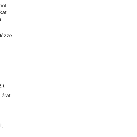
hol
kat
n
 Nézze
.)
.
 árat
i
,