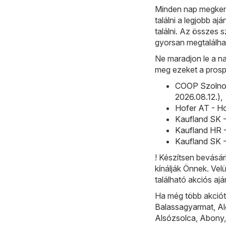
Minden nap megkere
találni a legjobb a
találni. Az összes 
gyorsan megtalálha
Ne maradjon le a na
meg ezeket a prosp
COOP Szolnok
2026.08.12.)
,
Hofer AT - Ho
Kaufland SK -
Kaufland HR -
Kaufland SK -
! Készítsen bevásár
kínálják Önnek. Vel
található akciós ajá
Ha még több akciót 
Balassagyarmat
,
A
Alsózsolca
,
Abony