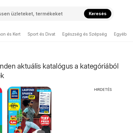
Keresés
hon és Kert
Sport és Divat
Egészség és Szépség
Egyéb
inden aktuális katalógus a kategóriából
ek
HIRDETÉS