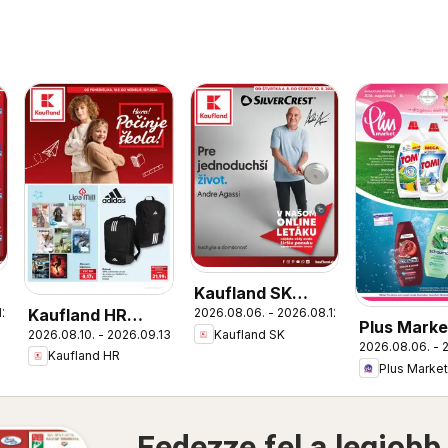
Kaufland SK
Kaufland HR
12.
2026.08.06. - 2026.08.12.
Nonfood akciós
Plus Marke
2026.08.10. - 2026.09.13.
Kaufland SK
akciós újság
újság
2026.08.06. - 
akciós újs
Kaufland HR
Plus Market
Fedezze fel a legjobb