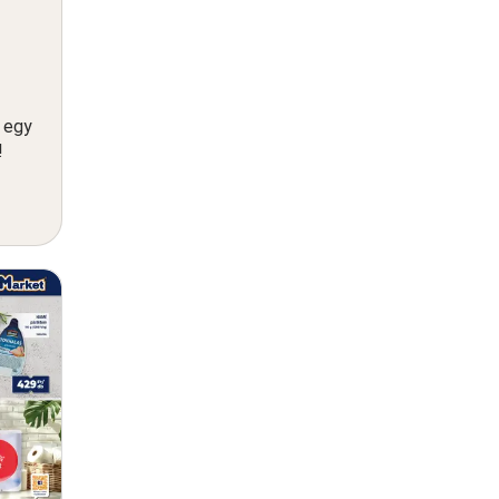
n egy
!