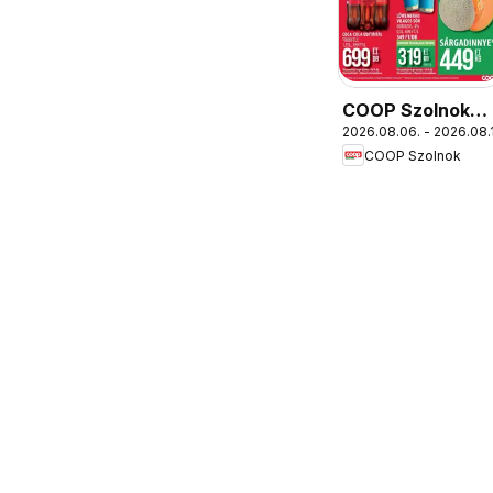
COOP Szolnok
2026.08.06. - 2026.08.
akciós újság
COOP Szolnok
Debrecen