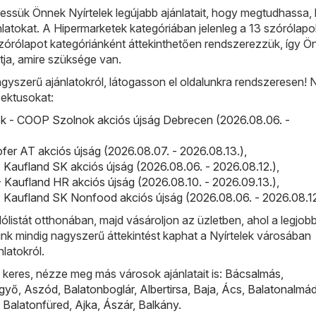
ssük Önnek Nyírtelek legújabb ajánlatait, hogy megtudhassa, 
jánlatokat. A Hipermarketek kategóriában jelenleg a 13 szórólapo
szórólapot kategóriánként áttekinthetően rendszerezzük, így Ö
tja, amire szüksége van.
gyszerű ajánlatokról, látogasson el oldalunkra rendszeresen!
ektusokat:
 - COOP Szolnok akciós újság Debrecen (2026.08.06. -
fer AT akciós újság (2026.08.07. - 2026.08.13.)
,
 Kaufland SK akciós újság (2026.08.06. - 2026.08.12.)
,
 Kaufland HR akciós újság (2026.08.10. - 2026.09.13.)
,
 Kaufland SK Nonfood akciós újság (2026.08.06. - 2026.08.12
lólistát otthonában, majd vásároljon az üzletben, ahol a legjobb
ünk mindig nagyszerű áttekintést kaphat a Nyírtelek városában
nlatokról.
keres, nézze meg más városok ajánlatait is:
Bácsalmás
,
lgyő
,
Aszód
,
Balatonboglár
,
Albertirsa
,
Baja
,
Ács
,
Balatonalmád
,
Balatonfüred
,
Ajka
,
Ászár
,
Balkány
.