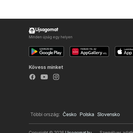
Ujsagomat
Minden újság egy helyen
Kövess minket
Többi ország:
Česko
Polska
Slovensko
Copyright © 2026
Ujsogomat.hu
.
Személyes adatke