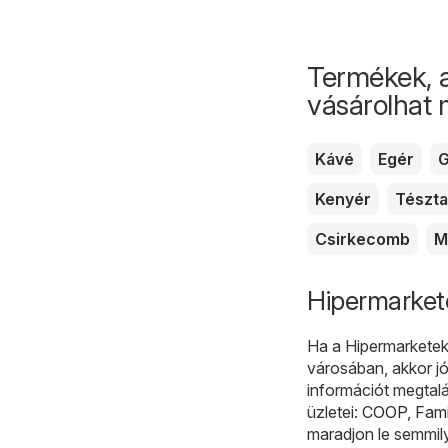
Termékek, 
vásárolhat
Kávé
Egér
G
Kenyér
Tészta
Csirkecomb
M
Hipermarkete
Ha a Hipermarketek 
városában, akkor jó
információt megtalá
üzletei:
COOP
,
Fami
maradjon le semmil