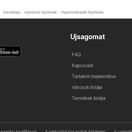
Kezdőlap
Ajánlatok Nyírtelek
Hipermarketek Nyírtelek
Ujsagomat
FAQ
Kapcsolat
Tartalom bejelentése
Városok listája
Termékek listája
zelési beállítások
A weboldal használati feltételei
A személ