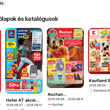
dé
rólapok és katalógusok
Kaufland 
2026.08.06. - 
akciós újs
Kaufland S
Auchan
2026.08.06. - 2026.08.19.
Hofer AT akciós
Iskolakezdés
Auchan
.
2026.08.07. - 2026.08.13.
újság
ajánlatok