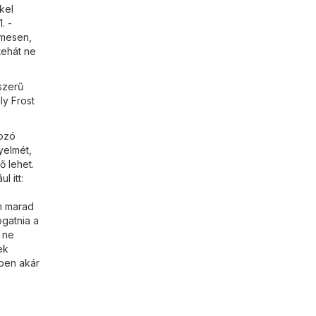
kel
. -
lmesen,
tehát ne
szerű
ly Frost
kozó
yelmét,
ő lehet.
l itt:
em marad
ogatnia a
 ne
ek
kben akár