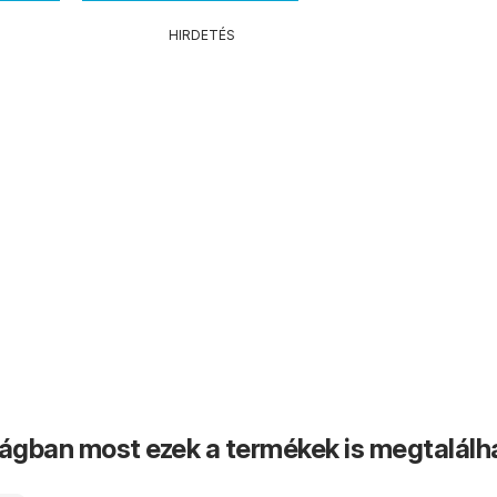
HIRDETÉS
ságban most ezek a termékek is megtalálh