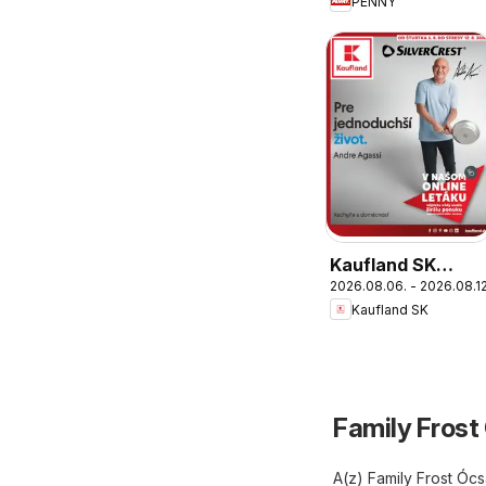
PENNY
Kaufland SK
2026.08.06. - 2026.08.12
Nonfood akciós
Kaufland SK
újság
Family Frost
A(z) Family Frost Ócs