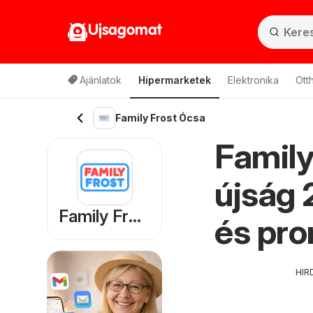
Ujsagomat
Ajánlatok
Hipermarketek
Elektronika
Ott
Family Frost Ócsa
Family
újság 
Family Frost
és pr
HIR