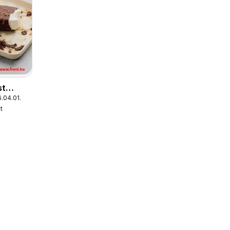
st
.04.01.
t