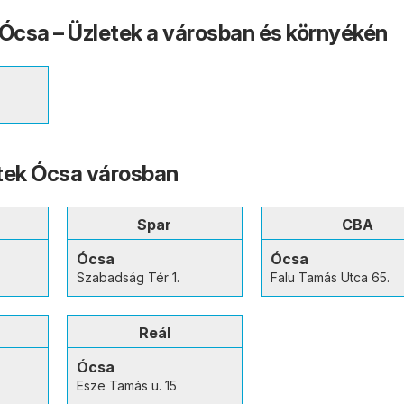
 Ócsa – Üzletek a városban és környékén
tek Ócsa városban
Spar
CBA
Ócsa
Ócsa
Szabadság Tér 1.
Falu Tamás Utca 65.
Reál
Ócsa
Esze Tamás u. 15