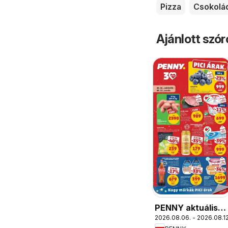
Pizza
Csokolá
Ajánlott szó
PENNY aktuális
2026.08.06. - 2026.08.12
akciós újság