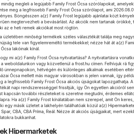
 mindig megleli a legújabb Family Frost Ócsa szórólapokat, amelyek
ntse meg a legfrissebb Family Frost Ócsa szórólapot, ami 2026.08.01
vényes. Böngésszen a(z) Family Frost legújabb ajánlatai közt kénye
erűen megtervezheti a bevásárlást. Az akciók nem tartanak örökké, 
ki az e heti remek akciókat most rögtön.
sa üzletében minőségi termékek széles választékát találja meg nagy
mújság tele van figyelemreméltó termékekkel; nézze hát át a(z) Fami
 Ócsa lakóinak kínál.
gy mi a(z) Family Frost Ócsa nyitvatartása? A nyitvatartásra vonat
i a weboldalunkon vagy közvetlenül a
frost.hu
címen. Felhívjuk rá fig
 idő ünnepnapokon, hétvégén és különleges alkalmak esetében eltér
házai Ócsa mellett más magyar városokban is jelen vannak, így példáu
 a legfrissebb Family Frost Ócsa akciós újságokat lapozgathatja. A
tékát napi rendszerességgel frissítjük, így Ön egyetlen akcióról s
ost kapcsán további részleteket is szeretne megtudni, érdemes ellát
apra. Ha a(z) Family Frost kínálatában nem szerepel, amit Ön keres,
i egy másik üzletet a lakhelyén találhatóak közül a(z)
Hipermarket
,
Spar
,
CBA
,
CBA Príma
,
Reál
. Nézze át akciós újságjaikat, mert eze
atokra bukkanhat.
tek Hipermarketek