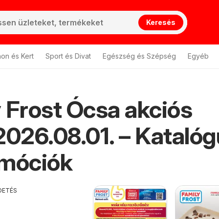
Keresés
hon és Kert
Sport és Divat
Egészség és Szépség
Egyéb
 Frost Ócsa akciós
2026.08.01. – Kataló
omóciók
DETÉS