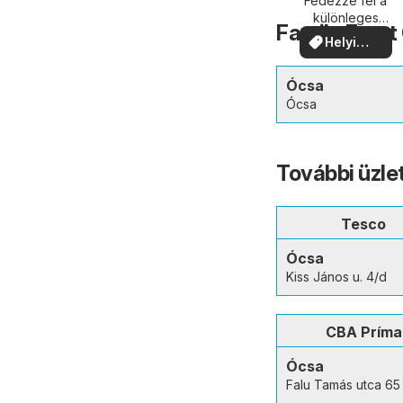
közelében
Fedezze fel a
különleges
Family Frost
ajánlatokat
Helyi
ajánlatok
Ócsa
Ócsa
További üzle
Tesco
Ócsa
Kiss János u. 4/d
CBA Príma
Ócsa
Falu Tamás utca 65