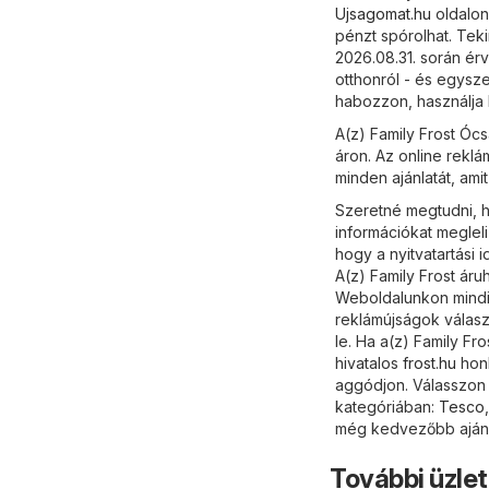
Ujsagomat.hu
oldalon
pénzt spórolhat. Teki
2026.08.31. során ér
otthonról - és egysz
habozzon, használja 
A(z) Family Frost Óc
áron. Az online reklá
minden ajánlatát, amit
Szeretné megtudni, ho
információkat meglel
hogy a nyitvatartási
A(z) Family Frost áru
Weboldalunkon mindig
reklámújságok válasz
le. Ha a(z) Family Fr
hivatalos
frost.hu
honl
aggódjon. Válasszon k
kategóriában:
Tesco
még kedvezőbb ajánl
További üzle