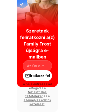
Szeretnék
feliratkozni a(z)
Family Frost
újságra e-
mailben
Iratkozz fel
A bejelentkezéssel
elfogadja a
felhasználási
feltételeket
és a
személyes adatok
kezelését
.