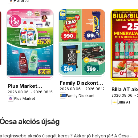
Hofer AT
.
Family Diszkont
Plus Market
Billa AT ak
2026.08.06. - 2026.08.12.
akciós újság
2026.08.06. - 2026.08.15.
akciós újság
2026.08.06. - 
Family Diszkont
újság
Plus Market
Billa AT
 Ócsa akciós újság
a legfrissebb akciós újságát keresi? Akkor jó helyen jár! A
Ócsa -