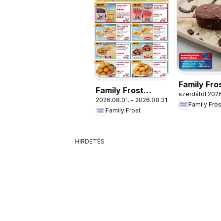
Family Fro
Family Frost
szerdától 2026
Katalógus
2026.08.01. - 2026.08.31.
akciós újság
Family Fros
Family Frost
HIRDETÉS