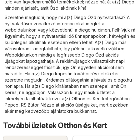
tele van figyelemreméltó termékekkel; nézze hát át a(z) Diego
minden ajánlatát, amit Ózd lakóinak kínál.
Szeretné megtudni, hogy mi a(z) Diego Ózd nyitvatartása? A
nyitvatartásra vonatkozó információkat megleli a
weboldalunkon vagy közvetlenül a
diego.hu
címen. Felhívjuk rá
figyelmét, hogy a nyitvatartási idő ünnepnapokon, hétvégén és
különleges alkalmak esetében eltérő lehet. A(z) Diego más
városokban is megtalálható, így például a következőkben:
Weboldalunkon mindig a legfrissebb Diego Ózd akciós
újságokat lapozgathatja. A reklámújságok választékát napi
rendszerességgel frissítjük, így Ön egyetlen akcióról sem
marad le. Ha a(z) Diego kapcsán további részleteket is
szeretne megtudni, érdemes ellátogatnia a hivatalos
diego.hu
honlapra. Ha a(z) Diego kínálatában nem szerepel, amit Ön
keres, ne aggódjon. Válasszon ki egy másik üzletet a
lakhelyén találhatóak közül a(z)
Otthon és Kert
kategóriában:
Pepco
,
RS Bútor
. Nézze át akciós újságjaikat, mert ezekben
akár még kedvezőbb ajánlatokra bukkanhat.
További üzletek Otthon és Kert