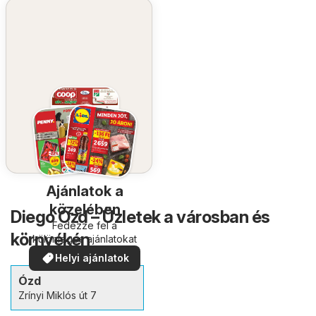
Ajánlatok a
közelében
Diego Ózd – Üzletek a városban és
Fedezze fel a
környékén
különleges ajánlatokat
Helyi ajánlatok
Ózd
Zrínyi Miklós út 7