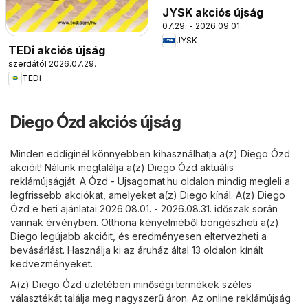
JYSK akciós újság
07.29. - 2026.09.01.
JYSK
TEDi akciós újság
szerdától 2026.07.29.
TEDi
Diego Ózd akciós újság
Minden eddiginél könnyebben kihasználhatja a(z) Diego Ózd
akcióit! Nálunk megtalálja a(z) Diego Ózd aktuális
reklámújságját. A
Ózd - Ujsagomat.hu
oldalon mindig megleli a
legfrissebb akciókat, amelyeket a(z) Diego kínál. A(z) Diego
Ózd e heti ajánlatai 2026.08.01. - 2026.08.31. időszak során
vannak érvényben. Otthona kényelméből böngészheti a(z)
Diego legújabb akcióit, és eredményesen eltervezheti a
bevásárlást. Használja ki az áruház által 13 oldalon kínált
kedvezményeket.
A(z) Diego Ózd üzletében minőségi termékek széles
választékát találja meg nagyszerű áron. Az online reklámújság