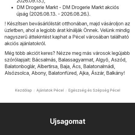
2026.09.13.)
,
DM Drogerie Markt - DM Drogerie Markt akciós
újság (2026.08.13. - 2026.08.26.)
.
! Készítsen bevásárlólistát otthonában, majd vásároljon az
üzletben, ahol a legjobb árat kínálják Önnek. Velünk mindig
nagyszerű áttekintést kaphat a Pécel városában található
akciós ajánlatokról.
Még több akciót keres? Nézze meg más városok legújabb
szórólapjait:
Bácsalmás
,
Balassagyarmat
,
Algyő
,
Aszód
,
Balatonboglár
,
Albertirsa
,
Baja
,
Ács
,
Balatonalmádi
,
Alsózsolca
,
Abony
,
Balatonfüred
,
Ajka
,
Ászár
,
Balkány
!
Kezdőlap
Ajánlatok Pécel
Egészség és Szépség Pécel
Ujsagomat