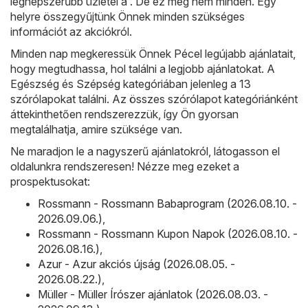
legnépszerűbb üzletei a . De ez még nem minden. Egy
helyre összegyűjtünk Önnek minden szükséges
információt az akciókról.
Minden nap megkeressük Önnek Pécel legújabb ajánlatait,
hogy megtudhassa, hol találni a legjobb ajánlatokat. A
Egészség és Szépség kategóriában jelenleg a 13
szórólapokat találni. Az összes szórólapot kategóriánként
áttekinthetően rendszerezzük, így Ön gyorsan
megtalálhatja, amire szüksége van.
Ne maradjon le a nagyszerű ajánlatokról, látogasson el
oldalunkra rendszeresen! Nézze meg ezeket a
prospektusokat:
Rossmann - Rossmann Babaprogram (2026.08.10. -
2026.09.06.)
,
Rossmann - Rossmann Kupon Napok (2026.08.10. -
2026.08.16.)
,
Azur - Azur akciós újság (2026.08.05. -
2026.08.22.)
,
Müller - Müller Írószer ajánlatok (2026.08.03. -