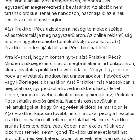
legújabb ajánlatai közt kényelmesen, otthonról - és
egyszerűen megtervezheti a bevásárlást. Az akciók nem
tartanak örökké, tehát ne habozzon, használja ki az e heti
remek akciókat most rögtön.
A(z) Praktiker Pécs üzletében minőségi termékek széles
választékát találja meg nagyszerű áron. Az online reklámújság
tele van figyelemreméltó termékekkel; nézze hát át a(z)
Praktiker minden ajánlatát, amit Pécs lakóinak kínál.
Arra kíváncsi, hogy mikor tart nyitva a(z) Praktiker Pécs?
Minden szükséges információt megtalál akár a mi honlapunkon,
akár a hivatalos
praktiker.hu
weboldalon. Vegye figyelembe,
hogy a nyitvatartás módosulhat ünnepnapokon, hétvégéken
vagy különleges alkalmakkor. A(z) Praktiker más városokban is
megtalálható, így például a következőkben: Biztos lehet
benne, hogy a mi weboldalunkon mindig megleli a(z) Praktiker
Pécs aktuális akciós újságját. Naponta összegyűjtjük a
reklámújságokat, hogy Ön egyetlen akcióról se maradjon le.
A(z) Praktiker kapcsán további információkat pedig a hivatalos
praktiker.hu
weboldalt felkeresve találhat. Ha nincs Praktiker
áruház Pécs területén, vagy éppen nem akciós náluk egy
bizonyos termék, semmi gond. További üzleteket is találhat
a(z)
Otthon és Kert
kategóriában, amelyek jelen vannak az Ön