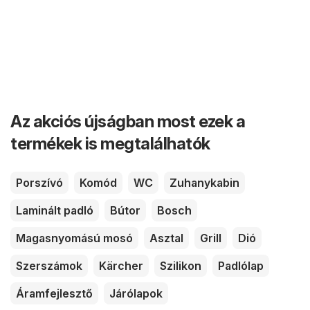
Az akciós újságban most ezek a
termékek is megtalálhatók
Porszívó
Komód
WC
Zuhanykabin
Laminált padló
Bútor
Bosch
Magasnyomású mosó
Asztal
Grill
Dió
Szerszámok
Kärcher
Szilikon
Padlólap
Áramfejlesztő
Járólapok