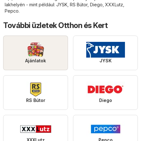
lakhelyén - mint például:
JYSK
,
RS Bútor
,
Diego
,
XXXLutz
,
Pepco
.
További üzletek Otthon és Kert
Ajánlatok
JYSK
RS Bútor
Diego
XXXLutz
Pepco