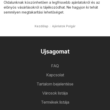
Oldalunknak köszönhetően a legfrissebb ajánlatokról és az
előnyös vásárlásokról is tájékozódhat. Ne hagyjon ki tehát
semmilyen megtakarítási lehetőséget.
Kezdőlap
Ajánlatok Polgár
Ujsagomat
FAQ
Kapcsolat
Tartalom bejelentése
Városok listája
Termékek listája