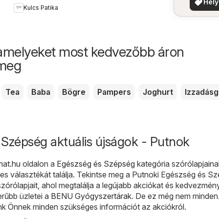
Hely
Kulcs Patika
aján
amelyeket most kedvezőbb áron
 meg
Tea
Baba
Bögre
Pampers
Joghurt
Izzadásg
Szépség aktuális újságok - Putnok
mat.hu
oldalon a
Egészség és Szépség
kategória szórólapjaina
es választékát találja. Tekintse meg a Putnoki Egészség és S
szórólapjait, ahol megtalálja a legújabb akciókat és kedvezmén
erűbb üzletei a
BENU Gyógyszertárak
. De ez még nem minden
nk Önnek minden szükséges információt az akciókról.