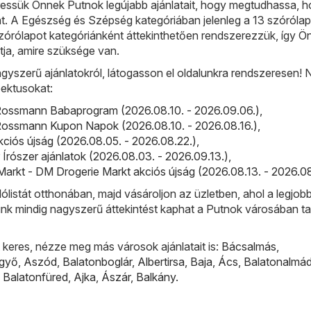
ssük Önnek Putnok legújabb ajánlatait, hogy megtudhassa, hol
at. A Egészség és Szépség kategóriában jelenleg a 13 szóróla
szórólapot kategóriánként áttekinthetően rendszerezzük, így Ö
tja, amire szüksége van.
gyszerű ajánlatokról, látogasson el oldalunkra rendszeresen!
ektusokat:
ossmann Babaprogram (2026.08.10. - 2026.09.06.)
,
ossmann Kupon Napok (2026.08.10. - 2026.08.16.)
,
kciós újság (2026.08.05. - 2026.08.22.)
,
r Írószer ajánlatok (2026.08.03. - 2026.09.13.)
,
arkt - DM Drogerie Markt akciós újság (2026.08.13. - 2026.08
lólistát otthonában, majd vásároljon az üzletben, ahol a legjobb
ünk mindig nagyszerű áttekintést kaphat a Putnok városában ta
keres, nézze meg más városok ajánlatait is:
Bácsalmás
,
lgyő
,
Aszód
,
Balatonboglár
,
Albertirsa
,
Baja
,
Ács
,
Balatonalmád
,
Balatonfüred
,
Ajka
,
Ászár
,
Balkány
.