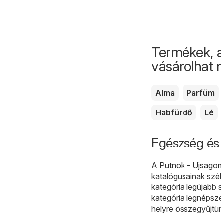
Termékek, 
vásárolhat
Alma
Parfüm
Habfürdő
Lé
Egészség és 
A
Putnok - Ujsago
katalógusainak szél
kategória legújabb 
kategória legnépsz
helyre összegyűjtü