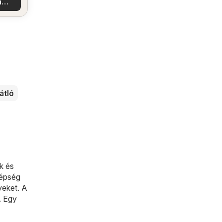
i
latok
átló
k és
zépség
yeket. A
. Egy