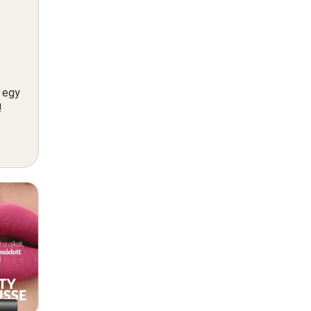
n egy
!