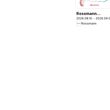
Rossmann
2026.08.10. - 2026.09.
Babaprogram
Rossmann