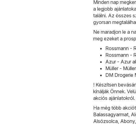
Minden nap megkere
a legjobb ajánlatok
találni. Az összes 
gyorsan megtalálha
Ne maradjon le a na
meg ezeket a prosp
Rossmann - R
Rossmann - R
Azur - Azur a
Müller - Mülle
DM Drogerie M
! Készítsen bevásár
kínálják Önnek. Vel
akciós ajánlatokról.
Ha még több akciót 
Balassagyarmat
,
A
Alsózsolca
,
Abony