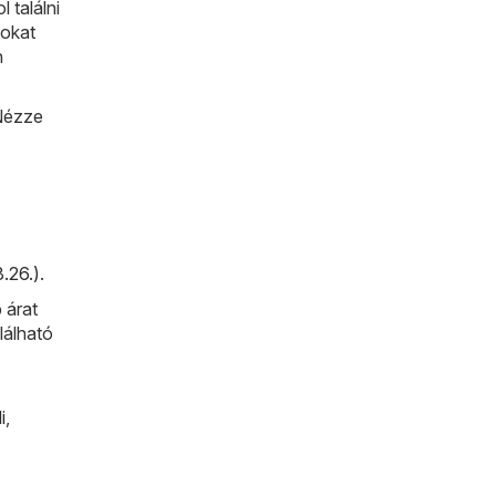
 találni
pokat
n
 Nézze
.26.)
.
 árat
lálható
i
,