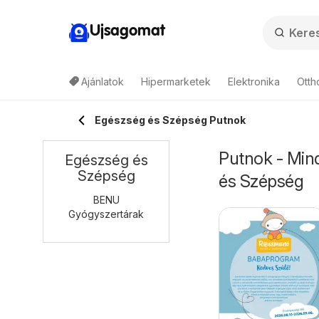
Ujsagomat
Ajánlatok
Hipermarketek
Elektronika
Otth
Egészség és Szépség Putnok
Putnok - Mind
Egészség és
Szépség
és Szépség
BENU
Gyógyszertárak