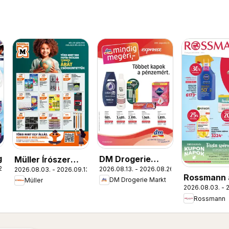
g
DM Drogerie
Müller Írószer
22.
2026.08.13. - 2026.08.26.
2026.08.03. - 2026.09.13.
Markt akciós
ajánlatok
Rossmann 
DM Drogerie Markt
Müller
újság
2026.08.03. - 
újság
Rossmann