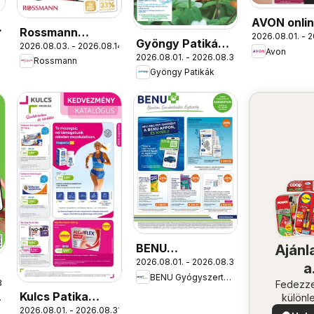
AVON onli
Rossmann
2026.08.01. - 2
katalógus
Gyöngy Patikák
2026.08.03. - 2026.08.14.
Szórólap
Avon
augusztusi
2026.08.01. - 2026.08.31.
akciós újság
Rossmann
Gyöngy Patikák
BENU
Ajánl
2026.08.01. - 2026.08.31.
Gyógyszertárak
a
BENU Gyógyszertárak
akciós újság
1.
közel
Fedezze
Kulcs Patika
különl
árak
ajánla
2026.08.01. - 2026.08.31.
akciós újság