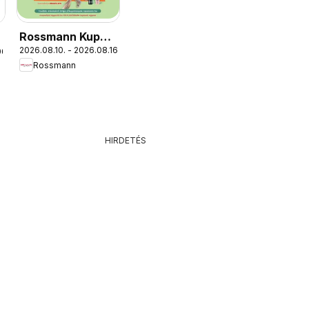
Rossmann Kupon
2026.08.10. - 2026.08.16.
06.
Napok
Rossmann
HIRDETÉS