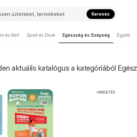
Keresés
on és Kert
Sport és Divat
Egészség és Szépség
Egyéb
en aktuális katalógus a kategóriából Egés
HIRDETÉS