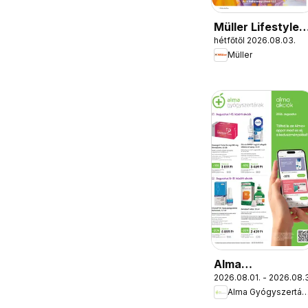
Müller Lifestyle
hétfőtől 2026.08.03.
magazin
Müller
Alma
2026.08.01. - 2026.08.3
Gyógyszertárak
Alma Gyógyszert
akciós újság