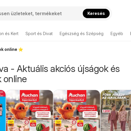
Keresés
on és Kert
Sport és Divat
Egészség és Szépség
Egyéb
k online ⭐️
va - Aktuális akciós újságok és
 online