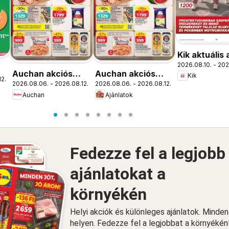
Kik aktuális 
2026.08.10. - 202
újság
Auchan akciós
Auchan akciós
Kik
12.
2026.08.06. - 2026.08.12.
2026.08.06. - 2026.08.12.
újság Szolnok
újság Szolnok
Auchan
Ajánlatok
Fedezze fel a legjobb
ajánlatokat a
környékén
Helyi akciók és különleges ajánlatok. Minde
helyen. Fedezze fel a legjobbat a környékén