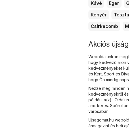
Kávé
Egér
G
Kenyér
Tészta
Csirkecomb
M
Akciós újság
Weboldalunkon megtal
hogy kedvező áron vá
kedvezményeket külö
és Kert
,
Sport és Diva
hogy Ön mindig naprak
Nézze meg minden nap
kedvezményekről és ak
például a(z) . Oldalu
amit keres. Spóroljo
városában.
Ujsagomat.hu webolda
ármagazint és heti aj