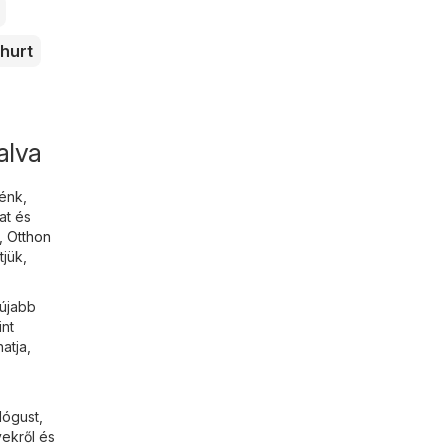
hurt
alva
énk,
at és
,
Otthon
tjük,
gújabb
int
atja,
lógust,
yekről és