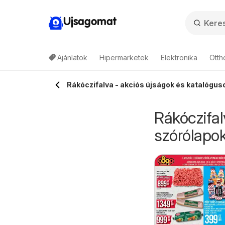
Ujsagomat
Ajánlatok
Hipermarketek
Elektronika
Otth
Rákóczifalva - akciós újságok és katalóguso
Rákóczifal
szórólapok
uchan Pékség