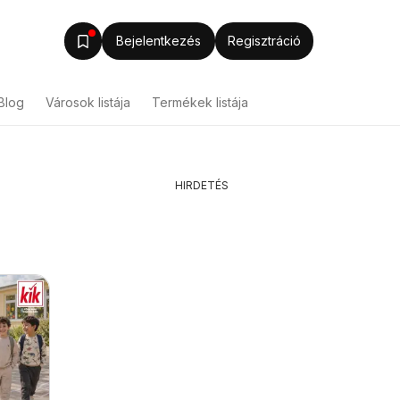
Bejelentkezés
Regisztráció
Blog
Városok listája
Termékek listája
HIRDETÉS
PENNY aktuális
Auchan