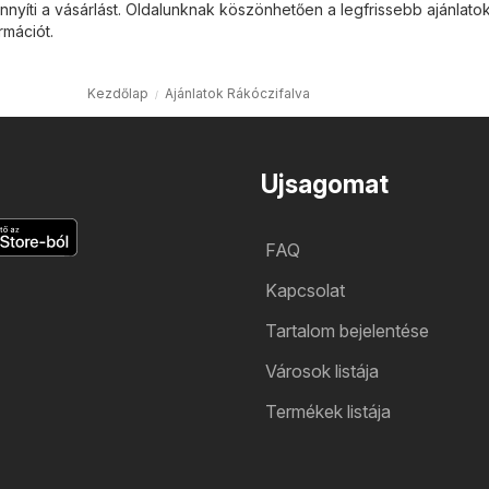
nyíti a vásárlást. Oldalunknak köszönhetően a legfrissebb ajánlatok
rmációt.
Kezdőlap
Ajánlatok Rákóczifalva
Ujsagomat
FAQ
Kapcsolat
Tartalom bejelentése
Városok listája
Termékek listája