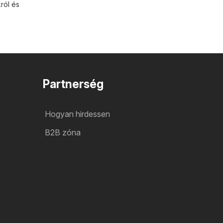
ról és
Partnerség
Hogyan hirdessen
B2B zóna