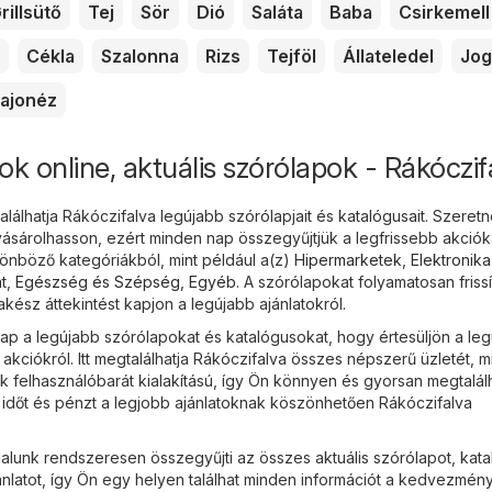
rillsütő
Tej
Sör
Dió
Saláta
Baba
Csirkemell
Cékla
Szalonna
Rizs
Tejföl
Állateledel
Jog
ajonéz
ok online, aktuális szórólapok - Rákóczif
álhatja Rákóczifalva legújabb szórólapjait és katalógusait. Szeretn
sárolhasson, ezért minden nap összegyűjtjük a legfrissebb akciók
nböző kategóriákból, mint például a(z)
Hipermarketek
,
Elektronika
t
,
Egészség és Szépség
,
Egyéb
. A szórólapokat folyamatosan frissí
ész áttekintést kapjon a legújabb ajánlatokról.
 a legújabb szórólapokat és katalógusokat, hogy értesüljön a le
ciókról. Itt megtalálhatja Rákóczifalva összes népszerű üzletét, m
nk felhasználóbarát kialakítású, így Ön könnyen és gyorsan megtalálh
n időt és pénzt a legjobb ajánlatoknak köszönhetően Rákóczifalva
lunk rendszeresen összegyűjti az összes aktuális szórólapot, kata
ánlatot, így Ön egy helyen találhat minden információt a kedvezmén