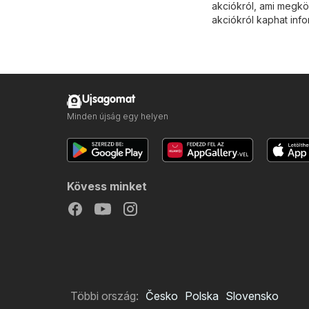
akciókról, ami megkön
akciókról kaphat info
Ujsagomat
Minden újság egy helyen
Kövess minket
Többi ország:
Česko
Polska
Slovensko