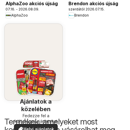
AlphaZoo akciós újság
Brendon akciós újság
07.16. - 2026.08.09.
szerdától 2026.07.15.
AlphaZoo
Brendon
Ajánlatok a
közelében
Fedezze fel a
Termékek, amelyeket most
különleges ajánlatokat
kedvezőbb áron vásárolhat meg
Helyi ajánlatok