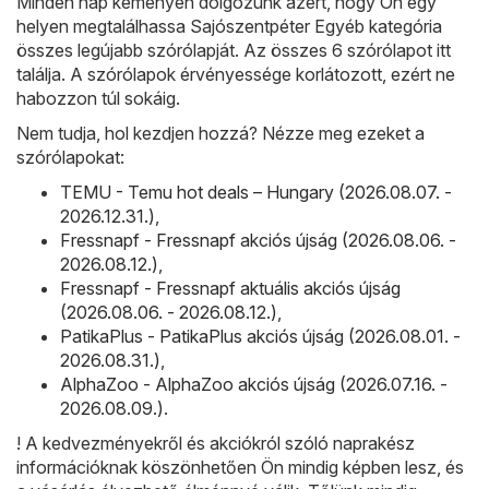
Minden nap keményen dolgozunk azért, hogy Ön egy
helyen megtalálhassa Sajószentpéter Egyéb kategória
összes legújabb szórólapját. Az összes 6 szórólapot itt
találja. A szórólapok érvényessége korlátozott, ezért ne
habozzon túl sokáig.
Nem tudja, hol kezdjen hozzá? Nézze meg ezeket a
szórólapokat:
TEMU - Temu hot deals – Hungary (2026.08.07. -
2026.12.31.)
,
Fressnapf - Fressnapf akciós újság (2026.08.06. -
2026.08.12.)
,
Fressnapf - Fressnapf aktuális akciós újság
(2026.08.06. - 2026.08.12.)
,
PatikaPlus - PatikaPlus akciós újság (2026.08.01. -
2026.08.31.)
,
AlphaZoo - AlphaZoo akciós újság (2026.07.16. -
2026.08.09.)
.
! A kedvezményekről és akciókról szóló naprakész
információknak köszönhetően Ön mindig képben lesz, és