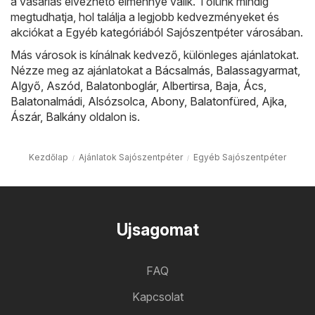
a vásárlás élvezhető élménnyé válik. Tőlünk mindig
megtudhatja, hol találja a legjobb kedvezményeket és
akciókat a Egyéb kategóriából Sajószentpéter városában.
Más városok is kínálnak kedvező, különleges ajánlatokat.
Nézze meg az ajánlatokat a
Bácsalmás
,
Balassagyarmat
,
Algyő
,
Aszód
,
Balatonboglár
,
Albertirsa
,
Baja
,
Ács
,
Balatonalmádi
,
Alsózsolca
,
Abony
,
Balatonfüred
,
Ajka
,
Ászár
,
Balkány
oldalon is.
Kezdőlap
Ajánlatok Sajószentpéter
Egyéb Sajószentpéter
Ujsagomat
FAQ
Kapcsolat