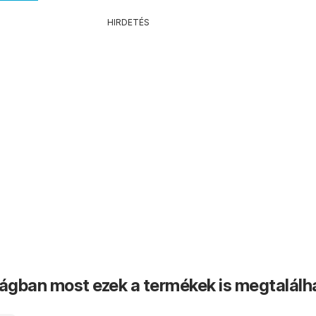
HIRDETÉS
ságban most ezek a termékek is megtalálh