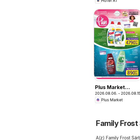
Hofer AT
Plus Market
2026.08.06. - 2026.08.15
akciós újság
Plus Market
Family Frost
A(z) Family Frost Sár