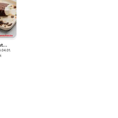
st
.04.01.
t