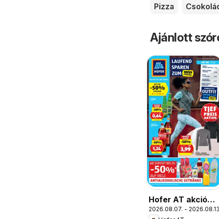
Pizza
Csokolá
Ajánlott szó
Hofer AT akciós
2026.08.07. - 2026.08.13
újság