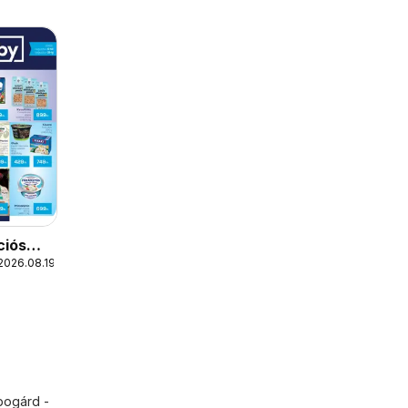
ciós
2026.08.19.
bogárd -