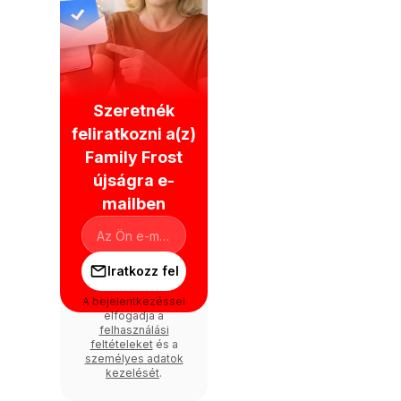
Szeretnék
feliratkozni a(z)
Family Frost
újságra e-
mailben
Iratkozz fel
A bejelentkezéssel
elfogadja a
felhasználási
feltételeket
és a
személyes adatok
kezelését
.