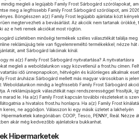
 mindig megleli a legújabb Family Frost Sárbogárd szórólapokat, a
ntse meg a legfrissebb Family Frost Sárbogárd szórólapot, ami 2026
vényes. Böngésszen a(z) Family Frost legújabb ajánlatai közt kénye
erűen megtervezheti a bevásárlást. Az akciók nem tartanak örökké, 
ki az e heti remek akciókat most rögtön.
rbogárd üzletében minőségi termékek széles választékát találja meg
nline reklámújság tele van figyelemreméltó termékekkel; nézze hát 
jánlatát, amit Sárbogárd lakóinak kínál.
gy mi a(z) Family Frost Sárbogárd nyitvatartása? A nyitvatartásra
ókat megleli a weboldalunkon vagy közvetlenül a
frost.hu
címen. Felh
itvatartási idő ünnepnapokon, hétvégén és különleges alkalmak es
mily Frost áruházai Sárbogárd mellett más magyar városokban is jele
tt: Weboldalunkon mindig a legfrissebb Family Frost Sárbogárd akci
ja. A reklámújságok választékát napi rendszerességgel frissítjük, í
 marad le. Ha a(z) Family Frost kapcsán további részleteket is sze
látogatnia a hivatalos
frost.hu
honlapra. Ha a(z) Family Frost kínálat
n keres, ne aggódjon. Válasszon ki egy másik üzletet a lakhelyén
)
Hipermarketek
kategóriában:
COOP
,
Tesco
,
PENNY
,
Reál
. Nézze á
ekben akár még kedvezőbb ajánlatokra bukkanhat.
tek Hipermarketek