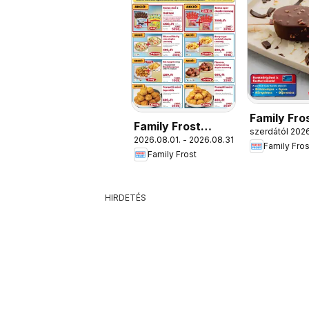
Family Fro
Family Frost
szerdától 2026
Katalógus
2026.08.01. - 2026.08.31.
akciós újság
Family Fros
Family Frost
HIRDETÉS