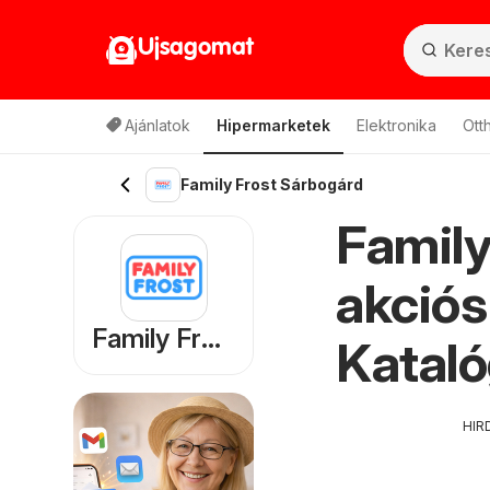
Ujsagomat
Ajánlatok
Hipermarketek
Elektronika
Ott
Family Frost Sárbogárd
Family
akciós
Family Frost
Kataló
HIR