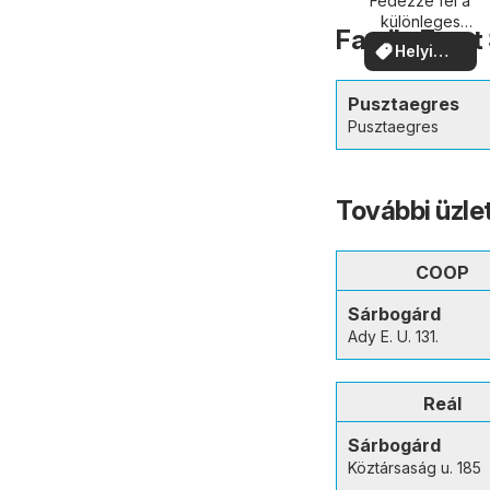
közelében
Fedezze fel a
különleges
Family Frost
ajánlatokat
Helyi
ajánlatok
Pusztaegres
Pusztaegres
További üzle
COOP
Sárbogárd
Ady E. U. 131.
Reál
Sárbogárd
Köztársaság u. 185