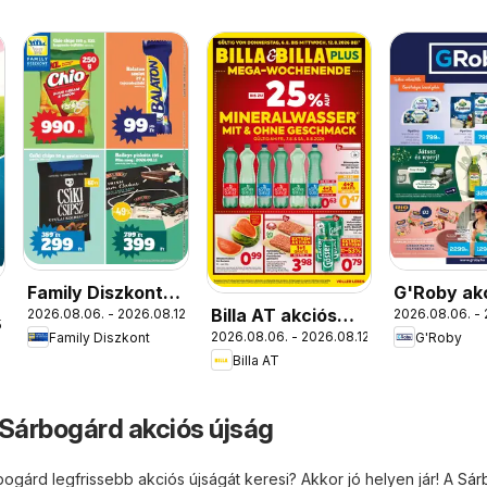
Family Diszkont
G'Roby ak
Billa AT akciós
2026.08.06. - 2026.08.12.
2026.08.06. - 
akciós újság
újság
.
2026.08.06. - 2026.08.12.
Family Diszkont
G'Roby
újság
Billa AT
 Sárbogárd akciós újság
bogárd legfrissebb akciós újságát keresi? Akkor jó helyen jár! A
Sár