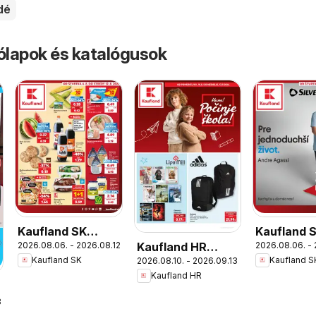
dé
rólapok és katalógusok
Kaufland SK
Kaufland 
Kaufland HR
2026.08.06. - 2026.08.12.
2026.08.06. - 
akciós újság
Nonfood a
Kaufland SK
Kaufland S
2026.08.10. - 2026.09.13.
akciós újság
újság
Kaufland HR
.