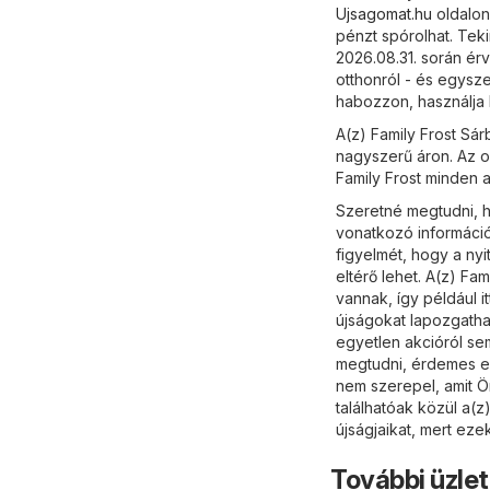
Ujsagomat.hu
oldalon
pénzt spórolhat. Teki
2026.08.31. során ér
otthonról - és egysz
habozzon, használja 
A(z) Family Frost Sá
nagyszerű áron. Az o
Family Frost minden a
Szeretné megtudni, ho
vonatkozó informáci
figyelmét, hogy a ny
eltérő lehet. A(z) Fa
vannak, így például i
újságokat lapozgathat
egyetlen akcióról sem
megtudni, érdemes el
nem szerepel, amit Ö
találhatóak közül a(z
újságjaikat, mert ez
További üzle