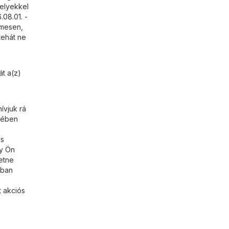
melyekkel
.08.01. -
lmesen,
tehát ne
át a(z)
ívjuk rá
etében
n
ós
gy Ön
retne
ában
t akciós