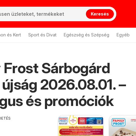
Keresés
hon és Kert
Sport és Divat
Egészség és Szépség
Egyéb
 Frost Sárbogárd
 újság 2026.08.01. –
gus és promóciók
DETÉS