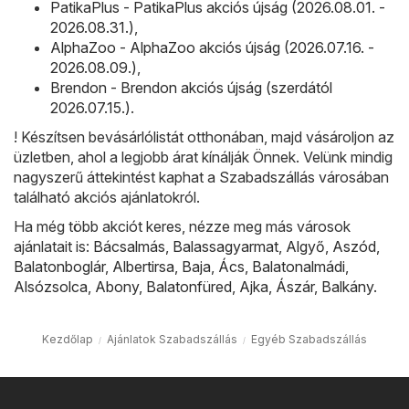
PatikaPlus - PatikaPlus akciós újság (2026.08.01. -
2026.08.31.)
,
AlphaZoo - AlphaZoo akciós újság (2026.07.16. -
2026.08.09.)
,
Brendon - Brendon akciós újság (szerdától
2026.07.15.)
.
! Készítsen bevásárlólistát otthonában, majd vásároljon az
üzletben, ahol a legjobb árat kínálják Önnek. Velünk mindig
nagyszerű áttekintést kaphat a Szabadszállás városában
található akciós ajánlatokról.
Ha még több akciót keres, nézze meg más városok
ajánlatait is:
Bácsalmás
,
Balassagyarmat
,
Algyő
,
Aszód
,
Balatonboglár
,
Albertirsa
,
Baja
,
Ács
,
Balatonalmádi
,
Alsózsolca
,
Abony
,
Balatonfüred
,
Ajka
,
Ászár
,
Balkány
.
Kezdőlap
Ajánlatok Szabadszállás
Egyéb Szabadszállás