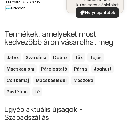
szerdától 2026.07.15.
különleges ajánlatokat
Brendon
Helyi ajánlatok
Termékek, amelyeket most
kedvezőbb áron vásárolhat meg
Játék
Szardínia
Doboz
Tök
Tojás
Macskaalom
Párologtató
Párna
Joghurt
Csirkemáj
Macskaeledel
Mászóka
Pástétom
Lé
Egyéb aktuális újságok -
Szabadszállás