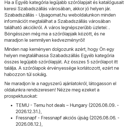
Ha a Egyéb kategória legújabb szórólapjait és katalógusait
keresi Szabadszállás városában, akkor jó helyen jár.
Szabadszállás - Ujsagomat.hu
weboldalunkon minden
információt megtalálhat a Szabadszállás városában
található akciókról. A város legnépszerűbb üzletei: .
Böngésszen még ma a szórólapjaik között, és ne
maradjon le semmilyen kedvezményről!
Minden nap keményen dolgozunk azért, hogy Ön egy
helyen megtalálhassa Szabadszállás Egyéb kategória
összes legújabb szórólapját. Az összes 5 szórólapot itt
találja. A szórólapok érvényessége korlátozott, ezért ne
habozzon túl sokáig.
Ne maradjon le a nagyszerű ajánlatokról, látogasson el
oldalunkra rendszeresen! Nézze meg ezeket a
prospektusokat:
TEMU - Temu hot deals – Hungary (2026.08.09. -
2026.12.31.)
,
Fressnapf - Fressnapf akciós újság (2026.08.06. -
2026.08.12.)
,