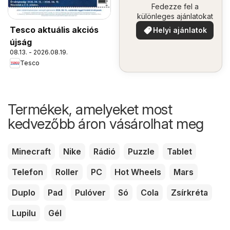
Fedezze fel a
különleges ajánlatokat
Tesco aktuális akciós
Helyi ajánlatok
újság
08.13. - 2026.08.19.
Tesco
Termékek, amelyeket most
kedvezőbb áron vásárolhat meg
Minecraft
Nike
Rádió
Puzzle
Tablet
Telefon
Roller
PC
Hot Wheels
Mars
Duplo
Pad
Pulóver
Só
Cola
Zsírkréta
Lupilu
Gél