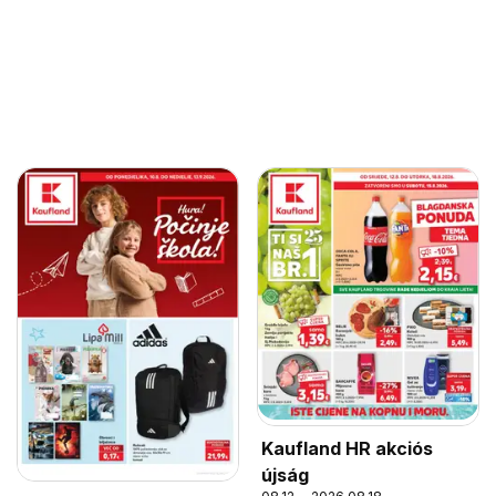
Kaufland HR akciós
újság