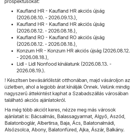
prospektusokat:
Kaufland HR - Kaufland HR akciós újság
(2026.08.10. - 2026.09.13.)
,
Kaufland HR - Kaufland HR akciós újság
(2026.08.12. - 2026.08.18.)
,
Kaufland RO - Kaufland RO akciós újság
(2026.08.12. - 2026.08.18.)
,
Konzum HR - Konzum HR akciós újság (2026.08.12.
- 2026.08.18.)
,
Lidl - Lidl Nonfood kínálatunk (2026.08.13. -
2026.08.19.)
.
! Készítsen bevásárlólistát otthonában, majd vásároljon az
üzletben, ahol a legjobb árat kínálják Önnek. Velünk mindig
nagyszerű áttekintést kaphat a Szabadszállás városában
található akciós ajánlatokról.
Ha még több akciót keres, nézze meg más városok
ajánlatait is:
Bácsalmás
,
Balassagyarmat
,
Algyő
,
Aszód
,
Balatonboglár
,
Albertirsa
,
Baja
,
Ács
,
Balatonalmádi
,
Alsózsolca
,
Abony
,
Balatonfüred
,
Ajka
,
Ászár
,
Balkány
.