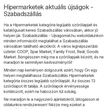
Hipermarketek aktuális újságok -
Szabadszállás
Ha a Hipermarketek kategória legújabb szórólapjait és
katalógusait keresi Szabadszállás városában, akkor jó
helyen jár.
Szabadszállás - Ujsagomat.hu
weboldalunkon
minden információt megtalálhat a Szabadszállás
városában található akciókról. A város legnépszerűbb
üzletei:
COOP
,
Spar Market
,
Family Frost
,
Reál
,
Goods
Market
. Böngésszen még ma a szórólapjaik között, és ne
maradjon le semmilyen kedvezményről!
Minden nap keményen dolgozunk azért, hogy Ön egy
helyen megtalálhassa Szabadszállás Hipermarketek
kategória összes legújabb szórólapját. Az összes 13
szórólapot itt találja. A szórólapok érvényessége
korlátozott, ezért ne habozzon túl sokáig.
Ne maradjon le a nagyszerű ajánlatokról, látogasson el
oldalunkra rendszeresen! Nézze meg ezeket a