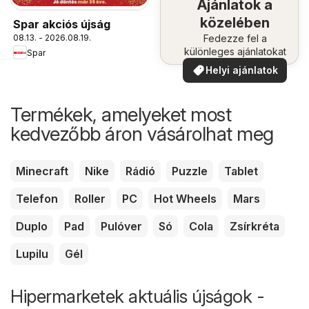
Ajánlatok a
közelében
Spar akciós újság
Fedezze fel a
08.13. - 2026.08.19.
különleges ajánlatokat
Spar
Helyi ajánlatok
Termékek, amelyeket most
kedvezőbb áron vásárolhat meg
Minecraft
Nike
Rádió
Puzzle
Tablet
Telefon
Roller
PC
Hot Wheels
Mars
Duplo
Pad
Pulóver
Só
Cola
Zsírkréta
Lupilu
Gél
Hipermarketek aktuális újságok -