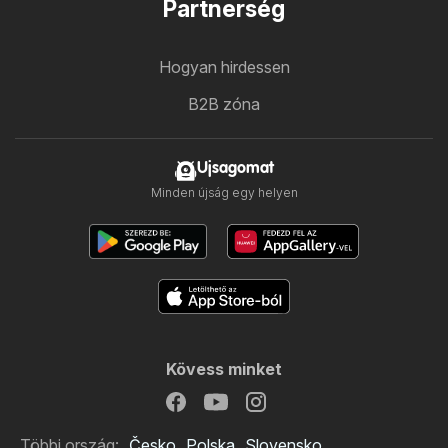
Partnerség
Hogyan hirdessen
B2B zóna
Ujsagomat
Minden újság egy helyen
Kövess minket
Többi ország:
Česko
Polska
Slovensko