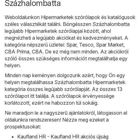
Százhalombatta
Weboldalunkon
Hipermarketek
szórólapok és katalógusok
széles választékát találni. Böngésszen Százhalombatta
legújabb Hipermarketek szórólapjai között, ahol
megnézheti a legújabb akciókat és kedvezményeket. A
kategória népszerű üzletei:
Spar
,
Tesco
,
Spar Market
,
CBA Príma
,
CBA
. De ez még nem minden. Az akciókról
szóló összes szükséges információt megtalálhatja egy
helyen.
Minden nap keményen dolgozunk azért, hogy Ön egy
helyen megtalálhassa Százhalombatta Hipermarketek
kategória összes legújabb szórólapját. Az összes 13
szórólapot itt találja. A szórólapok érvényessége
korlátozott, ezért ne habozzon túl sokáig.
Ne maradjon le a nagyszerű ajánlatokról, látogasson el
oldalunkra rendszeresen! Nézze meg ezeket a
prospektusokat:
Kaufland HR - Kaufland HR akciós újság