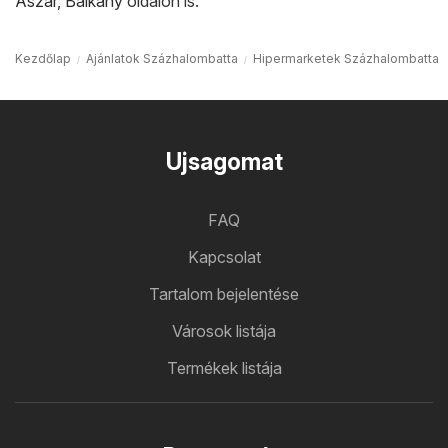
Ászár
,
Balkány
oldalon is.
Kezdőlap
Ajánlatok Százhalombatta
Hipermarketek Százhalombatta
Ujsagomat
FAQ
Kapcsolat
Tartalom bejelentése
Városok listája
Termékek listája