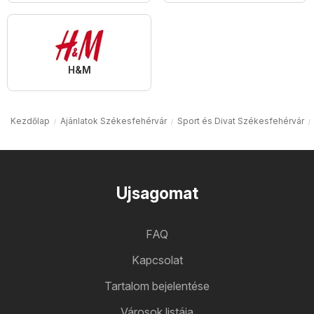
H&M
Kezdőlap
Ajánlatok Székesfehérvár
Sport és Divat Székesfehérvár
Ujsagomat
FAQ
Kapcsolat
Tartalom bejelentése
Városok listája