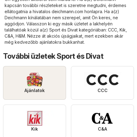
kapcsán további részleteket is szeretne megtudni, érdemes
ellátogatnia a hivatalos
deichmann.com
honlapra. Ha a(z)
Deichmann kínálatában nem szerepel, amit Ön keres, ne
aggódjon. Válasszon ki egy másik üzletet a lakhelyén
találhatóak közül a(z)
Sport és Divat
kategóriában:
CCC
,
Kik
,
C&A
,
H&M
. Nézze át akciós újságjaikat, mert ezekben akár
még kedvezőbb ajánlatokra bukkanhat.
További üzletek Sport és Divat
Ajánlatok
CCC
Kik
C&A