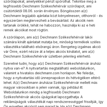
szórólapokat, amelyekkel pénzt spórolhat. Tekintse meg a
legfrissebb Deichmann Székesfehérvár szórólapot, ami
csütörtöktől 08.06. során érvényes. Böngésszen a(z)
Deichmann legújabb ajánlatai közt kényelmesen, otthonról - és
egyszerűen megtervezheti a bevásárlást. Az akciók nem
tartanak örökké, tehát ne habozzon, használja ki az e heti
remek akciókat most rögtön.
A szórólapon, ami a(z) Deichmann Székesfehérvár lakói
számára kínált ajánlatait mutatja be, minőségi termékek széles
választéka található elsőrangú áron. Rengeteg izgalmas akció
vár Önre, ezért nézze át a teljes akciós kínálatot, ami a(z)
Deichmann Székesfehérvár üzletben jelenleg elérhető.
Szeretné tudni, hogy a(z) Deichmann Székesfehérvár áruház
nyitva van-e? A nyitvartartás megtalálható weboldalunkon,
valamint a hivatalos
deichmann.com
honlapon. Ne feledje,
hogy a nyitvatartási idő ünnepnapokon és hétvégéken eltérő
lehet. A(z) Deichmann áruházai Székesfehérvár mellett más
magyar városokban is jelen vannak, így például itt:
Weboldalunkon mindig a legfrissebb Deichmann
Székesfehérvár akciós újságokat lapozgathatja. A
reklámújságok választékát napi rendszerességgel frissítjük, így
Ön egyetlen akcióról sem marad le. Ha a(z) Deichmann