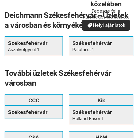
közelében
Fedezze fel a
Deichmann Székesfehérvár – Üzletek
különleges ajánlatokat
a városban és környékén
Helyi ajánlatok
Székesfehérvár
Székesfehérvár
Aszalvölgyi út 1
Palotai út 1
További üzletek Székesfehérvár
városban
CCC
Kik
Székesfehérvár
Székesfehérvár
Holland Fasor 1
C&A
H&M