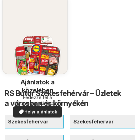
Ajánlatok a
közelében
RS Bútor Székesfehérvár – Üzletek
Fedezze fel a
a városban és környékén
különleges ajánlatokat
Helyi ajánlatok
Székesfehérvár
Székesfehérvár