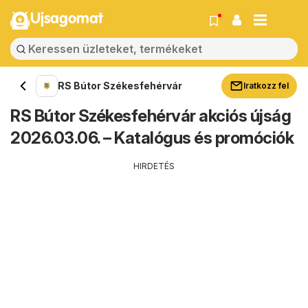
Ujsagomat
RS Bútor Székesfehérvár
Iratkozz fel
RS Bútor Székesfehérvár akciós újság
2026.03.06. – Katalógus és promóciók
HIRDETÉS