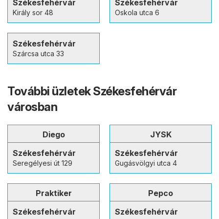
Székesfehérvár
Székesfehérvár
Király sor 48
Oskola utca 6
Székesfehérvár
Szárcsa utca 33
További üzletek Székesfehérvár
városban
Diego
JYSK
Székesfehérvár
Székesfehérvár
Seregélyesi út 129
Gugásvölgyi utca 4
Praktiker
Pepco
Székesfehérvár
Székesfehérvár