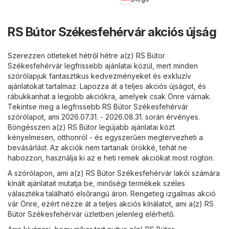
RS Bútor Székesfehérvár akciós újság
Szerezzen ötleteket hétről hétre a(z) RS Bútor
Székesfehérvár legfrissebb ajánlatai közül, mert minden
szórólapjuk fantasztikus kedvezményeket és exkluzív
ajánlatokat tartalmaz. Lapozza át a teljes akciós újságot, és
rábukkanhat a legjobb akciókra, amelyek csak Önre várnak.
Tekintse meg a legfrissebb RS Bútor Székesfehérvár
szórólapot, ami 2026.07.31. - 2026.08.31. során érvényes.
Böngésszen a(z) RS Bútor legújabb ajánlatai közt
kényelmesen, otthonról - és egyszerűen megtervezheti a
bevásárlást. Az akciók nem tartanak örökké, tehát ne
habozzon, használja ki az e heti remek akciókat most rögtön.
A szórólapon, ami a(z) RS Bútor Székesfehérvár lakói számára
kínált ajánlatait mutatja be, minőségi termékek széles
választéka található elsőrangú áron. Rengeteg izgalmas akció
vár Önre, ezért nézze át a teljes akciós kínálatot, ami a(z) RS
Bútor Székesfehérvár üzletben jelenleg elérhető.