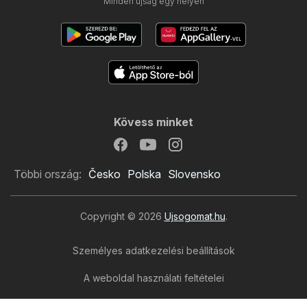
Minden újság egy helyen
Kövess minket
Többi ország:
Česko
Polska
Slovensko
Copyright © 2026
Ujsogomat.hu
.
Személyes adatkezelési beállítások
A weboldal használati feltételei
A személyes adatok feldolgozása