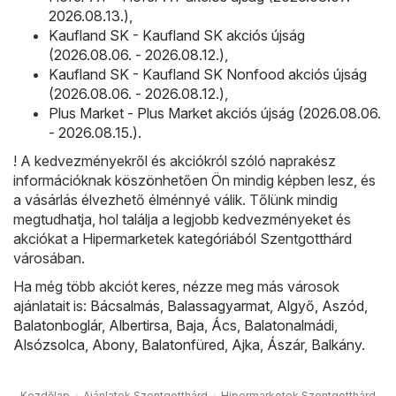
2026.08.13.)
,
Kaufland SK - Kaufland SK akciós újság
(2026.08.06. - 2026.08.12.)
,
Kaufland SK - Kaufland SK Nonfood akciós újság
(2026.08.06. - 2026.08.12.)
,
Plus Market - Plus Market akciós újság (2026.08.06.
- 2026.08.15.)
.
! A kedvezményekről és akciókról szóló naprakész
információknak köszönhetően Ön mindig képben lesz, és
a vásárlás élvezhető élménnyé válik. Tőlünk mindig
megtudhatja, hol találja a legjobb kedvezményeket és
akciókat a Hipermarketek kategóriából Szentgotthárd
városában.
Ha még több akciót keres, nézze meg más városok
ajánlatait is:
Bácsalmás
,
Balassagyarmat
,
Algyő
,
Aszód
,
Balatonboglár
,
Albertirsa
,
Baja
,
Ács
,
Balatonalmádi
,
Alsózsolca
,
Abony
,
Balatonfüred
,
Ajka
,
Ászár
,
Balkány
.
Kezdőlap
Ajánlatok Szentgotthárd
Hipermarketek Szentgotthárd