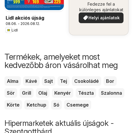
Fedezze fel a
különleges ajánlatokat
Lidl akciós újság
Helyi ajánlatok
08.06. - 2026.08.12.
Lidl
Termékek, amelyeket most
kedvezőbb áron vásárolhat meg
Alma
Kávé
Sajt
Tej
Csokoládé
Bor
Sör
Grill
Olaj
Kenyér
Tészta
Szalonna
Körte
Ketchup
Só
Csemege
Hipermarketek aktuális újságok -
Szentgotthárd