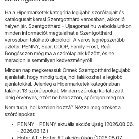
Ha a Hipermarketek kategória legújabb szórólapjait és
katalógusait keresi Szentgotthárd városában, akkor jó
helyen jár.
Szentgotthárd - Ujsagomat.hu
weboldalunkon
minden információt megtalálhat a Szentgotthárd
városában található akciókról. A város legnépszerűbb
üzletei:
PENNY
,
Spar
,
COOP
,
Family Frost
,
Reál
.
Böngésszen még ma a szórólapjaik között, és ne
maradjon le semmilyen kedvezményről!
Minden nap megkeressük Önnek Szentgotthárd legújabb
ajánlatait, hogy mindig tudja, hol találkozhat a legjobb
ajánlatokkal. Jelenleg a Hipermarketek kategóriában
találhat 13 szórólapokat. Minden szórólap korlátozott
ideig érvényes, ezért ne habozzon, spóroljon még ma.
Nem tudja, hol kezdjen hozzá? Nézze meg ezeket a
szórólapokat:
PENNY - PENNY aktuális akciós újság (2026.08.06.
- 2026.08.12.)
,
Hofer AT - Hofer AT akciós újság (2026.08.07. -