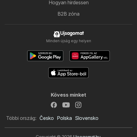
Hogyan hirdessen
B2B zóna
Ujsagomat
Minden újság egy helyen
Kövess minket
Többi ország:
Česko
Polska
Slovensko
Copyright © 2026
Ujsogomat.hu
.