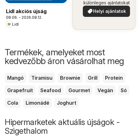
különleges ajánlatokat
Lidl akciós újság
Helyi ajánlatok
08.06. - 2026.08.12.
Lidl
Termékek, amelyeket most
kedvezőbb áron vásárolhat meg
Mangó
Tiramisu
Brownie
Grill
Protein
Grapefruit
Seafood
Gourmet
Vegán
Só
Cola
Limonádé
Joghurt
Hipermarketek aktuális újságok -
Szigethalom