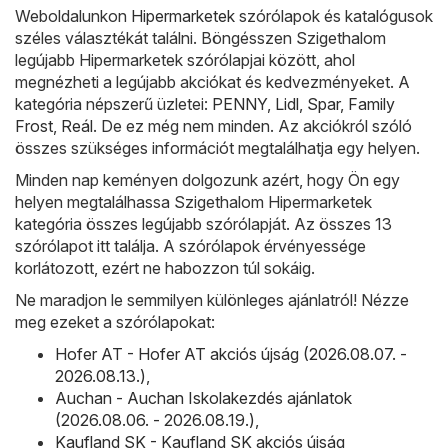
Weboldalunkon
Hipermarketek
szórólapok és katalógusok
széles választékát találni. Böngésszen Szigethalom
legújabb Hipermarketek szórólapjai között, ahol
megnézheti a legújabb akciókat és kedvezményeket. A
kategória népszerű üzletei:
PENNY
,
Lidl
,
Spar
,
Family
Frost
,
Reál
. De ez még nem minden. Az akciókról szóló
összes szükséges információt megtalálhatja egy helyen.
Minden nap keményen dolgozunk azért, hogy Ön egy
helyen megtalálhassa Szigethalom Hipermarketek
kategória összes legújabb szórólapját. Az összes 13
szórólapot itt találja. A szórólapok érvényessége
korlátozott, ezért ne habozzon túl sokáig.
Ne maradjon le semmilyen különleges ajánlatról! Nézze
meg ezeket a szórólapokat:
Hofer AT - Hofer AT akciós újság (2026.08.07. -
2026.08.13.)
,
Auchan - Auchan Iskolakezdés ajánlatok
(2026.08.06. - 2026.08.19.)
,
Kaufland SK - Kaufland SK akciós újság