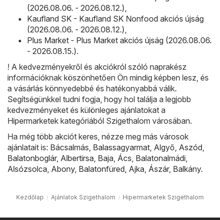
(2026.08.06. - 2026.08.12.)
,
Kaufland SK - Kaufland SK Nonfood akciós újság
(2026.08.06. - 2026.08.12.)
,
Plus Market - Plus Market akciós újság (2026.08.06.
- 2026.08.15.)
.
! A kedvezményekről és akciókról szóló naprakész
információknak köszönhetően Ön mindig képben lesz, és
a vásárlás könnyedebbé és hatékonyabbá válik.
Segítségünkkel tudni fogja, hogy hol találja a legjobb
kedvezményeket és különleges ajánlatokat a
Hipermarketek kategóriából Szigethalom városában.
Ha még több akciót keres, nézze meg más városok
ajánlatait is:
Bácsalmás
,
Balassagyarmat
,
Algyő
,
Aszód
,
Balatonboglár
,
Albertirsa
,
Baja
,
Ács
,
Balatonalmádi
,
Alsózsolca
,
Abony
,
Balatonfüred
,
Ajka
,
Ászár
,
Balkány
.
Kezdőlap
Ajánlatok Szigethalom
Hipermarketek Szigethalom