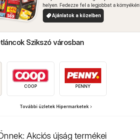
helyen. Fedezze fel a legjobbat a környékén
Ajánlatok a közelben
tláncok Szikszó városban
COOP
PENNY
További üzletek Hipermarketek
Önnek: Akciós újság termékei