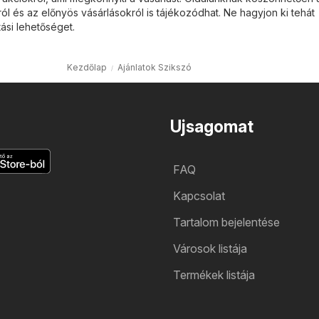
ról és az előnyös vásárlásokról is tájékozódhat. Ne hagyjon ki tehát
ási lehetőséget.
Kezdőlap
Ajánlatok Szikszó
Ujsagomat
FAQ
Kapcsolat
Tartalom bejelentése
Városok listája
Termékek listája