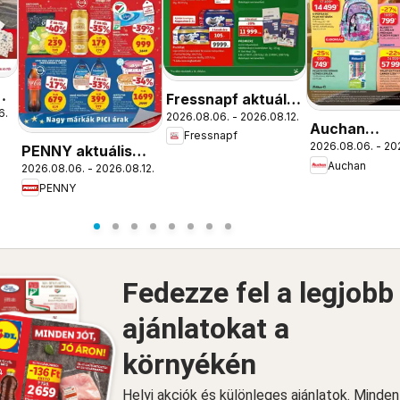
ós
Fressnapf aktuális
6.
2026.08.06. - 2026.08.12.
akciós újság
Auchan
Fressnapf
2026.08.06. - 20
Iskolakezdé
PENNY aktuális
Auchan
2026.08.06. - 2026.08.12.
ajánlatok
akciós újság
PENNY
Fedezze fel a legjobb
ajánlatokat a
környékén
Helyi akciók és különleges ajánlatok. Minde