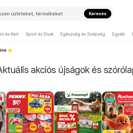
Keresés
on és Kert
Sport és Divat
Egészség és Szépség
Egyéb
ine ⭐️
Aktuális akciós újságok és szóról