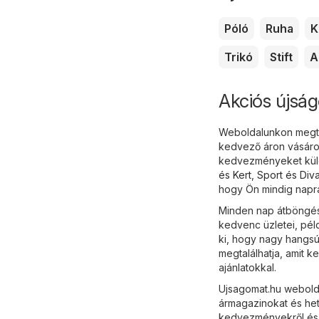
Póló
Ruha
K
Trikó
Stift
A
Akciós újság
Weboldalunkon megtal
kedvező áron vásárol
kedvezményeket külö
és Kert
,
Sport és Diva
hogy Ön mindig naprak
Minden nap átböngész
kedvenc üzletei, péld
ki, hogy nagy hangsú
megtalálhatja, amit k
ajánlatokkal.
Ujsagomat.hu webolda
ármagazinokat és het
kedvezményekről és a