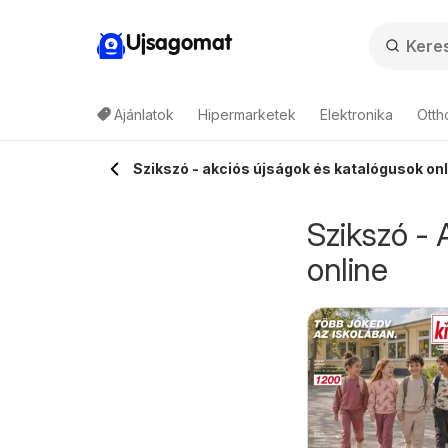
Ujsagomat
Ajánlatok
Hipermarketek
Elektronika
Otth
Szikszó - akciós újságok és katalógusok onl
Szikszó - 
online
Auchan