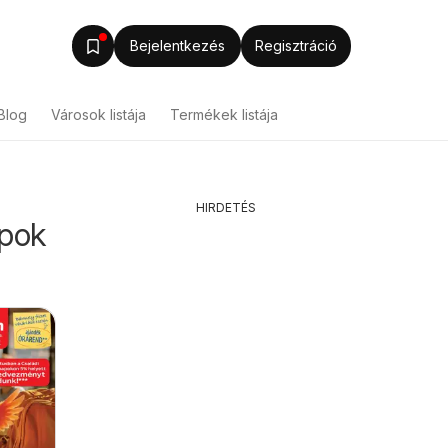
Bejelentkezés
Regisztráció
Blog
Városok listája
Termékek listája
HIRDETÉS
apok
Auchan Pékség