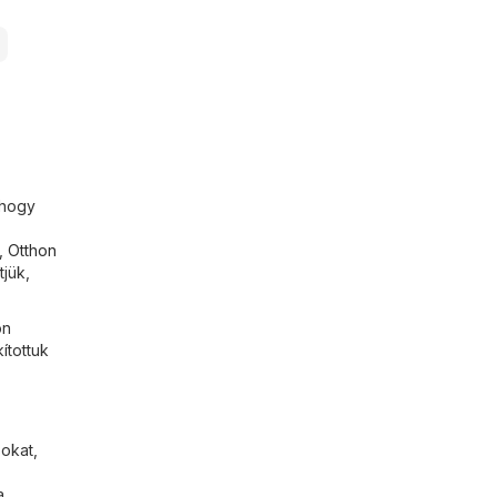
 hogy
,
Otthon
tjük,
ön
ítottuk
okat,
a