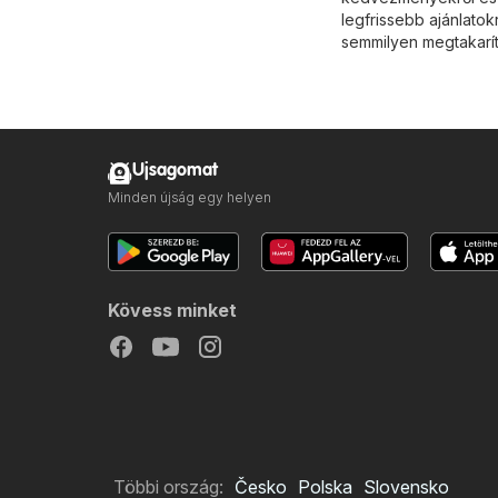
legfrissebb ajánlatok
semmilyen megtakarít
Ujsagomat
Minden újság egy helyen
Kövess minket
Többi ország:
Česko
Polska
Slovensko