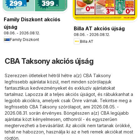
Family Diszkont akciós
újság
Billa AT akciós újság
08.06. - 2026.08.12.
08.06. - 2026.08.12.
Family Diszkont
Billa AT
CBA Taksony akciós újság
Szerezzen ötleteket hétről hétre a(z) CBA Taksony
legfrissebb ajánlatai közül, mert minden szórólapjuk
fantasztikus kedvezményeket és exkluzív ajánlatokat
tartalmaz. Lapozza át a teljes akciós újságot, és rábukkanhat a
legjobb akciókra, amelyek csak Önre várnak. Tekintse meg a
legfrissebb CBA Taksony szórólapot, ami 2026.08.05. -
2026.08.31. során érvényes. Böngésszen a(z) CBA legújabb
ajánlatai közt kényelmesen, otthonról - és egyszerűen
megtervezheti a bevásárlást. Az akciók nem tartanak örökké,
tehát ne habozzon, használja ki az e heti remek akciókat most
rögtön.