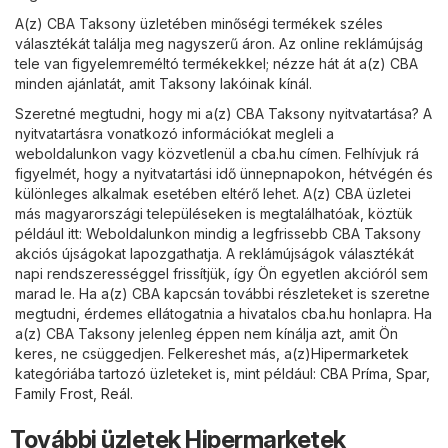
A(z) CBA Taksony üzletében minőségi termékek széles
választékát találja meg nagyszerű áron. Az online reklámújság
tele van figyelemreméltó termékekkel; nézze hát át a(z) CBA
minden ajánlatát, amit Taksony lakóinak kínál.
Szeretné megtudni, hogy mi a(z) CBA Taksony nyitvatartása? A
nyitvatartásra vonatkozó információkat megleli a
weboldalunkon vagy közvetlenül a
cba.hu
címen. Felhívjuk rá
figyelmét, hogy a nyitvatartási idő ünnepnapokon, hétvégén és
különleges alkalmak esetében eltérő lehet. A(z) CBA üzletei
más magyarországi településeken is megtalálhatóak, köztük
például itt: Weboldalunkon mindig a legfrissebb CBA Taksony
akciós újságokat lapozgathatja. A reklámújságok választékát
napi rendszerességgel frissítjük, így Ön egyetlen akcióról sem
marad le. Ha a(z) CBA kapcsán további részleteket is szeretne
megtudni, érdemes ellátogatnia a hivatalos
cba.hu
honlapra. Ha
a(z) CBA Taksony jelenleg éppen nem kínálja azt, amit Ön
keres, ne csüggedjen. Felkereshet más, a(z)
Hipermarketek
kategóriába tartozó üzleteket is, mint például:
CBA Príma
,
Spar
,
Family Frost
,
Reál
.
További üzletek Hipermarketek