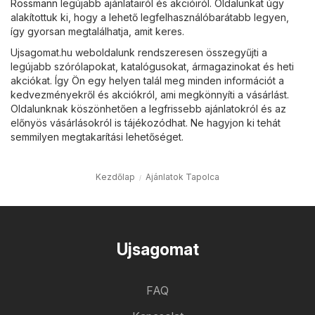
Rossmann
legújabb ajánlatairól és akcióiról. Oldalunkat úgy
alakítottuk ki, hogy a lehető legfelhasználóbarátabb legyen,
így gyorsan megtalálhatja, amit keres.
Ujsagomat.hu weboldalunk rendszeresen összegyűjti a
legújabb szórólapokat, katalógusokat, ármagazinokat és heti
akciókat. Így Ön egy helyen talál meg minden információt a
kedvezményekről és akciókról, ami megkönnyíti a vásárlást.
Oldalunknak köszönhetően a legfrissebb ajánlatokról és az
előnyös vásárlásokról is tájékozódhat. Ne hagyjon ki tehát
semmilyen megtakarítási lehetőséget.
Kezdőlap
Ajánlatok Tapolca
Ujsagomat
FAQ