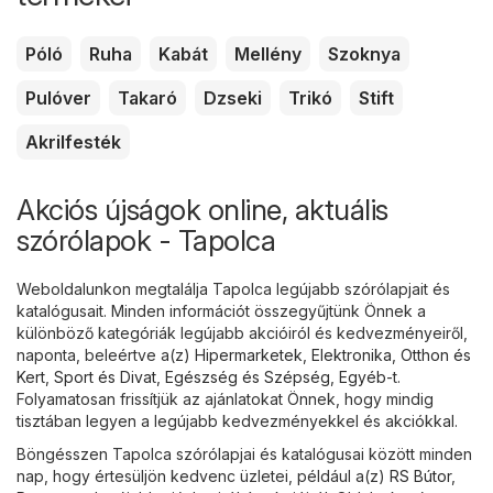
Póló
Ruha
Kabát
Mellény
Szoknya
Pulóver
Takaró
Dzseki
Trikó
Stift
Akrilfesték
Akciós újságok online, aktuális
szórólapok - Tapolca
Weboldalunkon megtalálja Tapolca legújabb szórólapjait és
katalógusait. Minden információt összegyűjtünk Önnek a
különböző kategóriák legújabb akcióiról és kedvezményeiről,
naponta, beleértve a(z)
Hipermarketek
,
Elektronika
,
Otthon és
Kert
,
Sport és Divat
,
Egészség és Szépség
,
Egyéb
-t.
Folyamatosan frissítjük az ajánlatokat Önnek, hogy mindig
tisztában legyen a legújabb kedvezményekkel és akciókkal.
Böngésszen Tapolca szórólapjai és katalógusai között minden
nap, hogy értesüljön kedvenc üzletei, például a(z)
RS Bútor
,