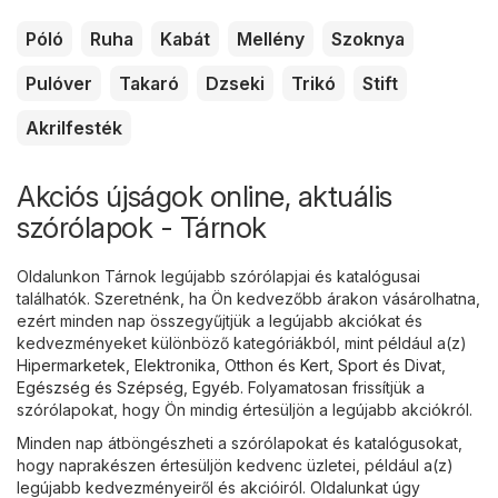
Póló
Ruha
Kabát
Mellény
Szoknya
Pulóver
Takaró
Dzseki
Trikó
Stift
Akrilfesték
Akciós újságok online, aktuális
szórólapok - Tárnok
Oldalunkon Tárnok legújabb szórólapjai és katalógusai
találhatók. Szeretnénk, ha Ön kedvezőbb árakon vásárolhatna,
ezért minden nap összegyűjtjük a legújabb akciókat és
kedvezményeket különböző kategóriákból, mint például a(z)
Hipermarketek
,
Elektronika
,
Otthon és Kert
,
Sport és Divat
,
Egészség és Szépség
,
Egyéb
. Folyamatosan frissítjük a
szórólapokat, hogy Ön mindig értesüljön a legújabb akciókról.
Minden nap átböngészheti a szórólapokat és katalógusokat,
hogy naprakészen értesüljön kedvenc üzletei, például a(z)
legújabb kedvezményeiről és akcióiról. Oldalunkat úgy