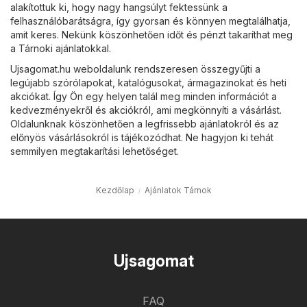
alakítottuk ki, hogy nagy hangsúlyt fektessünk a
felhasználóbarátságra, így gyorsan és könnyen megtalálhatja,
amit keres. Nekünk köszönhetően időt és pénzt takaríthat meg
a Tárnoki ajánlatokkal.
Ujsagomat.hu weboldalunk rendszeresen összegyűjti a
legújabb szórólapokat, katalógusokat, ármagazinokat és heti
akciókat. Így Ön egy helyen talál meg minden információt a
kedvezményekről és akciókról, ami megkönnyíti a vásárlást.
Oldalunknak köszönhetően a legfrissebb ajánlatokról és az
előnyös vásárlásokról is tájékozódhat. Ne hagyjon ki tehát
semmilyen megtakarítási lehetőséget.
Kezdőlap
Ajánlatok Tárnok
Ujsagomat
FAQ