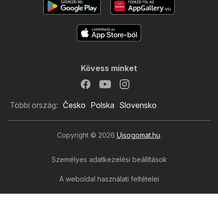
Kövess minket
Többi ország:
Česko
Polska
Slovensko
Copyright © 2026
Ujsogomat.hu
.
Személyes adatkezelési beállítások
A weboldal használati feltételei
A személyes adatok feldolgozása