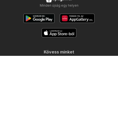
Minden újság egy helyen
Kövess minket
Többi ország:
Česko
Polska
Slovensko
Copyright © 2026
Ujsogomat.hu
.
Személyes adatkezelési beállítások
A weboldal használati feltételei