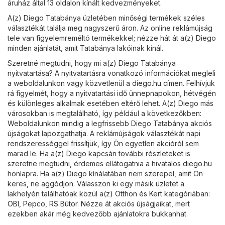
áruház által 13 oldalon kínált kedvezményeket.
A(z) Diego Tatabánya üzletében minőségi termékek széles
választékát találja meg nagyszerű áron. Az online reklámújság
tele van figyelemreméltó termékekkel; nézze hát át a(z) Diego
minden ajánlatát, amit Tatabánya lakóinak kínál.
Szeretné megtudni, hogy mi a(z) Diego Tatabánya
nyitvatartása? A nyitvatartásra vonatkozó információkat megleli
a weboldalunkon vagy közvetlenül a
diego.hu
címen. Felhívjuk
rá figyelmét, hogy a nyitvatartási idő ünnepnapokon, hétvégén
és különleges alkalmak esetében eltérő lehet. A(z) Diego más
városokban is megtalálható, így például a következőkben:
Weboldalunkon mindig a legfrissebb Diego Tatabánya akciós
újságokat lapozgathatja. A reklámújságok választékát napi
rendszerességgel frissítjük, így Ön egyetlen akcióról sem
marad le. Ha a(z) Diego kapcsán további részleteket is
szeretne megtudni, érdemes ellátogatnia a hivatalos
diego.hu
honlapra. Ha a(z) Diego kínálatában nem szerepel, amit Ön
keres, ne aggódjon. Válasszon ki egy másik üzletet a
lakhelyén találhatóak közül a(z)
Otthon és Kert
kategóriában:
OBI
,
Pepco
,
RS Bútor
. Nézze át akciós újságjaikat, mert
ezekben akár még kedvezőbb ajánlatokra bukkanhat.