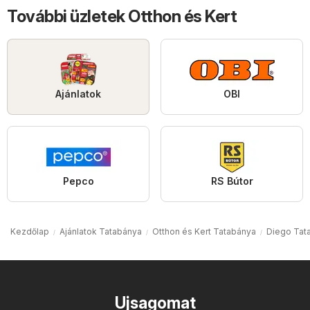
További üzletek Otthon és Kert
Ajánlatok
OBI
Pepco
RS Bútor
Kezdőlap
Ajánlatok Tatabánya
Otthon és Kert Tatabánya
Diego Tat
Ujsagomat