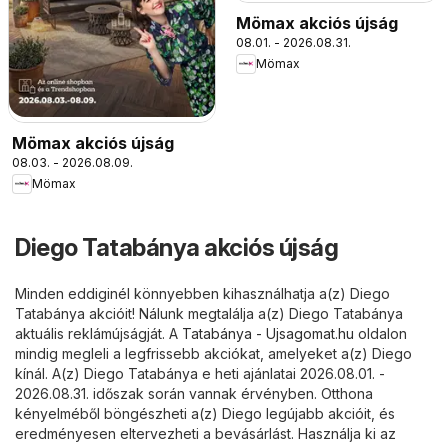
Mömax akciós újság
08.01. - 2026.08.31.
Mömax
Mömax akciós újság
08.03. - 2026.08.09.
Mömax
Diego Tatabánya akciós újság
Minden eddiginél könnyebben kihasználhatja a(z) Diego
Tatabánya akcióit! Nálunk megtalálja a(z) Diego Tatabánya
aktuális reklámújságját. A
Tatabánya - Ujsagomat.hu
oldalon
mindig megleli a legfrissebb akciókat, amelyeket a(z) Diego
kínál. A(z) Diego Tatabánya e heti ajánlatai 2026.08.01. -
2026.08.31. időszak során vannak érvényben. Otthona
kényelméből böngészheti a(z) Diego legújabb akcióit, és
eredményesen eltervezheti a bevásárlást. Használja ki az