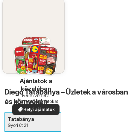
Ajánlatok a
közelében
Diego Tatabánya – Üzletek a városban
Fedezze fel a
és környékén
különleges ajánlatokat
Helyi ajánlatok
Tatabánya
Győri út 21