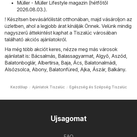
Müller - Müller Lifestyle magazin (hétfőtől
2026.08.03.)
.
! Készítsen bevásárlólistát otthonában, majd vásároljon az
üzletben, ahol a legjobb árat kínálják Önnek. Velünk mindig
nagyszerű áttekintést kaphat a Tiszalúc városában
található akciós ajánlatokról.
Ha még több akciót keres, nézze meg más városok
ajánlatait is:
Bácsalmás
,
Balassagyarmat
,
Algyő
,
Aszód
,
Balatonboglár
,
Albertirsa
,
Baja
,
Ács
,
Balatonalmádi
,
Alsózsolca
,
Abony
,
Balatonfüred
,
Ajka
,
Ászár
,
Balkány
.
Kezdőlap
Ajánlatok Tiszalúc
Egészség és Szépség Tiszalúc
Ujsagomat
FAQ