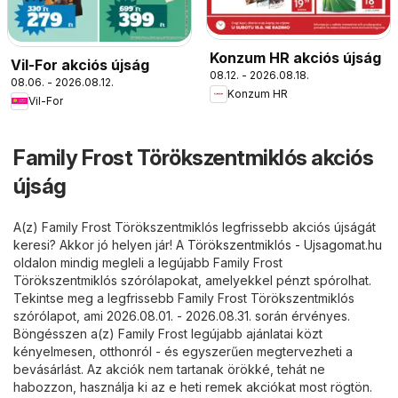
Konzum HR akciós újság
Vil-For akciós újság
08.12. - 2026.08.18.
08.06. - 2026.08.12.
Konzum HR
Vil-For
Family Frost Törökszentmiklós akciós
újság
A(z) Family Frost Törökszentmiklós legfrissebb akciós újságát
keresi? Akkor jó helyen jár! A
Törökszentmiklós - Ujsagomat.hu
oldalon mindig megleli a legújabb Family Frost
Törökszentmiklós szórólapokat, amelyekkel pénzt spórolhat.
Tekintse meg a legfrissebb Family Frost Törökszentmiklós
szórólapot, ami 2026.08.01. - 2026.08.31. során érvényes.
Böngésszen a(z) Family Frost legújabb ajánlatai közt
kényelmesen, otthonról - és egyszerűen megtervezheti a
bevásárlást. Az akciók nem tartanak örökké, tehát ne
habozzon, használja ki az e heti remek akciókat most rögtön.