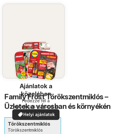
Ajánlatok a
közelében
Family Frost Törökszentmiklós –
Fedezze fel a
Üzletek a városban és környékén
különleges ajánlatokat
Helyi ajánlatok
Törökszentmiklós
Törökszentmiklós