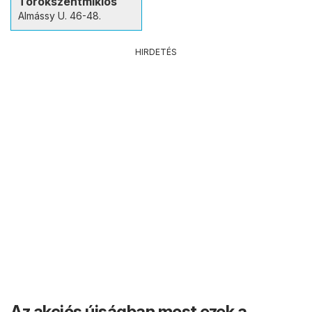
Törökszentmiklós
Almássy U. 46-48.
HIRDETÉS
Az akciós újságban most ezek a