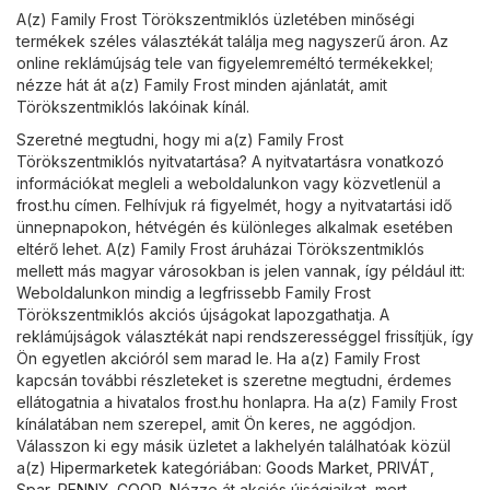
A(z) Family Frost Törökszentmiklós üzletében minőségi
termékek széles választékát találja meg nagyszerű áron. Az
online reklámújság tele van figyelemreméltó termékekkel;
nézze hát át a(z) Family Frost minden ajánlatát, amit
Törökszentmiklós lakóinak kínál.
Szeretné megtudni, hogy mi a(z) Family Frost
Törökszentmiklós nyitvatartása? A nyitvatartásra vonatkozó
információkat megleli a weboldalunkon vagy közvetlenül a
frost.hu
címen. Felhívjuk rá figyelmét, hogy a nyitvatartási idő
ünnepnapokon, hétvégén és különleges alkalmak esetében
eltérő lehet. A(z) Family Frost áruházai Törökszentmiklós
mellett más magyar városokban is jelen vannak, így például itt:
Weboldalunkon mindig a legfrissebb Family Frost
Törökszentmiklós akciós újságokat lapozgathatja. A
reklámújságok választékát napi rendszerességgel frissítjük, így
Ön egyetlen akcióról sem marad le. Ha a(z) Family Frost
kapcsán további részleteket is szeretne megtudni, érdemes
ellátogatnia a hivatalos
frost.hu
honlapra. Ha a(z) Family Frost
kínálatában nem szerepel, amit Ön keres, ne aggódjon.
Válasszon ki egy másik üzletet a lakhelyén találhatóak közül
a(z)
Hipermarketek
kategóriában:
Goods Market
,
PRIVÁT
,
Spar
,
PENNY
,
COOP
. Nézze át akciós újságjaikat, mert