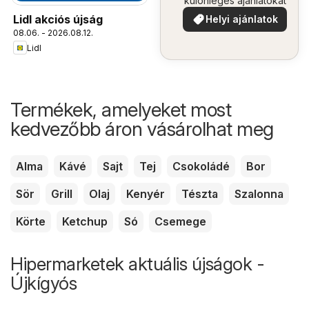
különleges ajánlatokat
Lidl akciós újság
Helyi ajánlatok
08.06. - 2026.08.12.
Lidl
Termékek, amelyeket most
kedvezőbb áron vásárolhat meg
Alma
Kávé
Sajt
Tej
Csokoládé
Bor
Sör
Grill
Olaj
Kenyér
Tészta
Szalonna
Körte
Ketchup
Só
Csemege
Hipermarketek aktuális újságok -
Újkígyós