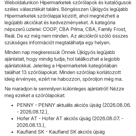
Weboldalunkon
Hipermarketek
szórólapok és katalógusok
széles választékát találni. Böngésszen Újkígyós legújabb
Hipermarketek szórólapjai között, ahol megnézheti a
legújabb akciókat és kedvezményeket. A kategória
népszerű üzletei:
COOP
,
CBA Príma
,
CBA
,
Family Frost
,
Reál
. De ez még nem minden. Az akciókról szóló összes
szükséges információt megtalálhatja egy helyen.
Minden nap megkeressük Önnek Újkígyós legújabb
ajánlatait, hogy mindig tudja, hol találkozhat a legjobb
ajánlatokkal. Jelenleg a Hipermarketek kategóriában
találhat 13 szórólapokat. Minden szórólap korlátozott
ideig érvényes, ezért ne habozzon, spóroljon még ma.
Ne maradjon le semmilyen különleges ajánlatról! Nézze
meg ezeket a szórólapokat:
PENNY - PENNY aktuális akciós újság (2026.08.06.
- 2026.08.12.)
,
Hofer AT - Hofer AT akciós újság (2026.08.07. -
2026.08.13.)
,
Kaufland SK - Kaufland SK akciós újság