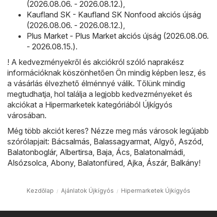
(2026.08.06. - 2026.08.12.)
,
Kaufland SK - Kaufland SK Nonfood akciós újság
(2026.08.06. - 2026.08.12.)
,
Plus Market - Plus Market akciós újság (2026.08.06.
- 2026.08.15.)
.
! A kedvezményekről és akciókról szóló naprakész
információknak köszönhetően Ön mindig képben lesz, és
a vásárlás élvezhető élménnyé válik. Tőlünk mindig
megtudhatja, hol találja a legjobb kedvezményeket és
akciókat a Hipermarketek kategóriából Újkígyós
városában.
Még több akciót keres? Nézze meg más városok legújabb
szórólapjait:
Bácsalmás
,
Balassagyarmat
,
Algyő
,
Aszód
,
Balatonboglár
,
Albertirsa
,
Baja
,
Ács
,
Balatonalmádi
,
Alsózsolca
,
Abony
,
Balatonfüred
,
Ajka
,
Ászár
,
Balkány
!
Kezdőlap
Ajánlatok Újkígyós
Hipermarketek Újkígyós