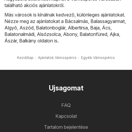
található akciós ajánlatokról.
Más városok is kínálnak kedvező, különleges ajánlatokat.
Nézze meg az ajánlatokat a
Bácsalmás
,
Balassagyarmat
,
Algyő
,
Aszód
,
Balatonboglár
,
Albertirsa
,
Baja
,
Ács
,
Balatonalmádi
,
Alsózsolca
,
Abony
,
Balatonfüred
,
Ajka
,
Ászár
,
Balkány
oldalon is.
Kezdőlap
Ajánlatok Vámospércs
Egyéb Vámospércs
Ujsagomat
FAQ
Kapcsolat
Tartalom bejelentése