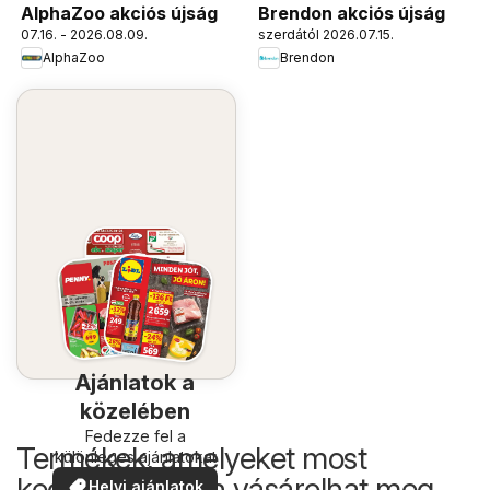
AlphaZoo akciós újság
Brendon akciós újság
07.16. - 2026.08.09.
szerdától 2026.07.15.
AlphaZoo
Brendon
Ajánlatok a
közelében
Fedezze fel a
Termékek, amelyeket most
különleges ajánlatokat
kedvezőbb áron vásárolhat meg
Helyi ajánlatok