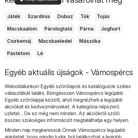
Játék
Szardínia
Doboz
Tök
Tojás
Macskaalom
Párologtató
Párna
Joghurt
Csirkemáj
Macskaeledel
Mászóka
Pástétom
Lé
Egyéb aktuális újságok - Vámospércs
Weboldalunkon
Egyéb
szórólapok és katalógusok széles
választékát találni. Böngésszen Vámospércs legújabb
Egyéb szórólapjai között, ahol megnézheti a legújabb
akciókat és kedvezményeket. A kategória népszerű
üzletei: . De ez még nem minden. Az akciókról szóló
összes szükséges információt megtalálhatja egy helyen.
Minden nap megkeressük Önnek Vámospércs legújabb
ajánlatait, hogy mindig tudja, hol találkozhat a legjobb