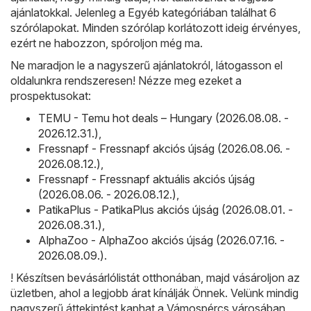
ajánlatokkal. Jelenleg a Egyéb kategóriában találhat 6
szórólapokat. Minden szórólap korlátozott ideig érvényes,
ezért ne habozzon, spóroljon még ma.
Ne maradjon le a nagyszerű ajánlatokról, látogasson el
oldalunkra rendszeresen! Nézze meg ezeket a
prospektusokat:
TEMU - Temu hot deals – Hungary (2026.08.08. -
2026.12.31.)
,
Fressnapf - Fressnapf akciós újság (2026.08.06. -
2026.08.12.)
,
Fressnapf - Fressnapf aktuális akciós újság
(2026.08.06. - 2026.08.12.)
,
PatikaPlus - PatikaPlus akciós újság (2026.08.01. -
2026.08.31.)
,
AlphaZoo - AlphaZoo akciós újság (2026.07.16. -
2026.08.09.)
.
! Készítsen bevásárlólistát otthonában, majd vásároljon az
üzletben, ahol a legjobb árat kínálják Önnek. Velünk mindig
nagyszerű áttekintést kaphat a Vámospércs városában