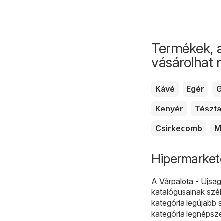
Termékek, 
vásárolhat
Kávé
Egér
G
Kenyér
Tészta
Csirkecomb
M
Hipermarkete
A
Várpalota - Ujsa
katalógusainak szél
kategória legújabb 
kategória legnépsz