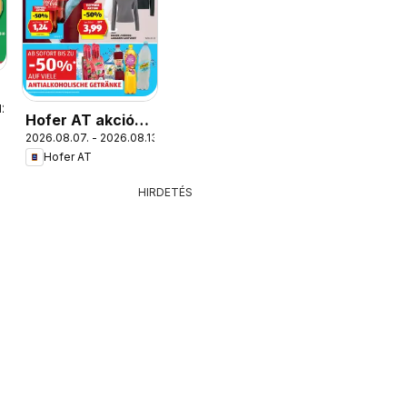
12.
Hofer AT akciós
2026.08.07. - 2026.08.13.
újság
Hofer AT
HIRDETÉS