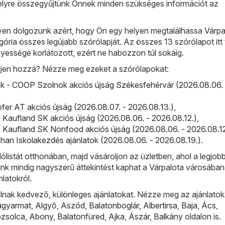
lyre összegyűjtünk Önnek minden szükséges információt az
n dolgozunk azért, hogy Ön egy helyen megtalálhassa Várpa
ória összes legújabb szórólapját. Az összes 13 szórólapot itt t
yessége korlátozott, ezért ne habozzon túl sokáig.
djen hozzá? Nézze meg ezeket a szórólapokat:
 - COOP Szolnok akciós újság Székesfehérvár (2026.08.06. 
fer AT akciós újság (2026.08.07. - 2026.08.13.)
,
 Kaufland SK akciós újság (2026.08.06. - 2026.08.12.)
,
 Kaufland SK Nonfood akciós újság (2026.08.06. - 2026.08.12
an Iskolakezdés ajánlatok (2026.08.06. - 2026.08.19.)
.
lólistát otthonában, majd vásároljon az üzletben, ahol a legjobb
ünk mindig nagyszerű áttekintést kaphat a Várpalota városában
nlatokról.
lnak kedvező, különleges ajánlatokat. Nézze meg az ajánlatok
agyarmat
,
Algyő
,
Aszód
,
Balatonboglár
,
Albertirsa
,
Baja
,
Ács
,
ózsolca
,
Abony
,
Balatonfüred
,
Ajka
,
Ászár
,
Balkány
oldalon is.