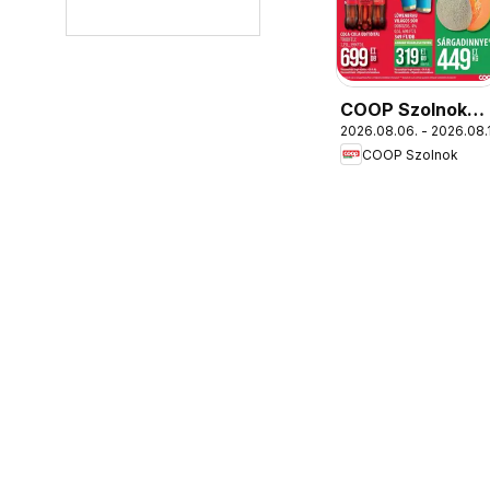
COOP Szolnok
2026.08.06. - 2026.08.
akciós újság
COOP Szolnok
Székesfehérvár