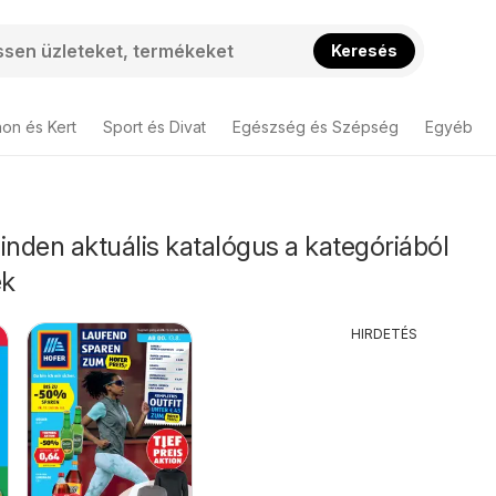
Keresés
hon és Kert
Sport és Divat
Egészség és Szépség
Egyéb
inden aktuális katalógus a kategóriából
ek
HIRDETÉS