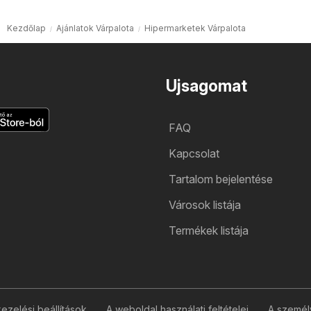
Kezdőlap
Ajánlatok Várpalota
Hipermarketek Várpalota
Ujsagomat
FAQ
Kapcsolat
Tartalom bejelentése
Városok listája
Termékek listája
zelési beállítások
A weboldal használati feltételei
A személ