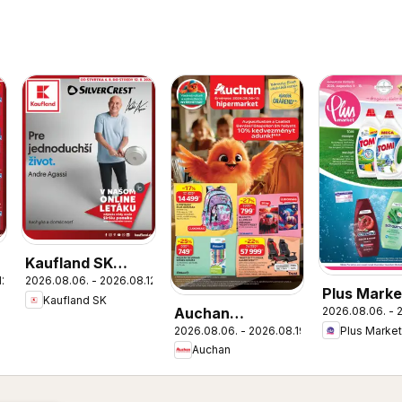
Kaufland SK
12.
2026.08.06. - 2026.08.12.
Nonfood akciós
Plus Marke
Kaufland SK
újság
Auchan
2026.08.06. - 
akciós újs
2026.08.06. - 2026.08.19.
Plus Market
Iskolakezdés
Auchan
ajánlatok