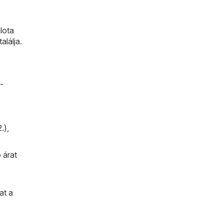
lota
alálja.
-
.)
,
 árat
at a