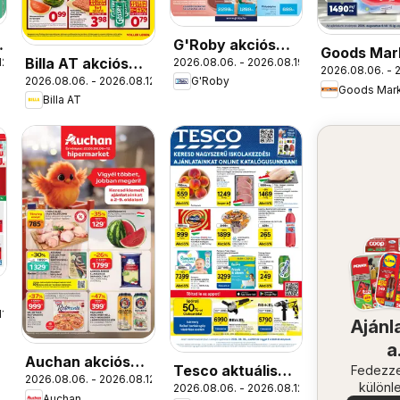
G'Roby akciós
Goods Mar
Billa AT akciós
12.
2026.08.06. - 2026.08.19.
újság
2026.08.06. - 
akciós újs
2026.08.06. - 2026.08.12.
G'Roby
újság
Goods Mar
Billa AT
1.
Ajánl
a
Auchan akciós
Tesco aktuális
közel
Fedezze
2026.08.06. - 2026.08.12.
újság
különl
2026.08.06. - 2026.08.12.
akciós újság
Auchan