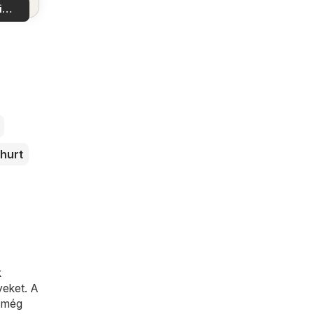
tokat
i
latok
hurt
k
yeket. A
z még