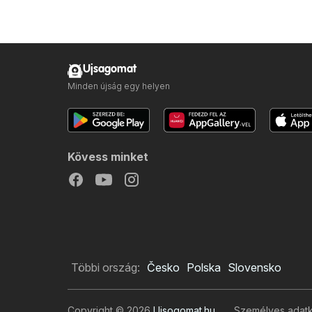
Ujsagomat
Minden újság egy helyen
Kövess minket
Többi ország:
Česko
Polska
Slovensko
Copyright © 2026
Ujsogomat.hu
.
Személyes adatke