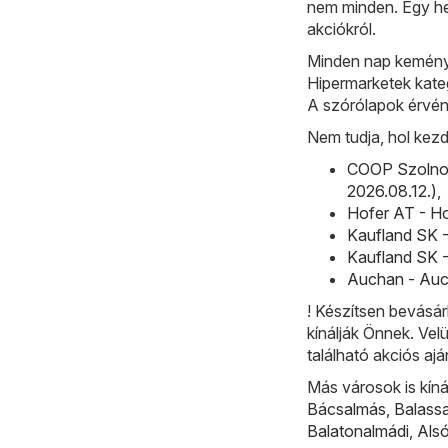
nem minden. Egy he
akciókról.
Minden nap keménye
Hipermarketek kateg
A szórólapok érvén
Nem tudja, hol kez
COOP Szolnok
2026.08.12.)
,
Hofer AT - Ho
Kaufland SK -
Kaufland SK -
Auchan - Auch
! Készítsen bevásár
kínálják Önnek. Vel
található akciós ajá
Más városok is kíná
Bácsalmás
,
Balass
Balatonalmádi
,
Als