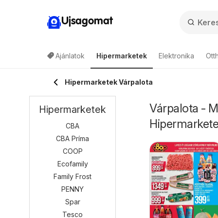
Ujsagomat
Ajánlatok
Hipermarketek
Elektronika
Ott
Hipermarketek Várpalota
Várpalota - M
Hipermarketek
Hipermarket
CBA
CBA Príma
COOP
Ecofamily
Family Frost
PENNY
Spar
Tesco