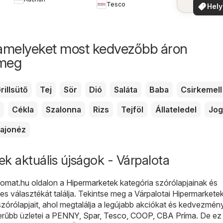
ajánla
Tesco
Hely
aján
amelyeket most kedvezőbb áron
 meg
rillsütő
Tej
Sör
Dió
Saláta
Baba
Csirkemell
Cékla
Szalonna
Rizs
Tejföl
Állateledel
Jog
ajonéz
k aktuális újságok - Várpalota
gomat.hu
oldalon a
Hipermarketek
kategória szórólapjainak és
es választékát találja. Tekintse meg a Várpalotai Hipermarkete
szórólapjait, ahol megtalálja a legújabb akciókat és kedvezmén
erűbb üzletei a
PENNY
,
Spar
,
Tesco
,
COOP
,
CBA Príma
. De e