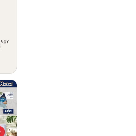
n egy
!