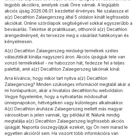
legjobb akciókra, amelyek csak Önre várnak. A legújabb
akciós újság 2026.08.01. kezdettel érvényes. Ne szalassza el
a(z) Decathlon Zalaegerszeg által 5 oldalon kínált legfrissebb
akciókat. Online szórólapok segítségével sokkal egyszerűbb a
bevásárlás. Tekintse át praktikusan, otthonról a(z) Decathlon
árengedményeit, és tervezze meg a vásárlást hatékonyan és
kényelmesen.
A(z) Decathlon Zalaegerszeg minőségi termékek széles
választékát kínálja nagyszerű áron. Akciós újságjuk tele van
vonzó termékekkel - ne habozzon hát, fedezze fel a teljes
palettát, amit a(z) Decathlon Zalaegerszeg lakóinak kínál.
Arra kíváncsi, hogy mikor tart nyitva a(z) Decathlon
Zalaegerszeg? Minden szükséges információt megtalál akár a
mi honlapunkon, akár a hivatalos
decathlon.hu
weboldalon.
Vegye figyelembe, hogy a nyitvatartás módosulhat
ünnepnapokon, hétvégéken vagy különleges alkalmakkor.
A(z) Decathlon áruházai Zalaegerszeg mellett más magyar
városokban is jelen vannak, így például itt: Nálunk mindig
megtalálja a(z) Decathlon Zalaegerszeg legfrissebb akciós
újságját. Naponta összegyűjtjük ezeket, így Ön nem marad le
egyetlen akcióról sem. Ha viszont több információra van