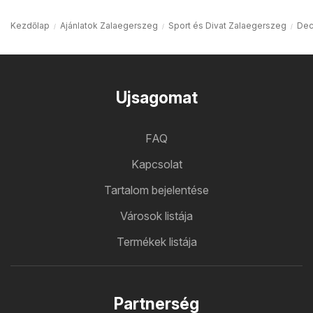
Kezdőlap
Ajánlatok Zalaegerszeg
Sport és Divat Zalaegerszeg
Dec
Ujsagomat
FAQ
Kapcsolat
Tartalom bejelentése
Városok listája
Termékek listája
Partnerség