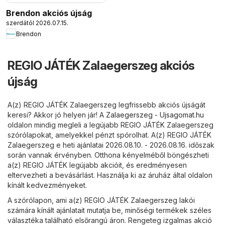
Brendon akciós újság
szerdától 2026.07.15.
Brendon
REGIO JÁTÉK Zalaegerszeg akciós
újság
A(z) REGIO JÁTÉK Zalaegerszeg legfrissebb akciós újságát
keresi? Akkor jó helyen jár! A
Zalaegerszeg - Ujsagomat.hu
oldalon mindig megleli a legújabb REGIO JÁTÉK Zalaegerszeg
szórólapokat, amelyekkel pénzt spórolhat. A(z) REGIO JÁTÉK
Zalaegerszeg e heti ajánlatai 2026.08.10. - 2026.08.16. időszak
során vannak érvényben. Otthona kényelméből böngészheti
a(z) REGIO JÁTÉK legújabb akcióit, és eredményesen
eltervezheti a bevásárlást. Használja ki az áruház által oldalon
kínált kedvezményeket.
A szórólapon, ami a(z) REGIO JÁTÉK Zalaegerszeg lakói
számára kínált ajánlatait mutatja be, minőségi termékek széles
választéka található elsőrangú áron. Rengeteg izgalmas akció