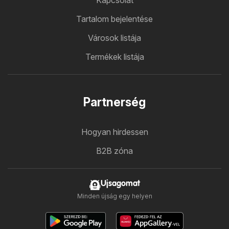
Kapcsolat
Tartalom bejelentése
Városok listája
Termékek listája
Partnerség
Hogyan hirdessen
B2B zóna
Ujsagomat
Minden újság egy helyen