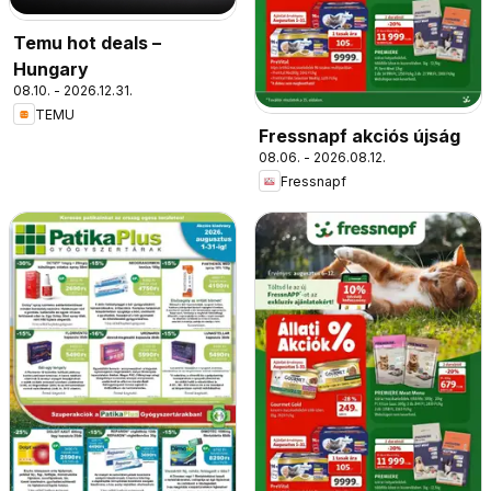
Temu hot deals –
Hungary
08.10. - 2026.12.31.
TEMU
Fressnapf akciós újság
08.06. - 2026.08.12.
Fressnapf