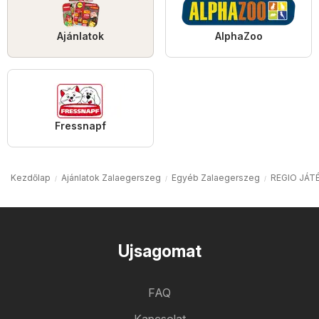
Ajánlatok
AlphaZoo
Fressnapf
Kezdőlap
Ajánlatok Zalaegerszeg
Egyéb Zalaegerszeg
REGIO JÁT
Ujsagomat
FAQ