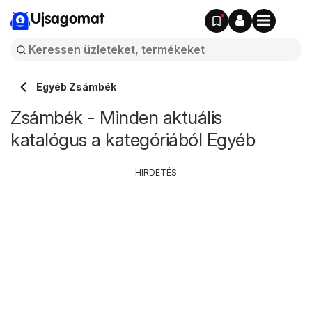
Ujsagomat
Egyéb Zsámbék
Zsámbék - Minden aktuális
katalógus a kategóriából Egyéb
HIRDETÉS