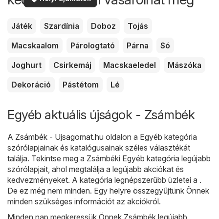
Játék
Szardínia
Doboz
Tojás
Macskaalom
Párologtató
Párna
Só
Joghurt
Csirkemáj
Macskaeledel
Mászóka
Dekoráció
Pástétom
Lé
Egyéb aktuális újságok - Zsámbék
A
Zsámbék - Ujsagomat.hu
oldalon a
Egyéb
kategória
szórólapjainak és katalógusainak széles választékát
találja. Tekintse meg a Zsámbéki Egyéb kategória legújabb
szórólapjait, ahol megtalálja a legújabb akciókat és
kedvezményeket. A kategória legnépszerűbb üzletei a .
De ez még nem minden. Egy helyre összegyűjtünk Önnek
minden szükséges információt az akciókról.
Minden nap megkeressük Önnek Zsámbék legújabb