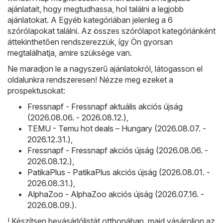
ajánlatait, hogy megtudhassa, hol találni a legjobb
ajánlatokat. A Egyéb kategóriában jelenleg a 6
szórólapokat találni. Az összes szórólapot kategóriánként
áttekinthetően rendszerezzük, így Ön gyorsan
megtalálhatja, amire szüksége van.
Ne maradjon le a nagyszerű ajánlatokról, látogasson el
oldalunkra rendszeresen! Nézze meg ezeket a
prospektusokat:
Fressnapf - Fressnapf aktuális akciós újság
(2026.08.06. - 2026.08.12.)
,
TEMU - Temu hot deals – Hungary (2026.08.07. -
2026.12.31.)
,
Fressnapf - Fressnapf akciós újság (2026.08.06. -
2026.08.12.)
,
PatikaPlus - PatikaPlus akciós újság (2026.08.01. -
2026.08.31.)
,
AlphaZoo - AlphaZoo akciós újság (2026.07.16. -
2026.08.09.)
.
! Készítsen bevásárlólistát otthonában, majd vásároljon az