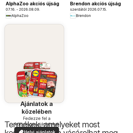
AlphaZoo akciós újság
Brendon akciós újság
07.16. - 2026.08.09.
szerdától 2026.07.15.
AlphaZoo
Brendon
Ajánlatok a
közelében
Fedezze fel a
Termékek, amelyeket most
különleges ajánlatokat
kedvezőbb áron vásárolhat meg
Helyi ajánlatok