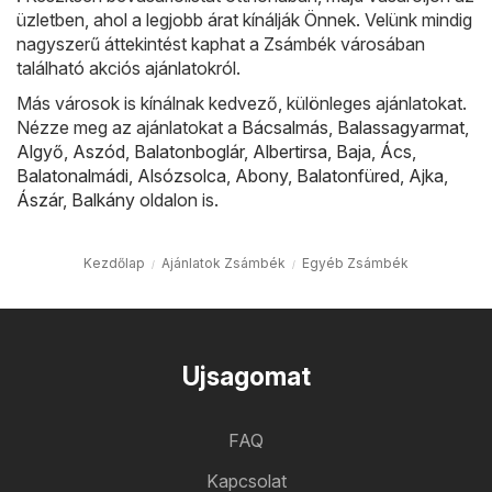
üzletben, ahol a legjobb árat kínálják Önnek. Velünk mindig
nagyszerű áttekintést kaphat a Zsámbék városában
található akciós ajánlatokról.
Más városok is kínálnak kedvező, különleges ajánlatokat.
Nézze meg az ajánlatokat a
Bácsalmás
,
Balassagyarmat
,
Algyő
,
Aszód
,
Balatonboglár
,
Albertirsa
,
Baja
,
Ács
,
Balatonalmádi
,
Alsózsolca
,
Abony
,
Balatonfüred
,
Ajka
,
Ászár
,
Balkány
oldalon is.
Kezdőlap
Ajánlatok Zsámbék
Egyéb Zsámbék
Ujsagomat
FAQ
Kapcsolat