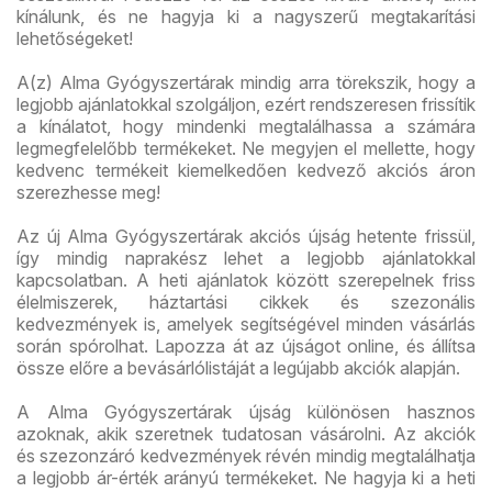
kínálunk, és ne hagyja ki a nagyszerű megtakarítási
lehetőségeket!
A(z) Alma Gyógyszertárak mindig arra törekszik, hogy a
legjobb ajánlatokkal szolgáljon, ezért rendszeresen frissítik
a kínálatot, hogy mindenki megtalálhassa a számára
legmegfelelőbb termékeket. Ne megyjen el mellette, hogy
kedvenc termékeit kiemelkedően kedvező akciós áron
szerezhesse meg!
Az új Alma Gyógyszertárak akciós újság hetente frissül,
így mindig naprakész lehet a legjobb ajánlatokkal
kapcsolatban. A heti ajánlatok között szerepelnek friss
élelmiszerek, háztartási cikkek és szezonális
kedvezmények is, amelyek segítségével minden vásárlás
során spórolhat. Lapozza át az újságot online, és állítsa
össze előre a bevásárlólistáját a legújabb akciók alapján.
A Alma Gyógyszertárak újság különösen hasznos
azoknak, akik szeretnek tudatosan vásárolni. Az akciók
és szezonzáró kedvezmények révén mindig megtalálhatja
a legjobb ár-érték arányú termékeket. Ne hagyja ki a heti