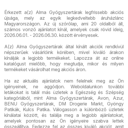
Érkezett a(z) Alma Gyógyszertárak legfrissebb akciós
újsága, mely az egyik legkedveltebb áruházlánc
Magyarországon. Az új szórólap, ami 20 oldalból áll,
számos vonzó ajánlatot kínál, amelyek csak rövid ideig,
2026.06.01. - 2026.06.30. között érvényesek.
A(z) Alma Gyógyszertárak által kínált akciók rendkívül
népszerűek vásárlóink körében, mivel kiváló árakon
kínálják a legjobb termékeket. Lapozza át az online
katalógust mielőbb, hogy megtudja, mikor és milyen
termékeket vásárolhat meg akciós áron.
Ha az aktuális ajánlatok nem felelnek meg az Ön
igényeinek, ne aggódjon. Weboldalunkon további
letákokat is talál más üzletek a Egészség és Szépség
kategóriából, mint Alma Gyógyszertárak, Avon, Azur,
BENU Gyógyszertárak, DM Drogerie Markt, Gyöngy
Patikák, Kulcs Patika. Válogasson a különböző üzletek
kínálatai között, és találja meg a legjobb ajánlatokat,
amelyek pontosan az Ön igényeire szabva lettek
összeállítva. Fedezze fel az összes kiváló akciót, amit