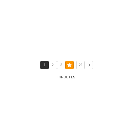
...
1
2
3
21
HIRDETÉS