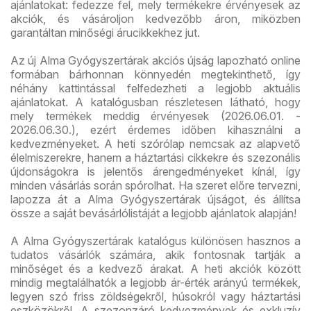
ajánlatokat: fedezze fel, mely termékekre érvényesek az
akciók, és vásároljon kedvezőbb áron, miközben
garantáltan minőségi árucikkekhez jut.
Az új Alma Gyógyszertárak akciós újság lapozható online
formában bárhonnan könnyedén megtekinthető, így
néhány kattintással felfedezheti a legjobb aktuális
ajánlatokat. A katalógusban részletesen látható, hogy
mely termékek meddig érvényesek (2026.06.01. -
2026.06.30.), ezért érdemes időben kihasználni a
kedvezményeket. A heti szórólap nemcsak az alapvető
élelmiszerekre, hanem a háztartási cikkekre és szezonális
újdonságokra is jelentős árengedményeket kínál, így
minden vásárlás során spórolhat. Ha szeret előre tervezni,
lapozza át a Alma Gyógyszertárak újságot, és állítsa
össze a saját bevásárlólistáját a legjobb ajánlatok alapján!
A Alma Gyógyszertárak katalógus különösen hasznos a
tudatos vásárlók számára, akik fontosnak tartják a
minőséget és a kedvező árakat. A heti akciók között
mindig megtalálhatók a legjobb ár-érték arányú termékek,
legyen szó friss zöldségekről, húsokról vagy háztartási
eszközökről. A szezonzáró kedvezmények és exkluzív