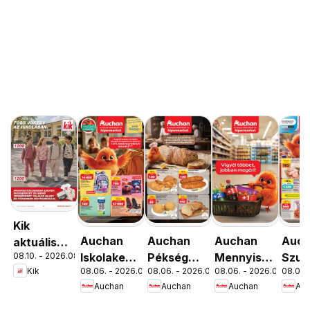
Kik
Auchan
Auchan
Auchan
Auc
aktuális
08.10. - 2026.08.16.
Iskolakezdés
Pékség
Mennyiségi
Szup
akciós
Kik
08.06. - 2026.08.19.
08.06. - 2026.08.12.
08.06. - 2026.08.19.
08.06. 
ajánlatok
ajánlataink
kedvezmény
akci
újság
Auchan
Auchan
Auchan
Au
ajánlataink
újsá