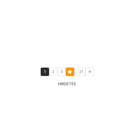
...
1
2
3
21
HIRDETÉS