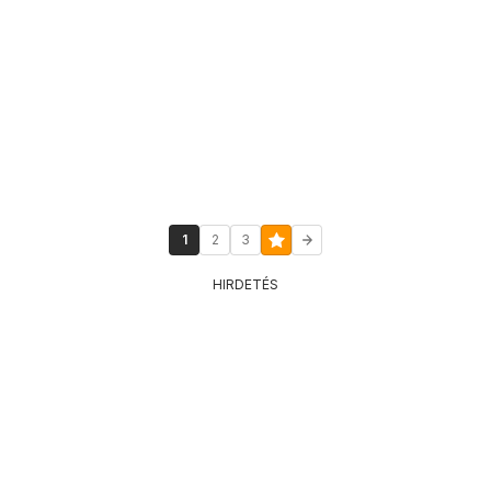
1
2
3
HIRDETÉS