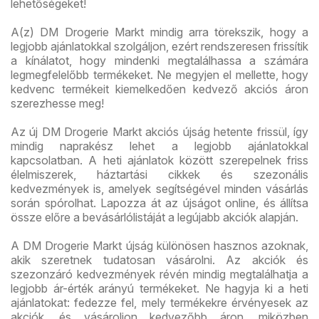
lehetőségeket!
A(z) DM Drogerie Markt mindig arra törekszik, hogy a
legjobb ajánlatokkal szolgáljon, ezért rendszeresen frissítik
a kínálatot, hogy mindenki megtalálhassa a számára
legmegfelelőbb termékeket. Ne megyjen el mellette, hogy
kedvenc termékeit kiemelkedően kedvező akciós áron
szerezhesse meg!
Az új DM Drogerie Markt akciós újság hetente frissül, így
mindig naprakész lehet a legjobb ajánlatokkal
kapcsolatban. A heti ajánlatok között szerepelnek friss
élelmiszerek, háztartási cikkek és szezonális
kedvezmények is, amelyek segítségével minden vásárlás
során spórolhat. Lapozza át az újságot online, és állítsa
össze előre a bevásárlólistáját a legújabb akciók alapján.
A DM Drogerie Markt újság különösen hasznos azoknak,
akik szeretnek tudatosan vásárolni. Az akciók és
szezonzáró kedvezmények révén mindig megtalálhatja a
legjobb ár-érték arányú termékeket. Ne hagyja ki a heti
ajánlatokat: fedezze fel, mely termékekre érvényesek az
akciók, és vásároljon kedvezőbb áron, miközben