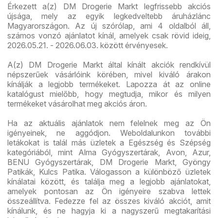
Érkezett a(z) DM Drogerie Markt legfrissebb akciós
újsága, mely az egyik legkedveltebb áruházlánc
Magyarországon. Az új szórólap, ami 4 oldalból áll,
számos vonzó ajánlatot kínál, amelyek csak rövid ideig,
2026.05.21. - 2026.06.03. között érvényesek.
A(z) DM Drogerie Markt által kínált akciók rendkívül
népszerűek vásárlóink körében, mivel kiváló árakon
kínálják a legjobb termékeket. Lapozza át az online
katalógust mielőbb, hogy megtudja, mikor és milyen
termékeket vásárolhat meg akciós áron.
Ha az aktuális ajánlatok nem felelnek meg az Ön
igényeinek, ne aggódjon. Weboldalunkon további
letákokat is talál más üzletek a Egészség és Szépség
kategóriából, mint Alma Gyógyszertárak, Avon, Azur,
BENU Gyógyszertárak, DM Drogerie Markt, Gyöngy
Patikák, Kulcs Patika. Válogasson a különböző üzletek
kínálatai között, és találja meg a legjobb ajánlatokat,
amelyek pontosan az Ön igényeire szabva lettek
összeállítva. Fedezze fel az összes kiváló akciót, amit
kínálunk, és ne hagyja ki a nagyszerű megtakarítási