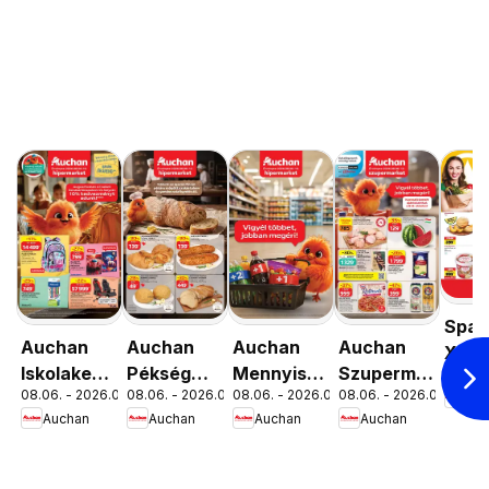
Spar
Auchan
Auchan
Auchan
Auchan
XIII.
Iskolakezdés
Pékség
Mennyiségi
Szupermarket
08.06. 
Orsz
08.06. - 2026.08.19.
08.06. - 2026.08.12.
08.06. - 2026.08.19.
08.06. - 2026.08.12.
Spa
ajánlatok
ajánlataink
kedvezmény
akciós
út üz
Auchan
Auchan
Auchan
Auchan
ajánlataink
újság
újran