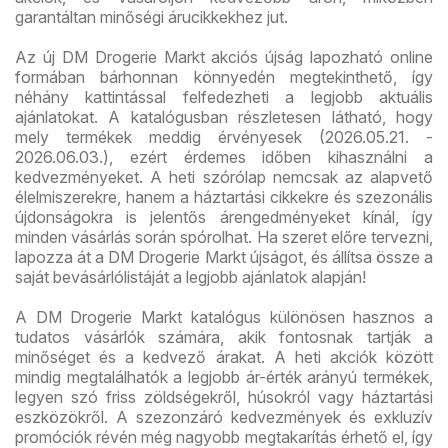
garantáltan minőségi árucikkekhez jut.
Az új DM Drogerie Markt akciós újság lapozható online
formában bárhonnan könnyedén megtekinthető, így
néhány kattintással felfedezheti a legjobb aktuális
ajánlatokat. A katalógusban részletesen látható, hogy
mely termékek meddig érvényesek (2026.05.21. -
2026.06.03.), ezért érdemes időben kihasználni a
kedvezményeket. A heti szórólap nemcsak az alapvető
élelmiszerekre, hanem a háztartási cikkekre és szezonális
újdonságokra is jelentős árengedményeket kínál, így
minden vásárlás során spórolhat. Ha szeret előre tervezni,
lapozza át a DM Drogerie Markt újságot, és állítsa össze a
saját bevásárlólistáját a legjobb ajánlatok alapján!
A DM Drogerie Markt katalógus különösen hasznos a
tudatos vásárlók számára, akik fontosnak tartják a
minőséget és a kedvező árakat. A heti akciók között
mindig megtalálhatók a legjobb ár-érték arányú termékek,
legyen szó friss zöldségekről, húsokról vagy háztartási
eszközökről. A szezonzáró kedvezmények és exkluzív
promóciók révén még nagyobb megtakarítás érhető el, így